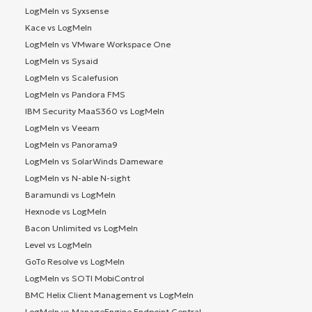
LogMeIn vs Syxsense
Kace vs LogMeIn
LogMeIn vs VMware Workspace One
LogMeIn vs Sysaid
LogMeIn vs Scalefusion
LogMeIn vs Pandora FMS
IBM Security MaaS360 vs LogMeIn
LogMeIn vs Veeam
LogMeIn vs Panorama9
LogMeIn vs SolarWinds Dameware
LogMeIn vs N-able N-sight
Baramundi vs LogMeIn
Hexnode vs LogMeIn
Bacon Unlimited vs LogMeIn
Level vs LogMeIn
GoTo Resolve vs LogMeIn
LogMeIn vs SOTI MobiControl
BMC Helix Client Management vs LogMeIn
LogMeIn vs ManageEngine Endpoint Central