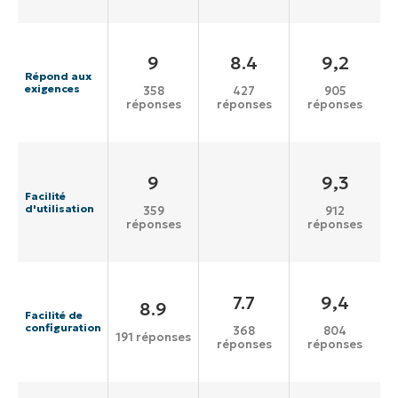
9
8.4
9,2
Répond aux
exigences
358
427
905
réponses
réponses
réponses
9
9,3
Facilité
d'utilisation
359
912
réponses
réponses
7.7
9,4
8.9
Facilité de
configuration
368
804
191 réponses
réponses
réponses