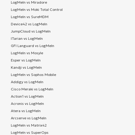
LogMeIn vs Miradore
LogMeIn vs Moki Total Control
LogMeIn vs SureMDM
Device42 vs LogMeIn
JumpCloud vs LogMeIn
ITarian vs LogMeIn
GFI Languard vs LogMeIn
LogMeIn vs Mosyle
Esper vs LogMeIn
Kandji vs LogMeIn
LogMeIn vs Sophos Mobile
Addigy vs LogMeIn
Cisco Meraki vs LogMeIn
Action1 vs LogMeIn
Acronis vs LogMeIn
Atera vs LogMeIn
Arcserve vs LogMeIn
LogMeIn vs Matrix42
LogMeIn vs SuperOps