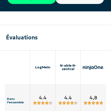
Évaluations
N-able N-
LogMeIn
central
4.4
4.4
4,8
Dans
l'ensemble