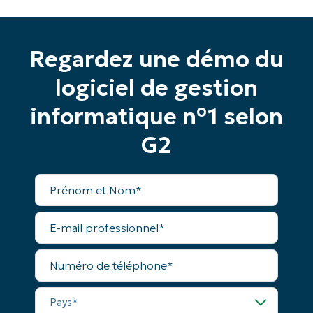
Pays
Company
Regardez une démo du
name*
logiciel de gestion
informatique n°1 selon
G2
Prénom
et
Nom*
E-
mail
professionnel*
Numéro
de
téléphone*
Pays*