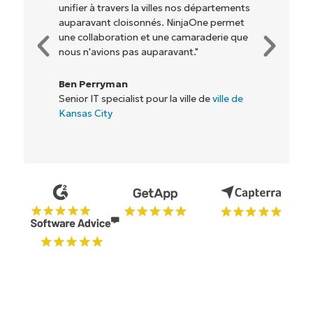
rentables. Tout le monde y gagne."
Rory McCune
Directeur informatique chez
Flash
Commencez votre essai de 14 jours
Pas de carte de crédit requise, accès complet à
toutes les fonctionnalités.
Prénom
et
Nom*
Business
email*
Phone
number*