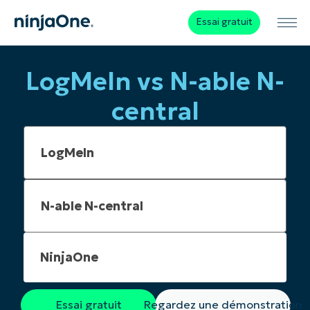
Essai gratuit
LogMeIn vs N-able N-
central
NinjaOne
Essai gratuit
Regardez une démonstration