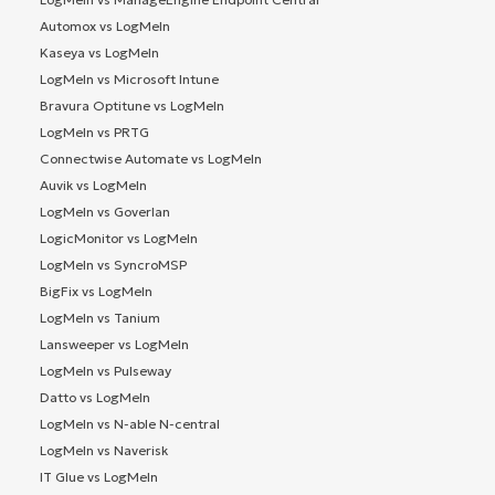
Automox vs LogMeIn
Kaseya vs LogMeIn
LogMeIn vs Microsoft Intune
Bravura Optitune vs LogMeIn
LogMeIn vs PRTG
Connectwise Automate vs LogMeIn
Auvik vs LogMeIn
LogMeIn vs Goverlan
LogicMonitor vs LogMeIn
LogMeIn vs SyncroMSP
BigFix vs LogMeIn
LogMeIn vs Tanium
Lansweeper vs LogMeIn
LogMeIn vs Pulseway
Datto vs LogMeIn
LogMeIn vs N-able N-central
LogMeIn vs Naverisk
IT Glue vs LogMeIn