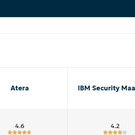
IALE
OMMERCIALE
VIDÉO DE DÉMONSTRATION
VIDÉO DE
OMMERCIALE
VIDÉO DE
TEFORME
OMMERCIALE
VIDÉO DE
Atera
IBM Security Ma
4.6
4.2