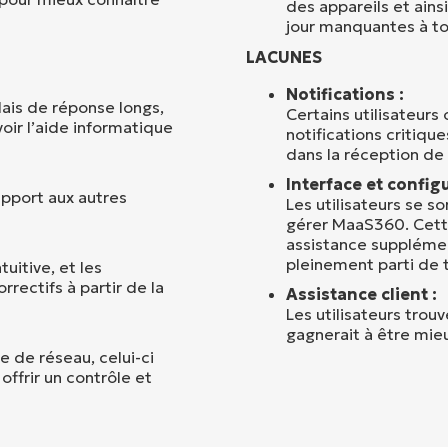
des appareils et ains
jour manquantes à tou
LACUNES
Notifications :
élais de réponse longs,
Certains utilisateurs
voir l’aide informatique
notifications critiqu
dans la réception de
Interface et config
rapport aux autres
Les utilisateurs se so
gérer MaaS360. Cette
assistance supplémen
pleinement parti de 
tuitive, et les
orrectifs à partir de la
Assistance client :
Les utilisateurs tro
gagnerait à être mie
e de réseau, celui-ci
offrir un contrôle et