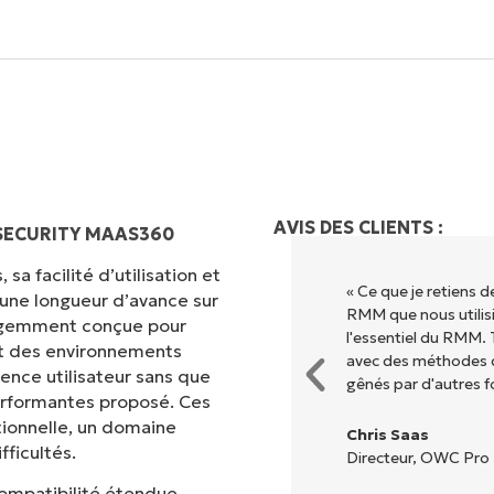
AVIS DES CLIENTS :
 SECURITY MAAS360
sa facilité d’utilisation et
ion grâce à une interface fluide
« Ce que je retiens 
 une longueur d’avance sur
. Pas de configuration complexe
RMM que nous utilisi
lligemment conçue pour
s options et tous les outils sont
l'essentiel du RMM. 
met des environnements
l est très facile de s'y
avec des méthodes d
ence utilisateur sans que
gênés par d'autres f
erformantes proposé. Ces
tionnelle, un domaine
Chris Saas
ficultés.
Directeur, OWC Pro 
compatibilité étendue