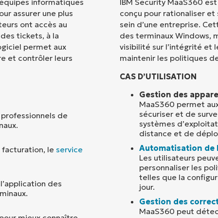
 équipes informatiques
IBM Security MaaS360 est 
pour assurer une plus
conçu pour rationaliser et
Pays
ateurs ont accès au
sein d’une entreprise. Cett
des tickets, à la
des terminaux Windows, m
ogiciel permet aux
visibilité sur l’intégrité e
Company
name*
 et contrôler leurs
maintenir les politiques de
CAS D’UTILISATION
Gestion des appare
MaaS360 permet aux p
sécuriser et de surve
 professionnels de
systèmes d’exploitat
naux.
distance et de déplo
Automatisation de 
facturation, le
service
Les utilisateurs peuv
personnaliser les pol
telles que la configu
l’application des
jour.
rminaux.
Gestion des correct
MaaS360 peut détecte
 pour mieux connaître