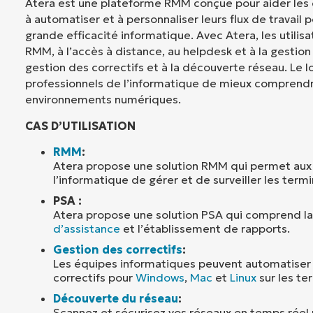
Atera est une plateforme RMM conçue pour aider les
à automatiser et à personnaliser leurs flux de travail 
grande efficacité informatique. Avec Atera, les utilis
RMM, à l’accès à distance, au helpdesk et à la gestion 
gestion des correctifs et à la découverte réseau. Le l
professionnels de l’informatique de mieux comprendre
environnements numériques.
CAS D’UTILISATION
RMM
:
Atera propose une solution RMM qui permet aux
l’informatique de gérer et de surveiller les termi
PSA :
Atera propose une solution PSA qui comprend la 
d’assistance
et l’établissement de rapports.
Gestion des correctifs
:
Les équipes informatiques peuvent automatiser 
correctifs pour
Windows
,
Mac
et
Linux
sur les te
Découverte du réseau
:
Scannez et sécurisez vos réseaux en temps réel