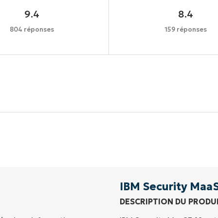
9.4
8.4
804 réponses
159 réponses
Commencez votre essai de 14 jours
rte de crédit requise, accès complet à toutes les foncti
Prénom
et
Nom*
Business
email*
IBM Security Maa
DESCRIPTION DU PRODU
Phone
number*