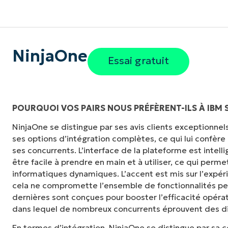
NinjaOne
Essai gratuit
POURQUOI VOS PAIRS NOUS PRÉFÈRENT-ILS À IBM
NinjaOne se distingue par ses avis clients exceptionnels, 
« NinjaOne est extrêmement simple d'utilisat
ses options d’intégration complètes, ce qui lui confère
et des fonctionnalités back-end puissantes
ses concurrents. L’interface de la plateforme est inte
ou d'interface difficile à maîtriser. Toutes le
être facile à prendre en main et à utiliser, ce qui per
clairement étiquetés, faciles à comprendre et i
informatiques dynamiques. L’accent est mis sur l’expéri
retrouver. »
cela ne compromette l’ensemble de fonctionnalités p
dernières sont conçues pour booster l’efficacité opéra
Ryan Reiffenberger
dans lequel de nombreux concurrents éprouvent des dif
Reiffenberger.NET Technology Solutions
En termes d’intégration, NinjaOne se distingue par sa 