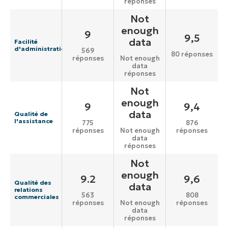
réponses
Not
enough
9
9,5
data
Facilité
d'administration
569
80 réponses
réponses
Not enough
data
réponses
Not
enough
9
9,4
data
Qualité de
l'assistance
775
876
réponses
réponses
Not enough
data
réponses
Not
enough
9.2
9,6
Qualité des
data
relations
563
808
commerciales
réponses
réponses
Not enough
data
réponses