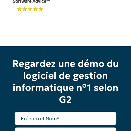
et
Nom*
Business
email*
Phone
number*
Pays
Regardez une démo du
Company
logiciel de gestion
name*
informatique n°1 selon
G2
Prénom
et
Nom*
E-