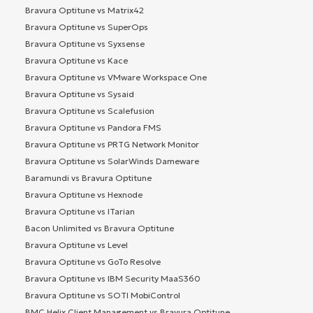
Bravura Optitune vs Matrix42
Bravura Optitune vs SuperOps
Bravura Optitune vs Syxsense
Bravura Optitune vs Kace
Bravura Optitune vs VMware Workspace One
Bravura Optitune vs Sysaid
Bravura Optitune vs Scalefusion
Bravura Optitune vs Pandora FMS
Bravura Optitune vs PRTG Network Monitor
Bravura Optitune vs SolarWinds Dameware
Baramundi vs Bravura Optitune
Bravura Optitune vs Hexnode
Bravura Optitune vs ITarian
Bacon Unlimited vs Bravura Optitune
Bravura Optitune vs Level
Bravura Optitune vs GoTo Resolve
Bravura Optitune vs IBM Security MaaS360
Bravura Optitune vs SOTI MobiControl
BMC Helix Client Management vs Bravura Optitune