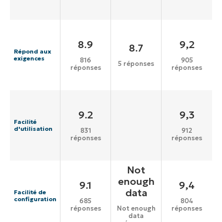
8.9
9,2
8.7
Répond aux
exigences
816
905
5 réponses
réponses
réponses
9.2
9,3
Facilité
d'utilisation
831
912
réponses
réponses
Not
enough
9.1
9,4
data
Facilité de
configuration
685
804
réponses
réponses
Not enough
data