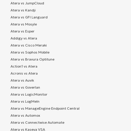
Atera vs JumpCloud
Atera vs Kandji
Atera vs GFI Languard
Atera vs Mosyle
Atera vs Esper
Addigy vs Atera
Atera vs Cisco Meraki
Atera vs Sophos Mobile
Atera vs Bravura Optitune
Action1 vs Atera
Acronis vs Atera
Atera vs Auvik
Atera vs Goverlan
Atera vs LogicMonitor
Atera vs LogMeIn
Atera vs ManageEngine Endpoint Central
Atera vs Automox
Atera vs Connectwise Automate
Atera vs Kaseya VSA