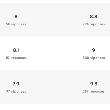
8
8.8
98 réponses
294 réponses
8.1
9
151 réponses
308 réponses
7.9
9.3
97 réponses
287 réponses