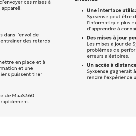
 d’envoyer ces mises à
 appareil.
Une interface utili
Syxsense peut être 
l’informatique plus 
d’apprendre à connaî
s dans l’envoi de
Des mises à jour peu
 entraîner des retards
Les mises à jour de 
problèmes de perform
erreurs aléatoires.
 mettre en place et à
Un accès à distance 
rmation et une
Syxsense gagnerait à
ens puissent tirer
rendre l’expérience ut
ique de MaaS360
s rapidement.