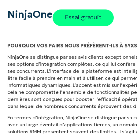
NinjaOne
Essai gratuit
POURQUOI VOS PAIRS NOUS PRÉFÈRENT-ILS À SYX
NinjaOne se distingue par ses avis clients exceptionnels, 
« NinjaOne est extrêmement simple d'utilisat
ses options d’intégration complètes, ce qui lui confère
et des fonctionnalités back-end puissantes
ses concurrents. L’interface de la plateforme est inte
ou d'interface difficile à maîtriser. Toutes le
être facile à prendre en main et à utiliser, ce qui per
clairement étiquetés, faciles à comprendre et i
informatiques dynamiques. L’accent est mis sur l’expéri
retrouver. »
cela ne compromette l’ensemble de fonctionnalités p
dernières sont conçues pour booster l’efficacité opéra
Ryan Reiffenberger
dans lequel de nombreux concurrents éprouvent des dif
Reiffenberger.NET Technology Solutions
En termes d’intégration, NinjaOne se distingue par sa 
avec un large éventail d’applications tierces, un domai
solutions RMM présentent souvent des limites. Il s’agit