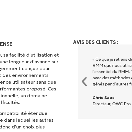
AVIS DES CLIENTS :
SENSE
sa facilité d’utilisation et
ion grâce à une interface fluide
« Ce que je retiens 
 une longueur d’avance sur
. Pas de configuration complexe
RMM que nous utilisi
lligemment conçue pour
s options et tous les outils sont
l'essentiel du RMM. 
met des environnements
l est très facile de s'y
avec des méthodes d
ence utilisateur sans que
gênés par d'autres f
erformantes proposé. Ces
tionnelle, un domaine
Chris Saas
ficultés.
Directeur, OWC Pro 
compatibilité étendue
ne dans lequel les autres
 donc d’un choix plus