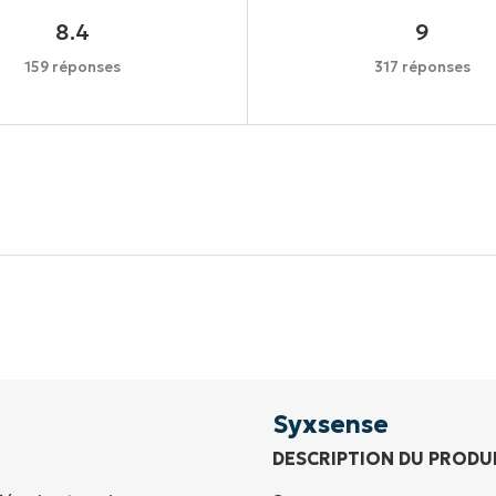
8.4
9
159 réponses
317 réponses
Commencez votre essai de 14 jours
rte de crédit requise, accès complet à toutes les foncti
Prénom
et
Nom*
Business
email*
Syxsense
DESCRIPTION DU PRODU
Phone
number*