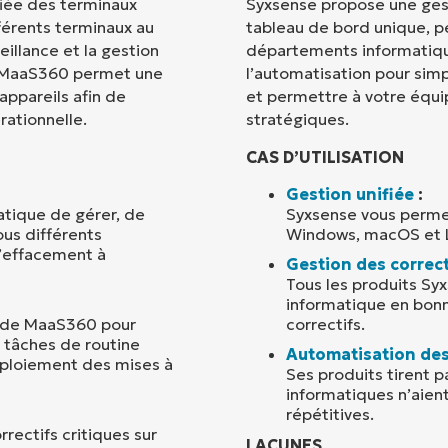
iée des terminaux
Syxsense propose une gest
fférents terminaux au
tableau de bord unique, pe
Pays
eillance et la gestion
départements informatiques
. MaaS360 permet une
l’automatisation pour simp
 appareils afin de
et permettre à votre équip
Company
name*
rationnelle.
stratégiques.
CAS D’UTILISATION
Gestion unifiée
:
tique de gérer, de
Syxsense vous permet
ous différents
Windows, macOS et L
d’effacement à
Gestion des correct
Tous les produits Sy
informatique en bonn
on de MaaS360 pour
correctifs.
s tâches de routine
Automatisation des
déploiement des mises à
Ses produits tirent p
informatiques n’aient
répétitives.
ectifs critiques sur
LACUNES