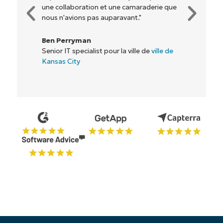
Rory McCune
Directeur informatique chez
Flash
Commencez votre essai de 14 jours
Pas de carte de crédit requise, accès complet à
toutes les fonctionnalités.
Prénom
et
Nom*
Business