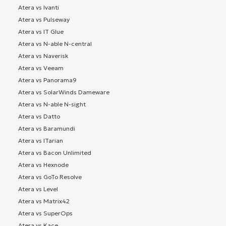
Atera vs Ivanti
Atera vs Pulseway
Atera vs IT Glue
Atera vs N-able N-central
Atera vs Naverisk
Atera vs Veeam
Atera vs Panorama9
Atera vs SolarWinds Dameware
Atera vs N-able N-sight
Atera vs Datto
Atera vs Baramundi
Atera vs ITarian
Atera vs Bacon Unlimited
Atera vs Hexnode
Atera vs GoTo Resolve
Atera vs Level
Atera vs Matrix42
Atera vs SuperOps
Atera vs Kace