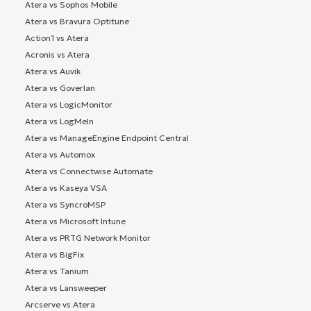
Atera vs Sophos Mobile
Atera vs Bravura Optitune
Action1 vs Atera
Acronis vs Atera
Atera vs Auvik
Atera vs Goverlan
Atera vs LogicMonitor
Atera vs LogMeIn
Atera vs ManageEngine Endpoint Central
Atera vs Automox
Atera vs Connectwise Automate
Atera vs Kaseya VSA
Atera vs SyncroMSP
Atera vs Microsoft Intune
Atera vs PRTG Network Monitor
Atera vs BigFix
Atera vs Tanium
Atera vs Lansweeper
Arcserve vs Atera