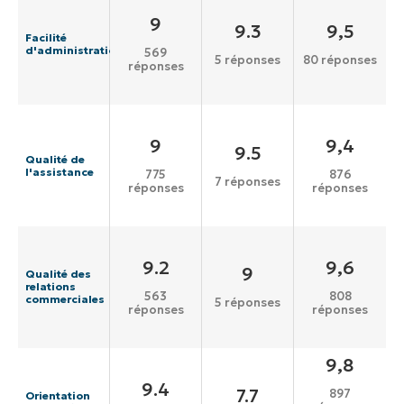
9
9.3
9,5
Facilité
d'administration
569
5 réponses
80 réponses
réponses
9
9,4
9.5
Qualité de
l'assistance
775
876
7 réponses
réponses
réponses
9.2
9,6
9
Qualité des
relations
563
808
commerciales
5 réponses
réponses
réponses
9,8
9.4
7.7
897
Orientation