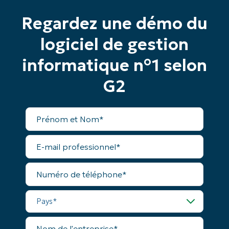
email*
Regardez une démo du
Phone
number*
logiciel de gestion
informatique n°1 selon
Pays
G2
Company
name*
Prénom
et
Nom*
E-
mail
professionnel*
Numéro
de
téléphone*
Pays*
Nom
de