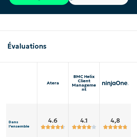
Évaluations
BMC Helix
Client
Atera
Manageme
nt
4.6
4.1
4,8
Dans
l'ensemble