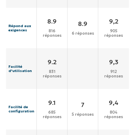
8.9
9,2
8.9
Répond aux
exigences
816
905
6 réponses
réponses
réponses
9.2
9,3
Facilité
d'utilisation
831
912
réponses
réponses
9.1
9,4
7
Facilité de
configuration
685
804
5 réponses
réponses
réponses