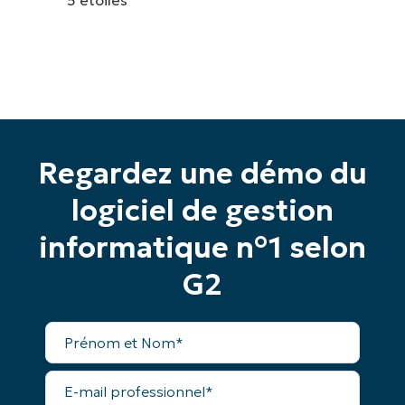
Regardez une démo du
logiciel de gestion
informatique n°1 selon
G2
Prénom
et
Nom*
E-
mail