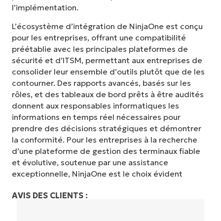
l’implémentation.
L’écosystème d’intégration de NinjaOne est conçu
Commencez votre essai de 14 jours
pour les entreprises, offrant une compatibilité
Pas de carte de crédit requise, accès complet à
préétablie avec les principales plateformes de
toutes les fonctionnalités.
sécurité et d’ITSM, permettant aux entreprises de
Prénom
consolider leur ensemble d’outils plutôt que de les
et
Nom*
contourner. Des rapports avancés, basés sur les
rôles, et des tableaux de bord prêts à être audités
Business
email*
donnent aux responsables informatiques les
informations en temps réel nécessaires pour
Phone
prendre des décisions stratégiques et démontrer
number*
la conformité. Pour les entreprises à la recherche
d’une plateforme de gestion des terminaux fiable
Pays
et évolutive, soutenue par une assistance
exceptionnelle, NinjaOne est le choix évident
Company
name*
AVIS DES CLIENTS :