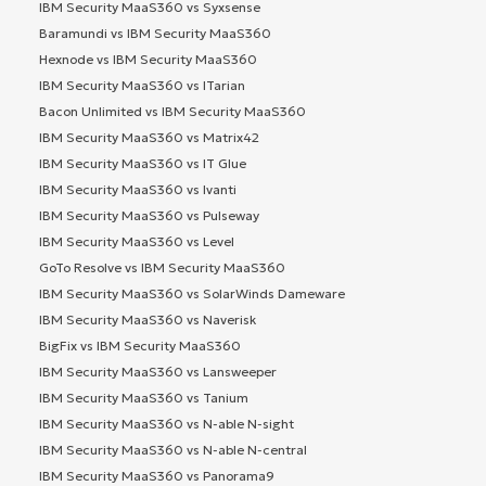
IBM Security MaaS360 vs Syxsense
Baramundi vs IBM Security MaaS360
Hexnode vs IBM Security MaaS360
IBM Security MaaS360 vs ITarian
Bacon Unlimited vs IBM Security MaaS360
IBM Security MaaS360 vs Matrix42
IBM Security MaaS360 vs IT Glue
IBM Security MaaS360 vs Ivanti
IBM Security MaaS360 vs Pulseway
IBM Security MaaS360 vs Level
GoTo Resolve vs IBM Security MaaS360
IBM Security MaaS360 vs SolarWinds Dameware
IBM Security MaaS360 vs Naverisk
BigFix vs IBM Security MaaS360
IBM Security MaaS360 vs Lansweeper
IBM Security MaaS360 vs Tanium
IBM Security MaaS360 vs N-able N-sight
IBM Security MaaS360 vs N-able N-central
IBM Security MaaS360 vs Panorama9