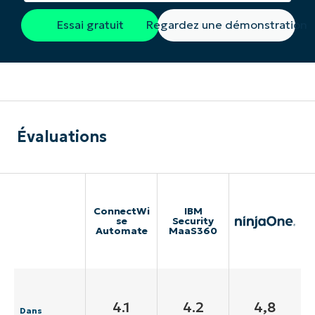
Essai gratuit
Regardez une démonstration
Évaluations
ConnectWi
IBM
se
Security
Automate
MaaS360
4.1
4.2
4,8
Dans