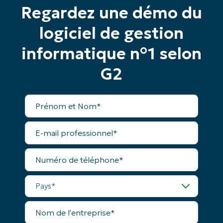
Regardez une démo du
Phone
number*
logiciel de gestion
Pays
informatique n°1 selon
G2
Company
name*
Prénom
et
Nom*
E-
mail
professionnel*
Numéro
de
téléphone*
Pays*
Nom
de
l'entreprise*