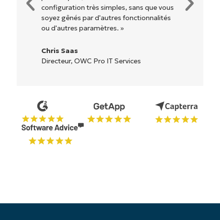
étiquetés, faciles à comprendre et il est
très facile de s'y retrouver. »
Ryan Reiffenberger
Reiffenberger.NET Technology Solutions
Commencez votre essai de 14 jours
Pas de carte de crédit requise, accès complet à
toutes les fonctionnalités.
Prénom
et
Nom*
Business
email*