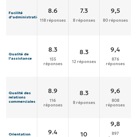
8.6
7.3
9,5
Facilité
d'administration
118 réponses
8 réponses
80 réponses
8.3
9,4
8.3
Qualité de
l'assistance
155
876
12 réponses
réponses
réponses
8.9
9,6
8.3
Qualité des
relations
116
808
commerciales
8 réponses
réponses
réponses
9,8
9.4
10
897
Orientation