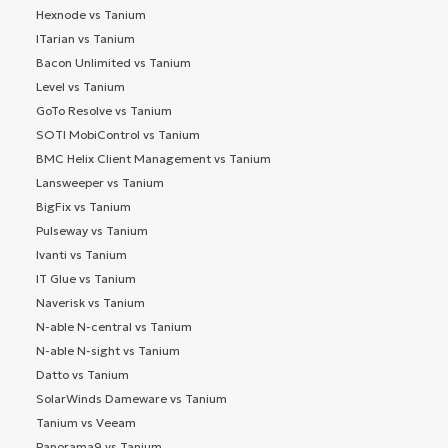
Hexnode vs Tanium
ITarian vs Tanium
Bacon Unlimited vs Tanium
Level vs Tanium
GoTo Resolve vs Tanium
SOTI MobiControl vs Tanium
BMC Helix Client Management vs Tanium
Lansweeper vs Tanium
BigFix vs Tanium
Pulseway vs Tanium
Ivanti vs Tanium
IT Glue vs Tanium
Naverisk vs Tanium
N-able N-central vs Tanium
N-able N-sight vs Tanium
Datto vs Tanium
SolarWinds Dameware vs Tanium
Tanium vs Veeam
Panorama9 vs Tanium