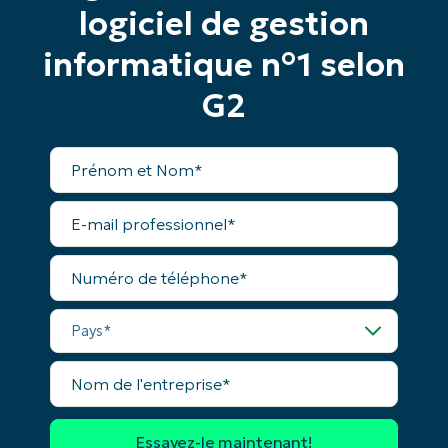
logiciel de gestion
Phone
number*
informatique n°1 selon
Pays
G2
Company
Prénom
name*
et
Nom*
E-
mail
professionnel*
Numéro
de
téléphone*
Pays*
Nom
de
l'entreprise*