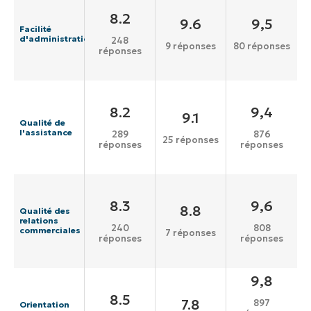
8.2
9.6
9,5
Facilité
d'administration
248
9 réponses
80 réponses
réponses
8.2
9,4
9.1
Qualité de
l'assistance
289
876
25 réponses
réponses
réponses
8.3
9,6
8.8
Qualité des
relations
240
808
commerciales
7 réponses
réponses
réponses
9,8
8.5
7.8
897
Orientation