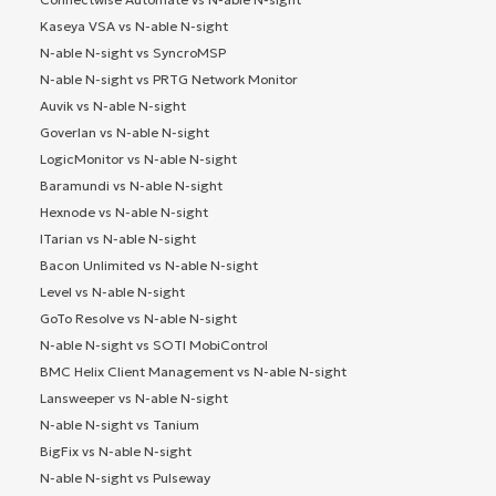
Kaseya VSA vs N-able N-sight
N-able N-sight vs SyncroMSP
N-able N-sight vs PRTG Network Monitor
Auvik vs N-able N-sight
Goverlan vs N-able N-sight
LogicMonitor vs N-able N-sight
Baramundi vs N-able N-sight
Hexnode vs N-able N-sight
ITarian vs N-able N-sight
Bacon Unlimited vs N-able N-sight
Level vs N-able N-sight
GoTo Resolve vs N-able N-sight
N-able N-sight vs SOTI MobiControl
BMC Helix Client Management vs N-able N-sight
Lansweeper vs N-able N-sight
N-able N-sight vs Tanium
BigFix vs N-able N-sight
N-able N-sight vs Pulseway