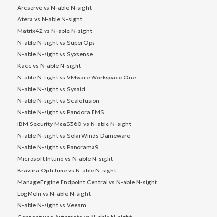
Arcserve vs N-able N-sight
Atera vs N-able N-sight
Matrix42 vs N-able N-sight
N-able N-sight vs SuperOps
N-able N-sight vs Syxsense
Kace vs N-able N-sight
N-able N-sight vs VMware Workspace One
N-able N-sight vs Sysaid
N-able N-sight vs Scalefusion
N-able N-sight vs Pandora FMS
IBM Security MaaS360 vs N-able N-sight
N-able N-sight vs SolarWinds Dameware
N-able N-sight vs Panorama9
Microsoft Intune vs N-able N-sight
Bravura OptiTune vs N-able N-sight
ManageEngine Endpoint Central vs N-able N-sight
LogMeIn vs N-able N-sight
N-able N-sight vs Veeam
Connectwise Automate vs N-able N-sight