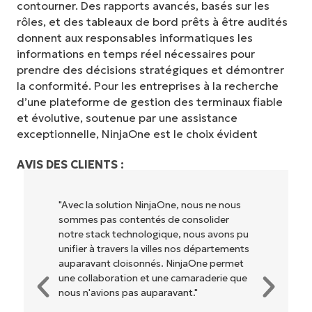
contourner. Des rapports avancés, basés sur les
rôles, et des tableaux de bord prêts à être audités
donnent aux responsables informatiques les
informations en temps réel nécessaires pour
prendre des décisions stratégiques et démontrer
la conformité. Pour les entreprises à la recherche
d’une plateforme de gestion des terminaux fiable
et évolutive, soutenue par une assistance
exceptionnelle, NinjaOne est le choix évident
AVIS DES CLIENTS :
us ne nous
"NinjaOne permet à notre entreprise (ai
solider
qu'aux propriétaires et opérateurs avec
us avons pu
lesquels nous travaillons) d'être plus
départements
rentables. Tout le monde y gagne."
One permet
raderie que
Rory McCune
"
Directeur informatique chez
Flash