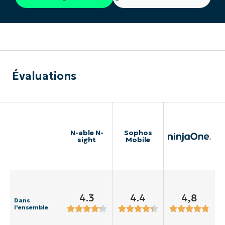
Évaluations
N-able N-
Sophos
sight
Mobile
4.3
4.4
4,8
Dans
l'ensemble