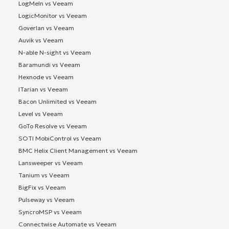
LogMeIn vs Veeam
LogicMonitor vs Veeam
Goverlan vs Veeam
Auvik vs Veeam
N-able N-sight vs Veeam
Baramundi vs Veeam
Hexnode vs Veeam
ITarian vs Veeam
Bacon Unlimited vs Veeam
Level vs Veeam
GoTo Resolve vs Veeam
SOTI MobiControl vs Veeam
BMC Helix Client Management vs Veeam
Lansweeper vs Veeam
Tanium vs Veeam
BigFix vs Veeam
Pulseway vs Veeam
SyncroMSP vs Veeam
Connectwise Automate vs Veeam