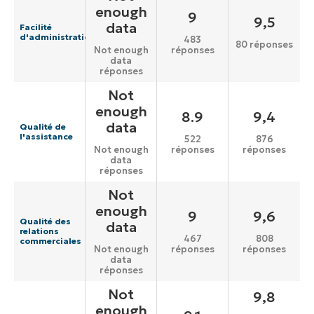
enough
9
9,5
data
Facilité
d'administration
483
80 réponses
réponses
Not enough
data
réponses
Not
enough
8.9
9,4
data
Qualité de
l'assistance
522
876
réponses
réponses
Not enough
data
réponses
Not
enough
9
9,6
Qualité des
data
relations
467
808
commerciales
réponses
réponses
Not enough
data
réponses
Not
9,8
enough