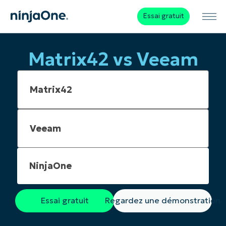
Essai gratuit
Matrix42 vs Veeam
NinjaOne
Essai gratuit
Regardez une démonstration