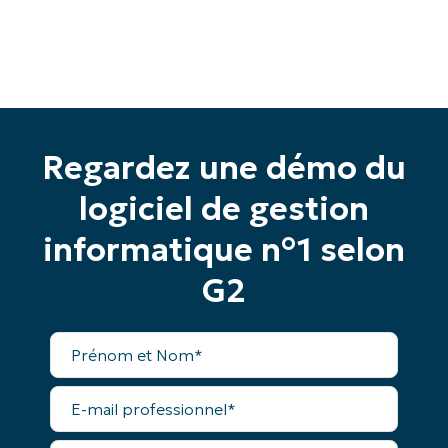
Commencez votre essai de 14 jours
Pas de carte de crédit requise, accès complet à
toutes les fonctionnalités.
Prénom
et
Nom*
Regardez une démo du
Business
email*
logiciel de gestion
Phone
informatique n°1 selon
number*
G2
Pays
Prénom
Company
et
name*
Nom*
E-
mail
professionnel*
Numéro