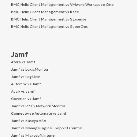
BMC Helix Client Management vs VMware Workspace One
BMC Helix Client Management vs Kace
BMC Helix Client Management vs Syxsense
BMC Helix Client Management vs SuperOps
Jamf
Atera vs Jamf
Jamf vs LogicMonitor
Jamf vs LogMeIn
Automox vs Jamf
Auvik vs Jamf
Goverlan vs Jamf
Jamf vs PRTG Network Monitor
Connectwise Automate vs Jamf
Jamf vs Kaseya VSA
Jamf vs ManageEngine Endpoint Central
Jamf vs Microsoft Intune