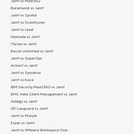
Jamf vs Matrix42
Baramundi vs Jamf
Jamf vs SysAid
Jamf vs Scalefusion
Jamf vs Level
Hexnode vs Jamf
ITarian vs Jamf
Bacon Unlimited vs Jamf
Jamf vs SuperOps
Action1 vs Jamf
Jamf vs Syxsense
Jamf vs Kace
IBM Security MaaS360 vs Jamf
BMC Helix Client Management vs Jamf
Addigy vs Jamf
GFI Languard vs Jamf
Jamf vs Mosyle
Esper vs Jamf
Jamf vs VMware Workspace One