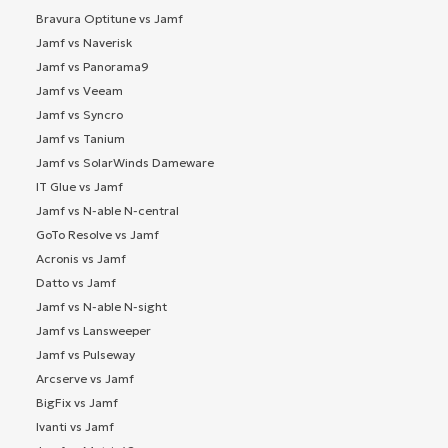
Bravura Optitune vs Jamf
Jamf vs Naverisk
Jamf vs Panorama9
Jamf vs Veeam
Jamf vs Syncro
Jamf vs Tanium
Jamf vs SolarWinds Dameware
IT Glue vs Jamf
Jamf vs N-able N-central
GoTo Resolve vs Jamf
Acronis vs Jamf
Datto vs Jamf
Jamf vs N-able N-sight
Jamf vs Lansweeper
Jamf vs Pulseway
Arcserve vs Jamf
BigFix vs Jamf
Ivanti vs Jamf