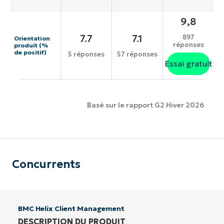
9,8
7.7
7.1
897
Orientation
réponses
produit (%
de positif)
5 réponses
57 réponses
Essai gratuit
Basé sur le rapport G2 Hiver 2026
Concurrents
BMC Helix Client Management
DESCRIPTION DU PRODUIT