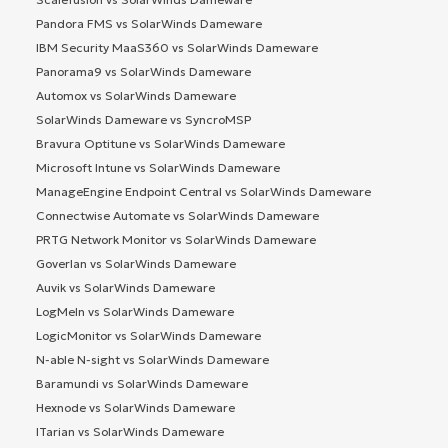
Pandora FMS vs SolarWinds Dameware
IBM Security MaaS360 vs SolarWinds Dameware
Panorama9 vs SolarWinds Dameware
Automox vs SolarWinds Dameware
SolarWinds Dameware vs SyncroMSP
Bravura Optitune vs SolarWinds Dameware
Microsoft Intune vs SolarWinds Dameware
ManageEngine Endpoint Central vs SolarWinds Dameware
Connectwise Automate vs SolarWinds Dameware
PRTG Network Monitor vs SolarWinds Dameware
Goverlan vs SolarWinds Dameware
Auvik vs SolarWinds Dameware
LogMeIn vs SolarWinds Dameware
LogicMonitor vs SolarWinds Dameware
N-able N-sight vs SolarWinds Dameware
Baramundi vs SolarWinds Dameware
Hexnode vs SolarWinds Dameware
ITarian vs SolarWinds Dameware