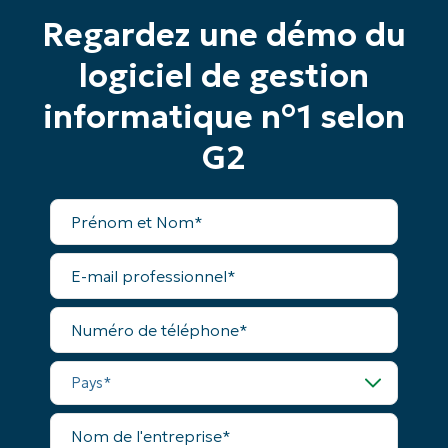
email*
Regardez une démo du
Phone
logiciel de gestion
number*
informatique n°1 selon
Pays
G2
Company
name*
Prénom
et
Nom*
E-
mail
professionnel*
Numéro
de
téléphone*
Pays*
Nom
de