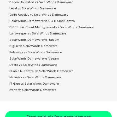
Bacon Unlimited vs SolarWinds Dameware
Level vs SolarWinds Dameware
GoTo Resolve vs SolarWinds Dameware
SolarWinds Dameware vs SOTI MobiControl
BMC Helix Client Management vs SolarWinds Dameware
Lansweeper vs SolarWinds Dameware
SolarWinds Dameware vs Tanium
BigFix vs SolarWinds Dameware
Pulseway vs SolarWinds Dameware
SolarWinds Dameware vs Veeam
Datto vs SolarWinds Dameware
N-able N-central vs SolarWinds Dameware
Naverisk vs SolarWinds Dameware
IT Glue vs SolarWinds Dameware
Ivanti vs SolarWinds Dameware
Essayez NinjaOne gratuitement