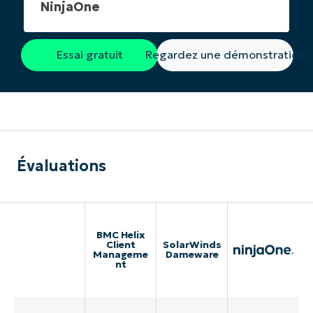
NinjaOne
Essai gratuit
Regardez une démonstration
Évaluations
BMC Helix
Client
SolarWinds
Manageme
Dameware
nt