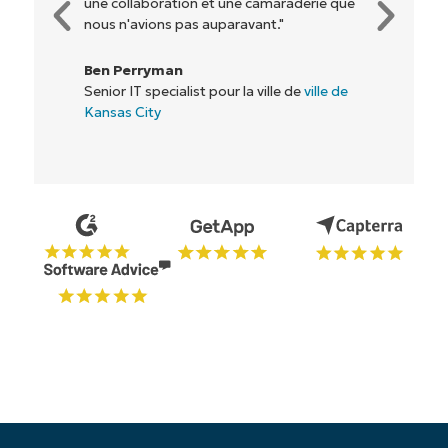
Rory McCune
Directeur informatique chez
Flash
Commencez votre essai de 14 jours
Pas de carte de crédit requise, accès complet à
toutes les fonctionnalités.
Prénom
et
Nom*
Business