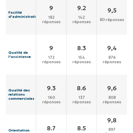
9
9.2
9,5
Facilité
d'administration
182
142
80 réponses
réponses
réponses
9
8.3
9,4
Qualité de
l'assistance
172
154
876
réponses
réponses
réponses
9.3
8.6
9,6
Qualité des
relations
160
137
808
commerciales
réponses
réponses
réponses
9,8
8.7
8.5
897
Orientation