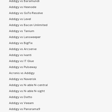
Addigy vs Baramundi
Addigy vs Hexnode
Addigy vs GoTo Resolve
Addigy vs Level
Addigy vs Bacon Unlimited
Addigy vs Tanium
Addigy vs Lansweeper
Addigy vs BigFix
Addigy vs Arcserve
Addigy vs Ivanti
Addigy vs IT Glue
Addigy vs Pulseway
Acronis vs Addigy
Addigy vs Naverisk
Addigy vs N-able N-central
Addigy vs N-able N-sight
Addigy vs Datto
Addigy vs Veeam
Addigy vs Panorama9