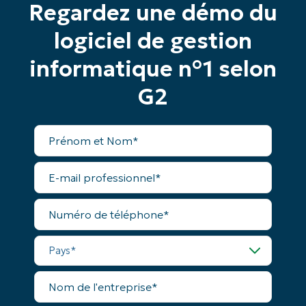
Regardez une démo du
Phone
logiciel de gestion
number*
informatique n°1 selon
Pays
G2
Company
name*
Prénom
et
Nom*
E-
mail
professionnel*
Numéro
de
téléphone*
Pays*
Nom
de
l'entreprise*