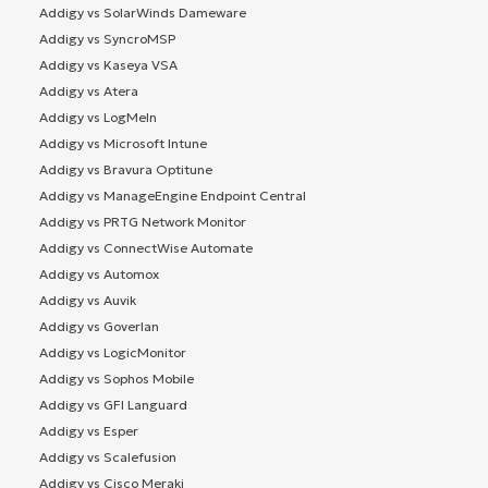
Addigy vs SolarWinds Dameware
Addigy vs SyncroMSP
Addigy vs Kaseya VSA
Addigy vs Atera
Addigy vs LogMeIn
Addigy vs Microsoft Intune
Addigy vs Bravura Optitune
Addigy vs ManageEngine Endpoint Central
Addigy vs PRTG Network Monitor
Addigy vs ConnectWise Automate
Addigy vs Automox
Addigy vs Auvik
Addigy vs Goverlan
Addigy vs LogicMonitor
Addigy vs Sophos Mobile
Addigy vs GFI Languard
Addigy vs Esper
Addigy vs Scalefusion
Addigy vs Cisco Meraki