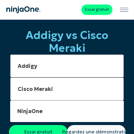
Essai gratuit
Addigy vs Cisco
Meraki
NinjaOne
Essai gratuit
Regardez une démonstration