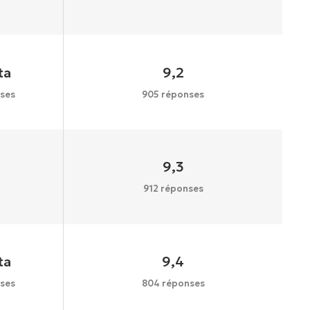
ta
9,2
ses
905 réponses
9,3
912 réponses
ta
9,4
ses
804 réponses