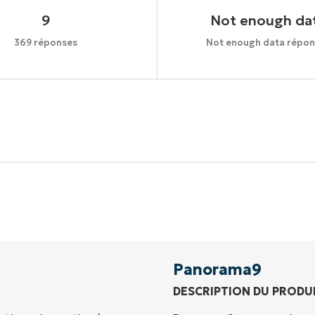
9
Not enough da
369 réponses
Not enough data répon
Commencez votre essai de 14 jours
rte de crédit requise, accès complet à toutes les foncti
Prénom
et
Nom*
Business
email*
Panorama9
DESCRIPTION DU PRODU
Phone
number*