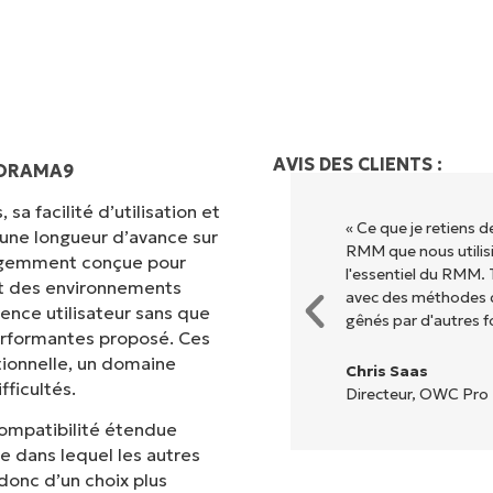
AVIS DES CLIENTS :
NORAMA9
sa facilité d’utilisation et
« Ce que je retiens 
 une longueur d’avance sur
RMM que nous utilisi
lligemment conçue pour
l'essentiel du RMM. 
met des environnements
avec des méthodes d
ence utilisateur sans que
gênés par d'autres f
erformantes proposé. Ces
tionnelle, un domaine
Chris Saas
ficultés.
Directeur, OWC Pro 
compatibilité étendue
ne dans lequel les autres
 donc d’un choix plus