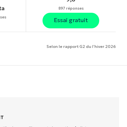
ta
897 réponses
ses
Essai gratuit
Selon le rapport G2 du l’hiver 2026
onnalités.
IT