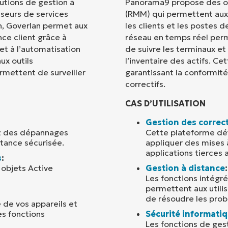
lutions de gestion à
Panorama9 propose des out
sseurs de services
(RMM) qui permettent aux t
Pays
h, Goverlan permet aux
les clients et les postes d
nce client grâce à
réseau en temps réel per
 et à l’automatisation
de suivre les terminaux et 
Company
name*
ux outils
l’inventaire des actifs. Ce
rmettent de surveiller
garantissant la conformité
correctifs.
CAS D’UTILISATION
Gestion des correct
z des dépannages
Cette plateforme déte
stance sécurisée.
appliquer des mises à
applications tierces 
s
:
 objets Active
Gestion à distance
:
Les fonctions intégré
permettent aux utilis
de résoudre les pro
e de vos appareils et
s fonctions
Sécurité informati
Les fonctions de ges