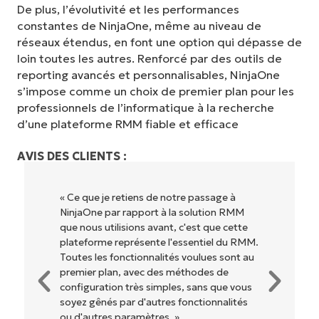
De plus, l’évolutivité et les performances
constantes de NinjaOne, même au niveau de
réseaux étendus, en font une option qui dépasse de
loin toutes les autres. Renforcé par des outils de
reporting avancés et personnalisables, NinjaOne
s’impose comme un choix de premier plan pour les
professionnels de l’informatique à la recherche
d’une plateforme RMM fiable et efficace
AVIS DES CLIENTS :
« NinjaOne est extrêmement simple
d'utilisation grâce à une interface fluide et
des fonctionnalités back-end puissantes.
Pas de configuration complexe ou
d'interface difficile à maîtriser. Toutes les
options et tous les outils sont clairement
étiquetés, faciles à comprendre et il est
très facile de s'y retrouver. »