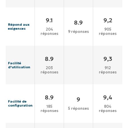
9.1
9,2
8.9
Répond aux
exigences
204
905
9 réponses
réponses
réponses
8.9
9,3
Facilité
d'utilisation
203
912
réponses
réponses
8.9
9,4
9
Facilité de
configuration
185
804
5 réponses
réponses
réponses