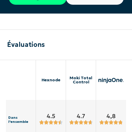
Évaluations
Moki Total
Hexnode
Control
4.5
4.7
4,8
Dans
l'ensemble