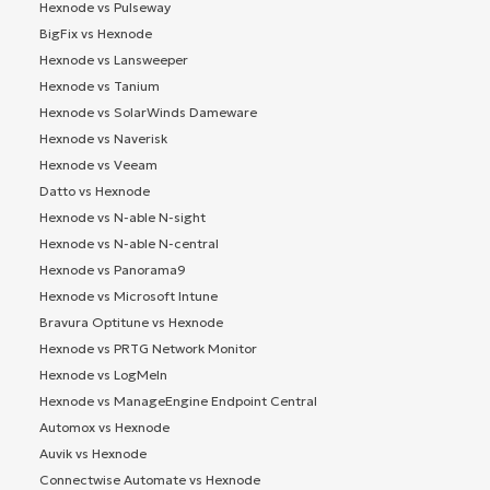
Hexnode vs Pulseway
BigFix vs Hexnode
Hexnode vs Lansweeper
Hexnode vs Tanium
Hexnode vs SolarWinds Dameware
Hexnode vs Naverisk
Hexnode vs Veeam
Datto vs Hexnode
Hexnode vs N-able N-sight
Hexnode vs N-able N-central
Hexnode vs Panorama9
Hexnode vs Microsoft Intune
Bravura Optitune vs Hexnode
Hexnode vs PRTG Network Monitor
Hexnode vs LogMeIn
Hexnode vs ManageEngine Endpoint Central
Automox vs Hexnode
Auvik vs Hexnode
Connectwise Automate vs Hexnode