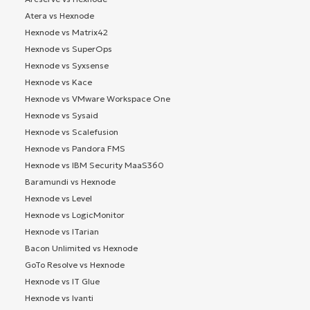
Atera vs Hexnode
Hexnode vs Matrix42
Hexnode vs SuperOps
Hexnode vs Syxsense
Hexnode vs Kace
Hexnode vs VMware Workspace One
Hexnode vs Sysaid
Hexnode vs Scalefusion
Hexnode vs Pandora FMS
Hexnode vs IBM Security MaaS360
Baramundi vs Hexnode
Hexnode vs Level
Hexnode vs LogicMonitor
Hexnode vs ITarian
Bacon Unlimited vs Hexnode
GoTo Resolve vs Hexnode
Hexnode vs IT Glue
Hexnode vs Ivanti