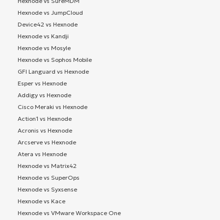
Hexnode vs SureMDM
Hexnode vs JumpCloud
Device42 vs Hexnode
Hexnode vs Kandji
Hexnode vs Mosyle
Hexnode vs Sophos Mobile
GFI Languard vs Hexnode
Esper vs Hexnode
Addigy vs Hexnode
Cisco Meraki vs Hexnode
Action1 vs Hexnode
Acronis vs Hexnode
Arcserve vs Hexnode
Atera vs Hexnode
Hexnode vs Matrix42
Hexnode vs SuperOps
Hexnode vs Syxsense
Hexnode vs Kace
Hexnode vs VMware Workspace One