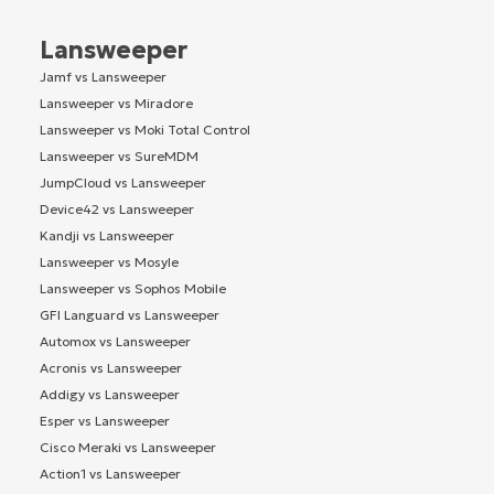
Lansweeper
Jamf vs Lansweeper
Lansweeper vs Miradore
Lansweeper vs Moki Total Control
Lansweeper vs SureMDM
JumpCloud vs Lansweeper
Device42 vs Lansweeper
Kandji vs Lansweeper
Lansweeper vs Mosyle
Lansweeper vs Sophos Mobile
GFI Languard vs Lansweeper
Automox vs Lansweeper
Acronis vs Lansweeper
Addigy vs Lansweeper
Esper vs Lansweeper
Cisco Meraki vs Lansweeper
Action1 vs Lansweeper