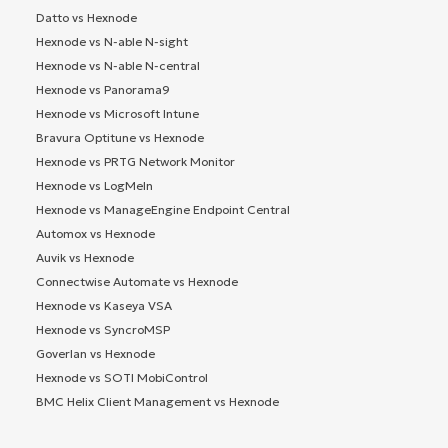
Datto vs Hexnode
Hexnode vs N-able N-sight
Hexnode vs N-able N-central
Hexnode vs Panorama9
Hexnode vs Microsoft Intune
Bravura Optitune vs Hexnode
Hexnode vs PRTG Network Monitor
Hexnode vs LogMeIn
Hexnode vs ManageEngine Endpoint Central
Automox vs Hexnode
Auvik vs Hexnode
Connectwise Automate vs Hexnode
Hexnode vs Kaseya VSA
Hexnode vs SyncroMSP
Goverlan vs Hexnode
Hexnode vs SOTI MobiControl
BMC Helix Client Management vs Hexnode