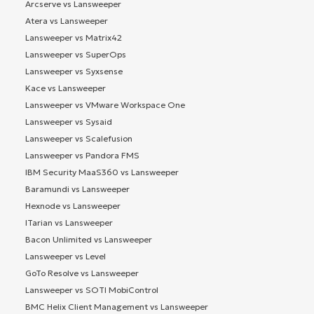
Arcserve vs Lansweeper
Atera vs Lansweeper
Lansweeper vs Matrix42
Lansweeper vs SuperOps
Lansweeper vs Syxsense
Kace vs Lansweeper
Lansweeper vs VMware Workspace One
Lansweeper vs Sysaid
Lansweeper vs Scalefusion
Lansweeper vs Pandora FMS
IBM Security MaaS360 vs Lansweeper
Baramundi vs Lansweeper
Hexnode vs Lansweeper
ITarian vs Lansweeper
Bacon Unlimited vs Lansweeper
Lansweeper vs Level
GoTo Resolve vs Lansweeper
Lansweeper vs SOTI MobiControl
BMC Helix Client Management vs Lansweeper