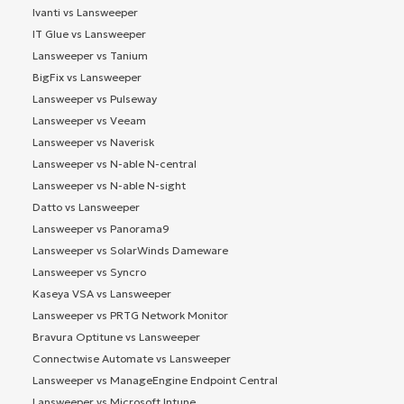
Ivanti vs Lansweeper
IT Glue vs Lansweeper
Lansweeper vs Tanium
BigFix vs Lansweeper
Lansweeper vs Pulseway
Lansweeper vs Veeam
Lansweeper vs Naverisk
Lansweeper vs N-able N-central
Lansweeper vs N-able N-sight
Datto vs Lansweeper
Lansweeper vs Panorama9
Lansweeper vs SolarWinds Dameware
Lansweeper vs Syncro
Kaseya VSA vs Lansweeper
Lansweeper vs PRTG Network Monitor
Bravura Optitune vs Lansweeper
Connectwise Automate vs Lansweeper
Lansweeper vs ManageEngine Endpoint Central
Lansweeper vs Microsoft Intune