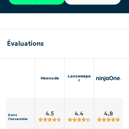
Évaluations
Lansweepe
Hexnode
r
4.5
4.4
4,8
Dans
l'ensemble