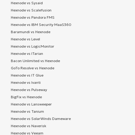
Hexnode vs Sysaid
Hexnode vs Scalefusion
Hexnode vs Pandora FMS
Hexnode vs IBM Security MaaS360
Baramundi vs Hexnode
Hexnode vs Level
Hexnode vs LogicMonitor
Hexnode vs ITarian
Bacon Unlimited vs Hexnode
GoTo Resolve vs Hexnode
Hexnode vs IT Glue
Hexnode vs Ivanti
Hexnode vs Pulseway
BigFix vs Hexnode
Hexnode vs Lansweeper
Hexnode vs Tanium
Hexnode vs SolarWinds Dameware
Hexnode vs Naverisk
Hexnode vs Veeam