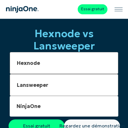
Essai gratuit
Hexnode vs
Lansweeper
NinjaOne
Essai gratuit
Regardez une démonstration