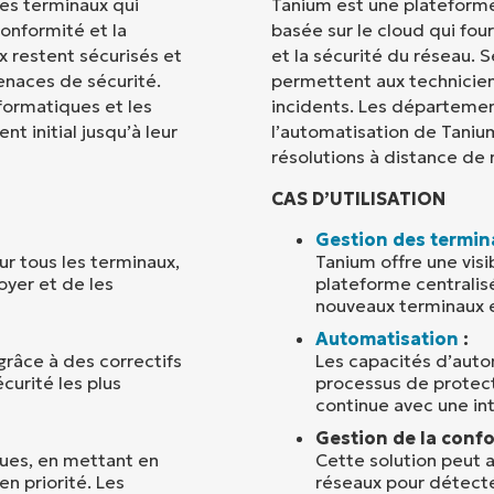
des terminaux qui
Tanium est une plateform
conformité et la
basée sur le cloud qui fou
Pays
x restent sécurisés et
et la sécurité du réseau. 
enaces de sécurité.
permettent aux technicie
formatiques et les
incidents. Les départemen
Company
name*
t initial jusqu’à leur
l’automatisation de Tanium
résolutions à distance de
CAS D’UTILISATION
Gestion des termin
sur tous les terminaux,
Tanium offre une visi
oyer et de les
plateforme centralis
nouveaux terminaux e
Automatisation
:
grâce à des correctifs
Les capacités d’autom
urité les plus
processus de protect
continue avec une in
Gestion de la confo
iques, en mettant en
Cette solution peut 
n priorité. Les
réseaux pour détecte