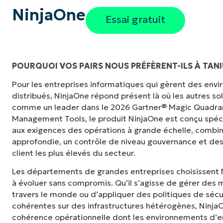
NinjaOne
Essai gratuit
POURQUOI VOS PAIRS NOUS PRÉFÈRENT-ILS À TAN
Pour les entreprises informatiques qui gèrent des en
"Auparavant, j'avais besoin de 10 à 15 outils
distribués, NinjaOne répond présent là où les autres s
NinjaOne fait dans son panneau de contrôle c
comme un leader dans le 2026 Gartner® Magic Quadra
tellement plus facile."
Management Tools, le produit NinjaOne est conçu spé
aux exigences des opérations à grande échelle, combina
Ernie Turner
approfondie, un contrôle de niveau gouvernance et des
Directeur informatique chez
Vetcor
client les plus élevés du secteur.
Les départements de grandes entreprises choisissent 
à évoluer sans compromis. Qu’il s’agisse de gérer des m
travers le monde ou d’appliquer des politiques de sécu
cohérentes sur des infrastructures hétérogènes, NinjaOne
cohérence opérationnelle dont les environnements d’en