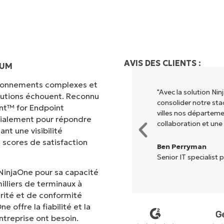
AVIS DES CLIENTS :
IUM
vironnements complexes et
 différents pour exécuter ce que
"Avec la solution N
olutions échouent. Reconnu
entralisé." NinjaOne rend la vie
consolider notre sta
nt™ for Endpoint
villes nos départem
cialement pour répondre
collaboration et une
nt une visibilité
 scores de satisfaction
Ben Perryman
Senior IT specialist p
NinjaOne pour sa capacité
illiers de terminaux à
rité et de conformité
 offre la fiabilité et la
treprise ont besoin.