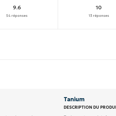
9.6
10
54 réponses
13 réponses
Commencez votre essai de 14 jours
rte de crédit requise, accès complet à toutes les foncti
Prénom
et
Nom*
Business
email*
Tanium
DESCRIPTION DU PRODU
Phone
number*