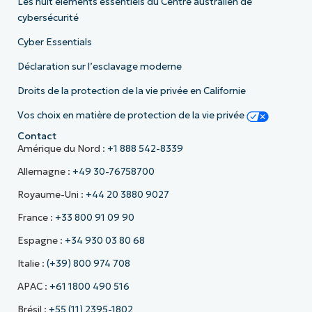
Les huit éléments essentiels du Centre australien de
cybersécurité
Cyber Essentials
Déclaration sur l’esclavage moderne
Droits de la protection de la vie privée en Californie
Vos choix en matière de protection de la vie privée
Contact
Amérique du Nord :
+1 888 542-8339
Allemagne :
+49 30-76758700
Royaume-Uni :
+44 20 3880 9027
France :
+33 800 91 09 90
Espagne :
+34 930 03 80 68
Italie :
(+39) 800 974 708
APAC :
+61 1800 490 516
Brésil :
+55 (11) 2395-1802