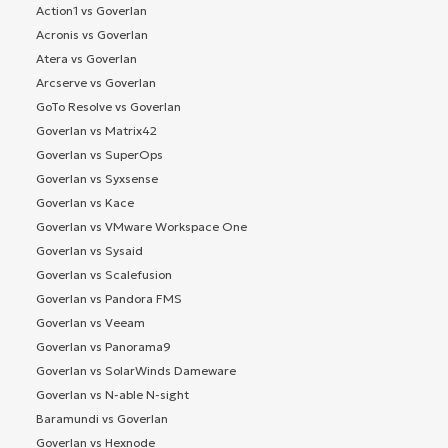
Action1 vs Goverlan
Acronis vs Goverlan
Atera vs Goverlan
Arcserve vs Goverlan
GoTo Resolve vs Goverlan
Goverlan vs Matrix42
Goverlan vs SuperOps
Goverlan vs Syxsense
Goverlan vs Kace
Goverlan vs VMware Workspace One
Goverlan vs Sysaid
Goverlan vs Scalefusion
Goverlan vs Pandora FMS
Goverlan vs Veeam
Goverlan vs Panorama9
Goverlan vs SolarWinds Dameware
Goverlan vs N-able N-sight
Baramundi vs Goverlan
Goverlan vs Hexnode