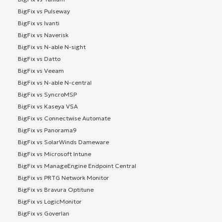
BigFix vs Pulseway
BigFix vs Ivanti
BigFix vs Naverisk
BigFix vs N-able N-sight
BigFix vs Datto
BigFix vs Veeam
BigFix vs N-able N-central
BigFix vs SyncroMSP
BigFix vs Kaseya VSA
BigFix vs Connectwise Automate
BigFix vs Panorama9
BigFix vs SolarWinds Dameware
BigFix vs Microsoft Intune
BigFix vs ManageEngine Endpoint Central
BigFix vs PRTG Network Monitor
BigFix vs Bravura Optitune
BigFix vs LogicMonitor
BigFix vs Goverlan