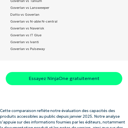
Goverlan vs Tanium
Goverlan vs Lansweeper
Datto vs Goverlan
Goverlan vs N-able N-central
Goverlan vs Naverisk
Goverlan vs IT Glue
Goverlan vs Ivanti
Goverlan vs Pulseway
Essayez NinjaOne gratuitement
Cette comparaison reflète notre évaluation des capacités des
produits accessibles au public depuis janvier 2025. Notre analyse
s’appuie sur des informations fournies par les éditeurs, notamment
la documentation produit et les notes de version, ainsi que sur des