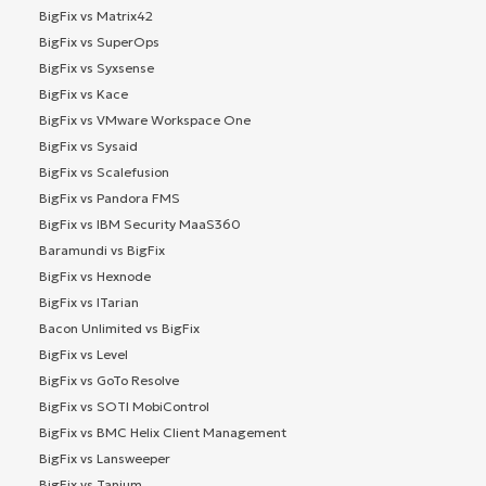
BigFix vs Matrix42
BigFix vs SuperOps
BigFix vs Syxsense
BigFix vs Kace
BigFix vs VMware Workspace One
BigFix vs Sysaid
BigFix vs Scalefusion
BigFix vs Pandora FMS
BigFix vs IBM Security MaaS360
Baramundi vs BigFix
BigFix vs Hexnode
BigFix vs ITarian
Bacon Unlimited vs BigFix
BigFix vs Level
BigFix vs GoTo Resolve
BigFix vs SOTI MobiControl
BigFix vs BMC Helix Client Management
BigFix vs Lansweeper
BigFix vs Tanium