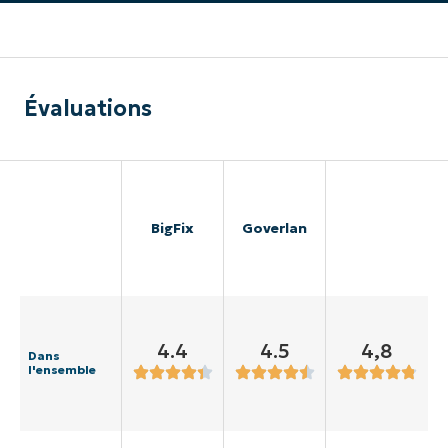
Évaluations
BigFix
Goverlan
4.4
4.5
4,8
Dans
l'ensemble