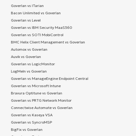
Goverlan vs ITarian
Bacon Unlimited vs Goverlan
Goverlan vs Level
Goverlan vs IBM Security MaaS360
Goverlan vs SOTI MobiControl
BMC Helix Client Management vs Goverlan
Automox vs Goverlan
Auvik vs Goverlan
Goverlan vs LogicMonitor
LogMeIn vs Goverlan
Goverlan vs ManageEngine Endpoint Central
Goverlan vs Microsoft Intune
Bravura Optitune vs Goverlan
Goverlan vs PRTG Network Monitor
Connectwise Automate vs Goverlan
Goverlan vs Kaseya VSA
Goverlan vs SyncroMSP
BigFix vs Goverlan