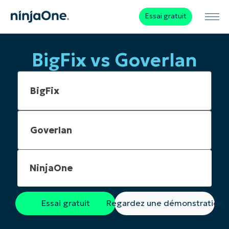
Essai gratuit
BigFix vs Goverlan
NinjaOne
Essai gratuit
Regardez une démonstration