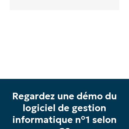
Commencez votre essai de 14 jours
Pas de carte de crédit requise, accès complet à
toutes les fonctionnalités.
Prénom
et
Nom*
Regardez une démo du
Business
logiciel de gestion
email*
informatique n°1 selon
Phone
number*