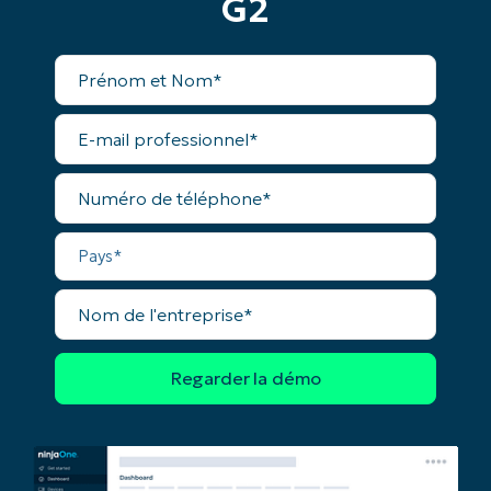
G2
Pays
Prénom
et
Company
Nom*
name*
E-
mail
professionnel*
Numéro
de
téléphone*
Pays*
Nom
de
l'entreprise*