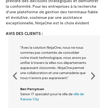
prendre des décisions stratégiques et démontrer
la conformité. Pour les entreprises à la recherche
d’une plateforme de gestion des terminaux fiable
et évolutive, soutenue par une assistance
exceptionnelle, NinjaOne est le choix évident
AVIS DES CLIENTS :
us
"NinjaOne permet à notre entreprise (ainsi
qu'aux propriétaires et opérateurs avec
s pu
lesquels nous travaillons) d'être plus
ents
rentables. Tout le monde y gagne."
met
que
Rory McCune
Directeur informatique chez
Flash
 de