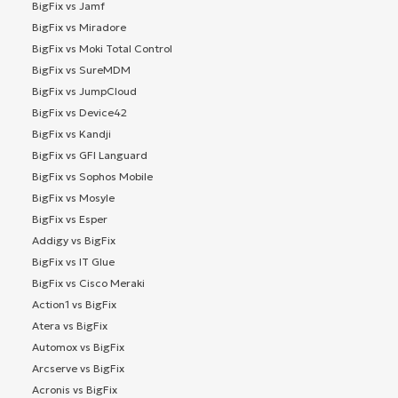
BigFix vs Jamf
BigFix vs Miradore
BigFix vs Moki Total Control
BigFix vs SureMDM
BigFix vs JumpCloud
BigFix vs Device42
BigFix vs Kandji
BigFix vs GFI Languard
BigFix vs Sophos Mobile
BigFix vs Mosyle
BigFix vs Esper
Addigy vs BigFix
BigFix vs IT Glue
BigFix vs Cisco Meraki
Action1 vs BigFix
Atera vs BigFix
Automox vs BigFix
Arcserve vs BigFix
Acronis vs BigFix