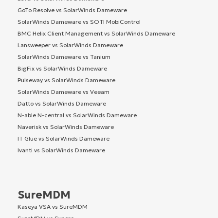
GoTo Resolve vs SolarWinds Dameware
SolarWinds Dameware vs SOTI MobiControl
BMC Helix Client Management vs SolarWinds Dameware
Lansweeper vs SolarWinds Dameware
SolarWinds Dameware vs Tanium
BigFix vs SolarWinds Dameware
Pulseway vs SolarWinds Dameware
SolarWinds Dameware vs Veeam
Datto vs SolarWinds Dameware
N-able N-central vs SolarWinds Dameware
Naverisk vs SolarWinds Dameware
IT Glue vs SolarWinds Dameware
Ivanti vs SolarWinds Dameware
SureMDM
Kaseya VSA vs SureMDM