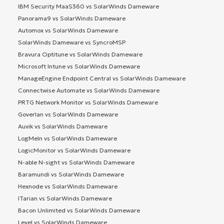
IBM Security MaaS360 vs SolarWinds Dameware
Panorama9 vs SolarWinds Dameware
Automox vs SolarWinds Dameware
SolarWinds Dameware vs SyncroMSP
Bravura Optitune vs SolarWinds Dameware
Microsoft Intune vs SolarWinds Dameware
ManageEngine Endpoint Central vs SolarWinds Dameware
Connectwise Automate vs SolarWinds Dameware
PRTG Network Monitor vs SolarWinds Dameware
Goverlan vs SolarWinds Dameware
Auvik vs SolarWinds Dameware
LogMeIn vs SolarWinds Dameware
LogicMonitor vs SolarWinds Dameware
N-able N-sight vs SolarWinds Dameware
Baramundi vs SolarWinds Dameware
Hexnode vs SolarWinds Dameware
ITarian vs SolarWinds Dameware
Bacon Unlimited vs SolarWinds Dameware
Level vs SolarWinds Dameware