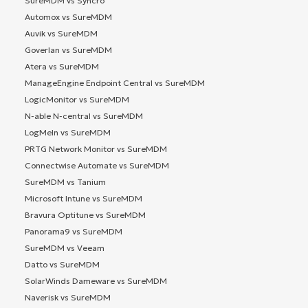
SureMDM vs Syncro
Automox vs SureMDM
Auvik vs SureMDM
Goverlan vs SureMDM
Atera vs SureMDM
ManageEngine Endpoint Central vs SureMDM
LogicMonitor vs SureMDM
N-able N-central vs SureMDM
LogMeIn vs SureMDM
PRTG Network Monitor vs SureMDM
Connectwise Automate vs SureMDM
SureMDM vs Tanium
Microsoft Intune vs SureMDM
Bravura Optitune vs SureMDM
Panorama9 vs SureMDM
SureMDM vs Veeam
Datto vs SureMDM
SolarWinds Dameware vs SureMDM
Naverisk vs SureMDM