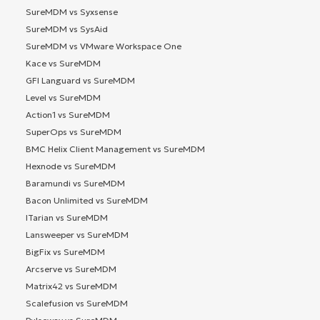
SureMDM vs Syxsense
SureMDM vs SysAid
SureMDM vs VMware Workspace One
Kace vs SureMDM
GFI Languard vs SureMDM
Level vs SureMDM
Action1 vs SureMDM
SuperOps vs SureMDM
BMC Helix Client Management vs SureMDM
Hexnode vs SureMDM
Baramundi vs SureMDM
Bacon Unlimited vs SureMDM
ITarian vs SureMDM
Lansweeper vs SureMDM
BigFix vs SureMDM
Arcserve vs SureMDM
Matrix42 vs SureMDM
Scalefusion vs SureMDM