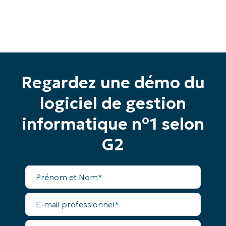
Commencez votre essai de 14 jours
Regardez une démo du
Pas de carte de crédit requise, accès complet à
toutes les fonctionnalités.
logiciel de gestion
Prénom
et
informatique n°1 selon
Nom*
Business
G2
email*
Phone
Prénom
number*
et
Nom*
E-
Pays
mail
professionnel*
Numéro