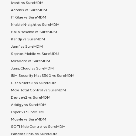
Ivanti vs SureMDM
Acronis vs SureMDM
IT Glue vs SureMDM
N-able N-sight vs SureMDM
GoTo Resolve vs SureMDM
Kandji vs SureMDM
Jamf vs SureMDM
Sophos Mobile vs SureMDM
Miradore vs SureMDM
JumpCloud vs SureMDM
IBM Security MaaS360 vs SureMDM
Cisco Meraki vs SureMDM
Moki Total Control vs SureMDM
Device42 vs SureMDM
Addigy vs SureMDM
Esper vs SureMDM
Mosyle vs SureMDM
SOTI MobiControl vs SureMDM
Pandora FMS vs SureMDM