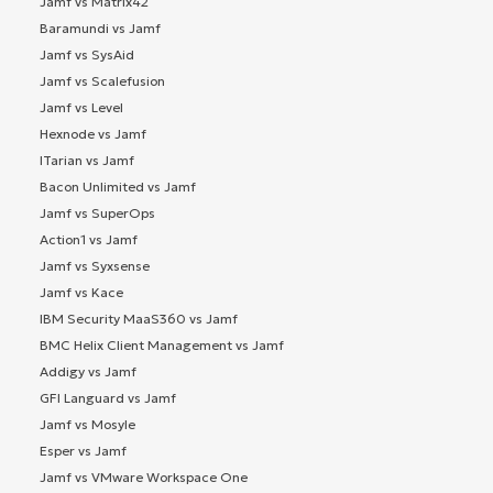
Jamf vs Matrix42
Baramundi vs Jamf
Jamf vs SysAid
Jamf vs Scalefusion
Jamf vs Level
Hexnode vs Jamf
ITarian vs Jamf
Bacon Unlimited vs Jamf
Jamf vs SuperOps
Action1 vs Jamf
Jamf vs Syxsense
Jamf vs Kace
IBM Security MaaS360 vs Jamf
BMC Helix Client Management vs Jamf
Addigy vs Jamf
GFI Languard vs Jamf
Jamf vs Mosyle
Esper vs Jamf
Jamf vs VMware Workspace One