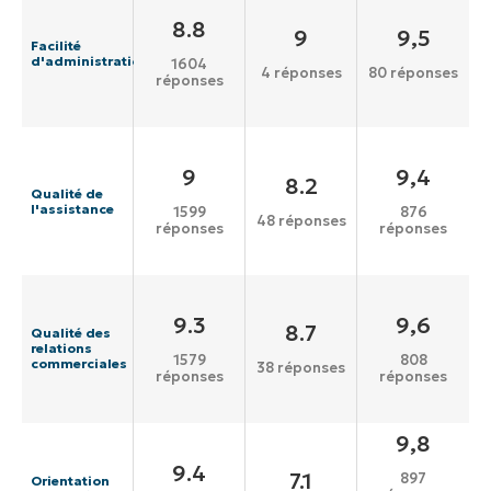
8.8
9
9,5
Facilité
d'administration
1604
4 réponses
80 réponses
réponses
9
9,4
8.2
Qualité de
l'assistance
1599
876
48 réponses
réponses
réponses
9.3
9,6
8.7
Qualité des
relations
1579
808
commerciales
38 réponses
réponses
réponses
9,8
9.4
7.1
897
Orientation