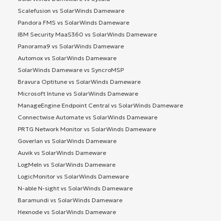
Scalefusion vs SolarWinds Dameware
Pandora FMS vs SolarWinds Dameware
IBM Security MaaS360 vs SolarWinds Dameware
Panorama9 vs SolarWinds Dameware
Automox vs SolarWinds Dameware
SolarWinds Dameware vs SyncroMSP
Bravura Optitune vs SolarWinds Dameware
Microsoft Intune vs SolarWinds Dameware
ManageEngine Endpoint Central vs SolarWinds Dameware
Connectwise Automate vs SolarWinds Dameware
PRTG Network Monitor vs SolarWinds Dameware
Goverlan vs SolarWinds Dameware
Auvik vs SolarWinds Dameware
LogMeIn vs SolarWinds Dameware
LogicMonitor vs SolarWinds Dameware
N-able N-sight vs SolarWinds Dameware
Baramundi vs SolarWinds Dameware
Hexnode vs SolarWinds Dameware