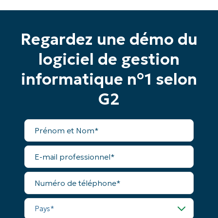
Regardez une démo du
Commencez votre essai de 14 jours
logiciel de gestion
Pas de carte de crédit requise, accès complet à
toutes les fonctionnalités.
informatique n°1 selon
Prénom
et
Nom*
G2
Business
email*
Prénom
et
Phone
Nom*
number*
E-
mail
professionnel*
Pays
Numéro
de
téléphone*
Company
Pays*
name*