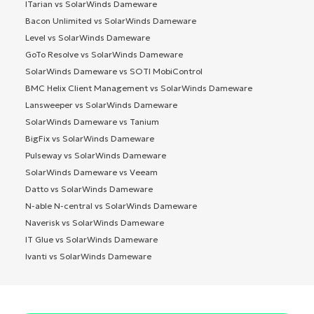
ITarian vs SolarWinds Dameware
Bacon Unlimited vs SolarWinds Dameware
Level vs SolarWinds Dameware
GoTo Resolve vs SolarWinds Dameware
SolarWinds Dameware vs SOTI MobiControl
BMC Helix Client Management vs SolarWinds Dameware
Lansweeper vs SolarWinds Dameware
SolarWinds Dameware vs Tanium
BigFix vs SolarWinds Dameware
Pulseway vs SolarWinds Dameware
SolarWinds Dameware vs Veeam
Datto vs SolarWinds Dameware
N-able N-central vs SolarWinds Dameware
Naverisk vs SolarWinds Dameware
IT Glue vs SolarWinds Dameware
Ivanti vs SolarWinds Dameware