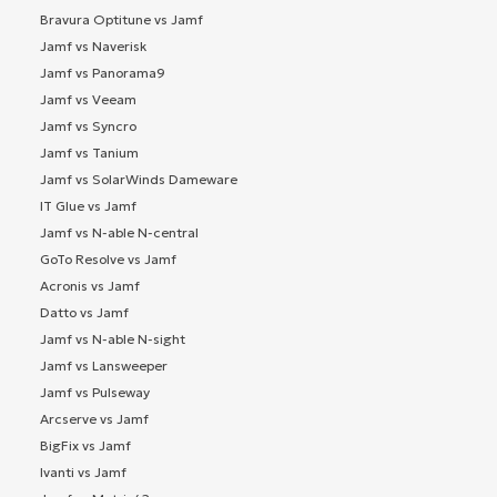
Bravura Optitune vs Jamf
Jamf vs Naverisk
Jamf vs Panorama9
Jamf vs Veeam
Jamf vs Syncro
Jamf vs Tanium
Jamf vs SolarWinds Dameware
IT Glue vs Jamf
Jamf vs N-able N-central
GoTo Resolve vs Jamf
Acronis vs Jamf
Datto vs Jamf
Jamf vs N-able N-sight
Jamf vs Lansweeper
Jamf vs Pulseway
Arcserve vs Jamf
BigFix vs Jamf
Ivanti vs Jamf