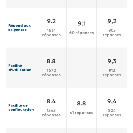
9.2
9,2
9.1
Répond aux
exigences
1631
905
60 réponses
réponses
réponses
8.8
9,3
Facilité
d'utilisation
1670
912
réponses
réponses
8.4
9,4
8.8
Facilité de
configuration
1545
804
41 réponses
réponses
réponses