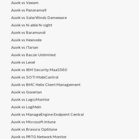
Auvik vs Veeam
Auvik vs Panorama9
Auvik vs SolarWinds Dameware
Auvik vs N-able N-sight
Auvik vs Baramundi
Auvik vs Hexnode
Auvik vs ITarian
Auvik vs Bacon Unlimited
Auvik vs Level
Auvik vs IBM Security MaaS360
Auvik vs SOTI MobiControl
Auvik vs BMC Helix Client Management
Auvik vs Goverlan
Auvik vs LogicMonitor
Auvik vs LogMeIn
Auvik vs ManageEngine Endpoint Central
Auvik vs Microsoft Intune
Auvik vs Bravura Optitune
Auvik vs PRTG Network Monitor