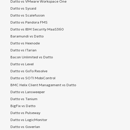
Datto vs VMware Workspace One
Datto vs Sysaid
Datto vs Scalefusion
Datto vs Pandora FMS
Datto vs IBM Security MaaS360
Baramundi vs Datto
Datto vs Hexnode
Datto vs ITarian
Bacon Unlimited vs Datto
Datto vs Level
Datto vs GoTo Resolve
Datto vs SOTI MobiControl
BMC Helix Client Management vs Datto
Datto vs Lansweeper
Datto vs Tanium
BigFix vs Datto
Datto vs Pulseway
Datto vs LogicMonitor
Datto vs Goverlan