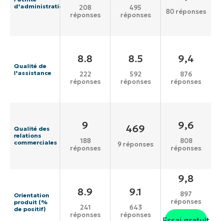
d'administration
208
495
80 réponses
réponses
réponses
8.8
8.5
9,4
Qualité de
l'assistance
222
592
876
réponses
réponses
réponses
9
9,6
469
Qualité des
relations
188
808
commerciales
9 réponses
réponses
réponses
9,8
8.9
9.1
897
Orientation
réponses
produit (%
241
643
de positif)
réponses
réponses
Essai gratuit