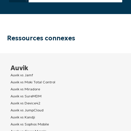
Ressources connexes
Auvik
Auvik vs Jamf
Auvik vs Moki Total Control
Auvik vs Miradore
Auvik vs SureMDM
Auvik vs Device42
Auvik vs JumpCloud
Auvik vs Kandji
Auvik vs Sophos Mobile