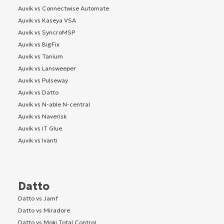
Auvik vs Connectwise Automate
Auvik vs Kaseya VSA
Auvik vs SyncroMSP
Auvik vs BigFix
Auvik vs Tanium
Auvik vs Lansweeper
Auvik vs Pulseway
Auvik vs Datto
Auvik vs N-able N-central
Auvik vs Naverisk
Auvik vs IT Glue
Auvik vs Ivanti
Datto
Datto vs Jamf
Datto vs Miradore
Datto vs Moki Total Control