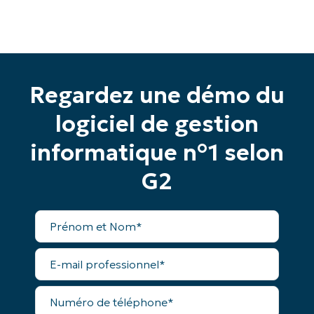
Business
email*
Phone
number*
Regardez une démo du
Pays
logiciel de gestion
informatique n°1 selon
Company
name*
G2
Prénom
et
Nom*
E-
mail
professionnel*
Numéro
de
téléphone*