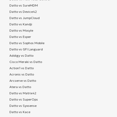
Datto vs SureMDM
Datto vs Device42
Datto vs JumpCloud
Datto vs Kandji
Datto vs Mosyle
Datto vs Esper
Datto vs Sophos Mobile
Datto vs GFI Languard
Addigy vs Datto
Cisco Meraki vs Datto
Action1 vs Datto
Acronis vs Datto
Arcserve vs Datto
Atera vs Datto
Datto vs Matrix42
Datto vs SuperOps
Datto vs Syxsense
Datto vs Kace