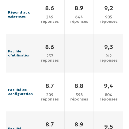
8.6
8.9
9,2
Répond aux
exigences
249
644
905
réponses
réponses
réponses
8.6
9,3
Facilité
d'utilisation
257
912
réponses
réponses
8.7
8.8
9,4
Facilité de
configuration
209
598
804
réponses
réponses
réponses
8.7
8.9
9,5
Facilité