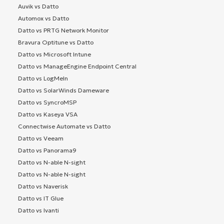
Auvik vs Datto
Automox vs Datto
Datto vs PRTG Network Monitor
Bravura Optitune vs Datto
Datto vs Microsoft Intune
Datto vs ManageEngine Endpoint Central
Datto vs LogMeIn
Datto vs SolarWinds Dameware
Datto vs SyncroMSP
Datto vs Kaseya VSA
Connectwise Automate vs Datto
Datto vs Veeam
Datto vs Panorama9
Datto vs N-able N-sight
Datto vs N-able N-sight
Datto vs Naverisk
Datto vs IT Glue
Datto vs Ivanti