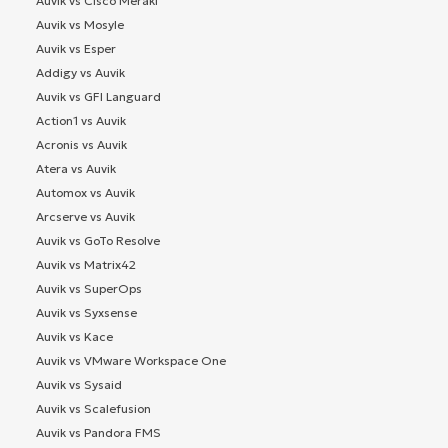
Auvik vs Cisco Meraki
Auvik vs Mosyle
Auvik vs Esper
Addigy vs Auvik
Auvik vs GFI Languard
Action1 vs Auvik
Acronis vs Auvik
Atera vs Auvik
Automox vs Auvik
Arcserve vs Auvik
Auvik vs GoTo Resolve
Auvik vs Matrix42
Auvik vs SuperOps
Auvik vs Syxsense
Auvik vs Kace
Auvik vs VMware Workspace One
Auvik vs Sysaid
Auvik vs Scalefusion
Auvik vs Pandora FMS