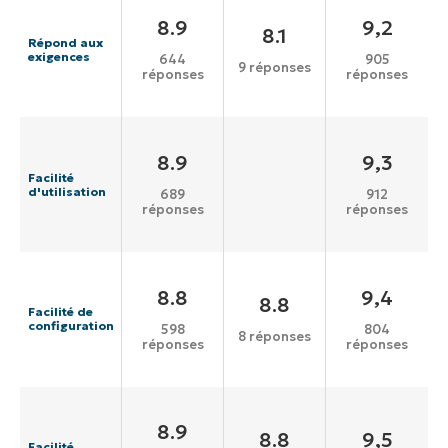
8.9
9,2
8.1
Répond aux
exigences
644
905
9 réponses
réponses
réponses
8.9
9,3
Facilité
d'utilisation
689
912
réponses
réponses
8.8
9,4
8.8
Facilité de
configuration
598
804
8 réponses
réponses
réponses
8.9
8.8
9,5
Facilité