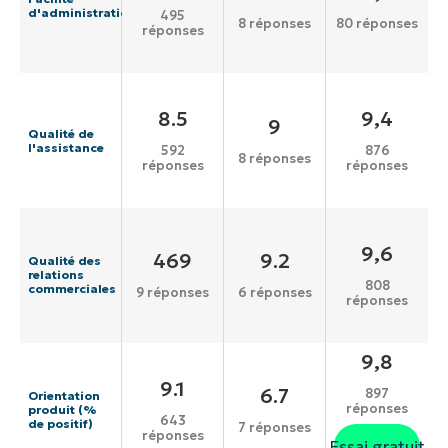
d'administration
495
8 réponses
80 réponses
réponses
8.5
9,4
9
Qualité de
l'assistance
592
876
8 réponses
réponses
réponses
9,6
469
9.2
Qualité des
relations
808
commerciales
9 réponses
6 réponses
réponses
9,8
9.1
6.7
897
Orientation
réponses
produit (%
643
de positif)
7 réponses
réponses
Essai gratuit