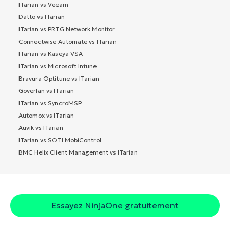
ITarian vs Veeam
Datto vs ITarian
ITarian vs PRTG Network Monitor
Connectwise Automate vs ITarian
ITarian vs Kaseya VSA
ITarian vs Microsoft Intune
Bravura Optitune vs ITarian
Goverlan vs ITarian
ITarian vs SyncroMSP
Automox vs ITarian
Auvik vs ITarian
ITarian vs SOTI MobiControl
BMC Helix Client Management vs ITarian
Essayez NinjaOne gratuitement