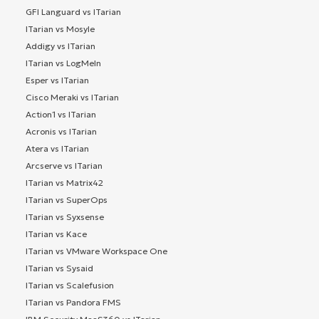
GFI Languard vs ITarian
ITarian vs Mosyle
Addigy vs ITarian
ITarian vs LogMeIn
Esper vs ITarian
Cisco Meraki vs ITarian
Action1 vs ITarian
Acronis vs ITarian
Atera vs ITarian
Arcserve vs ITarian
ITarian vs Matrix42
ITarian vs SuperOps
ITarian vs Syxsense
ITarian vs Kace
ITarian vs VMware Workspace One
ITarian vs Sysaid
ITarian vs Scalefusion
ITarian vs Pandora FMS