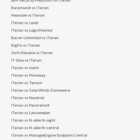
IBM Security MaaS360 vs ITarian
Baramundi vs ITarian
Hexnode vs ITarian
ITarian vs Level
ITarian vs LogicMonitor
Bacon Unlimited vs ITarian
BigFix vs ITarian
GoTo Resolve vs ITarian
IT Glue vs ITarian
ITarian vs Ivanti
ITarian vs Pulseway
ITarian vs Tanium
ITarian vs SolarWinds Dameware
ITarian vs Naverisk
ITarian vs Panorama9
ITarian vs Lansweeper
ITarian vs N-able N-sight
ITarian vs N-able N-central
ITarian vs ManageEngine Endpoint Central