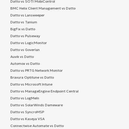
Datto vs SOTI MobiControl
BMC Helix Client Management vs Datto
Datto vs Lansweeper
Datto vs Tanium
BigFix vs Datto
Datto vs Pulseway
Datto vs LogicMonitor
Datto vs Goverlan
Auvik vs Datto
Automox vs Datto
Datto vs PRTG Network Monitor
Bravura Optitune vs Datto
Datto vs Microsoft Intune
Datto vs ManageEngine Endpoint Central
Datto vs LogMeIn
Datto vs SolarWinds Dameware
Datto vs SyncroMSP
Datto vs Kaseya VSA
Connectwise Automate vs Datto