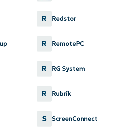
R
Redstor
R
kup
RemotePC
R
RG System
R
Rubrik
S
ScreenConnect