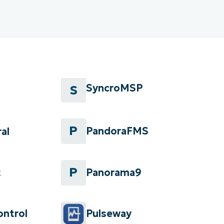
SyncroMSP
S
P
PandoraFMS
al
P
Panorama9
t
ontrol
Pulseway