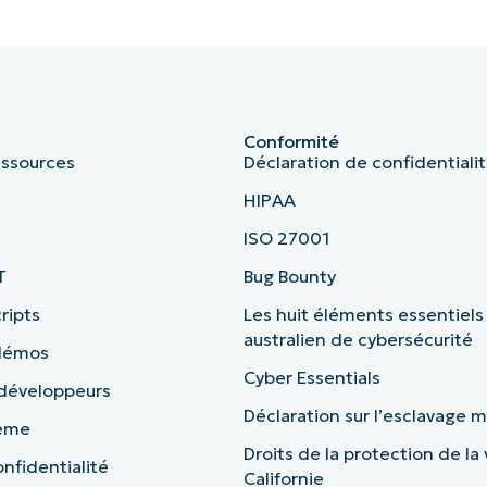
Conformité
essources
Déclaration de confidentiali
HIPAA
ISO 27001
T
Bug Bounty
ripts
Les huit éléments essentiels
australien de cybersécurité
 démos
Cyber Essentials
 développeurs
Déclaration sur l’esclavage
tème
Droits de la protection de la 
nfidentialité
Californie