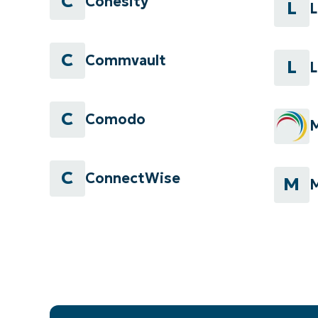
C
Cohesity
L
L
C
Commvault
L
C
Comodo
C
ConnectWise
M
M