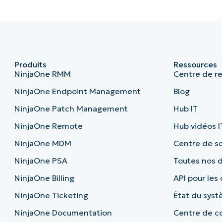
Produits
Ressources
NinjaOne RMM
Centre de r
NinjaOne Endpoint Management
Blog
NinjaOne Patch Management
Hub IT
NinjaOne Remote
Hub vidéos I
NinjaOne MDM
Centre de sc
NinjaOne PSA
Toutes nos
NinjaOne Billing
API pour les
NinjaOne Ticketing
État du sys
NinjaOne Documentation
Centre de co