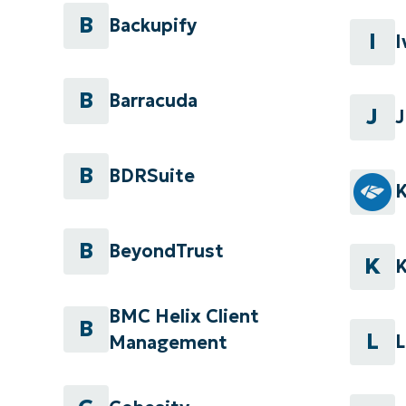
B
Backupify
I
I
B
Barracuda
J
J
B
BDRSuite
K
B
BeyondTrust
K
K
BMC Helix Client
B
L
L
Management