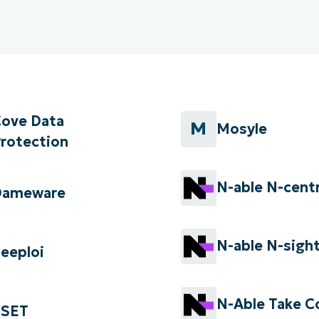
IALE
OMMERCIALE
VIDÉO DE DÉMONSTRATION
VIDÉO DE
OMMERCIALE
VIDÉO DE
TEFORME
OMMERCIALE
VIDÉO DE
ove Data
M
Mosyle
rotection
N-able N-centr
Dameware
N-able N-sigh
eeploi
N-Able Take C
ESET