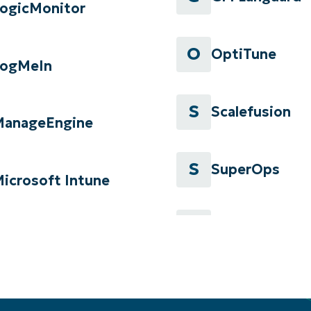
ogicMonitor
O
OptiTune
LogMeIn
S
Scalefusion
ManageEngine
S
SuperOps
icrosoft Intune