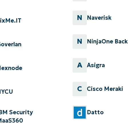
N
Naverisk
ixMe.IT
N
NinjaOne Bac
overlan
A
Asigra
Hexnode
C
Cisco Meraki
HYCU
BM Security
Datto
MaaS360