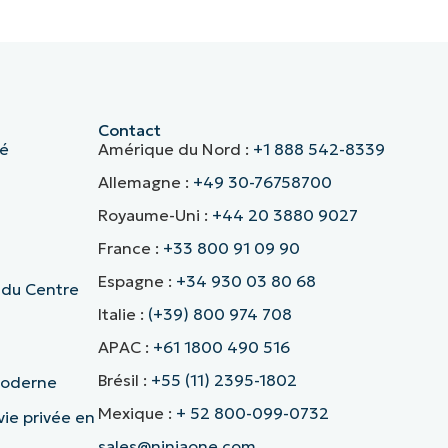
Contact
té
Amérique du Nord :
+1 888 542-8339
Allemagne :
+49 30-76758700
Royaume-Uni :
+44 20 3880 9027
France :
+33 800 91 09 90
Espagne :
+34 930 03 80 68
 du Centre
Italie :
(+39) 800 974 708
APAC :
+61 1800 490 516
Brésil :
+55 (11) 2395-1802
 moderne
Mexique :
+ 52 800-099-0732
vie privée en
sales@ninjaone.com