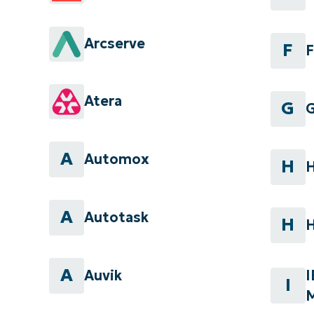
Arcserve
F
F
Atera
G
G
A
Automox
H
A
Autotask
H
A
Auvik
I
I