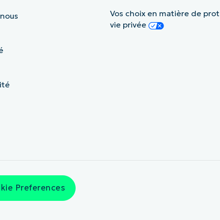
Vos choix en matière de prot
 nous
vie privée
é
ité
kie Preferences