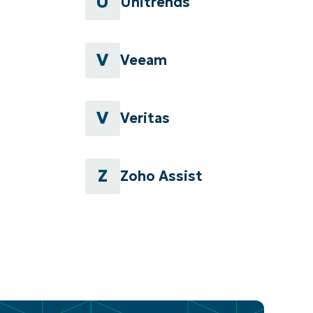
U
Unitrends
V
Veeam
V
Veritas
Z
Zoho Assist