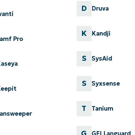
D
Druva
vanti
K
Kandji
amf Pro
S
SysAid
aseya
S
Syxsense
eepit
T
Tanium
answeeper
G
GFI Languard