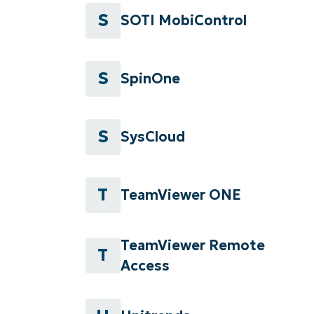
S
SOTI MobiControl
S
SpinOne
S
SysCloud
T
TeamViewer ONE
TeamViewer Remote
T
Access