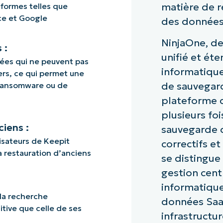
matière de 
eformes telles que
rce et Google
des données
NinjaOne, de
 :
unifié et ét
lées qui ne peuvent pas
informatique
rs, ce qui permet une
 ransomware ou de
de sauvegard
plateforme d
plusieurs fo
ciens :
sauvegarde d
isateurs de Keepit
correctifs et
a restauration d’anciens
se distingue 
gestion cent
informatique
 la recherche
données SaaS
itive que celle de ses
infrastructur