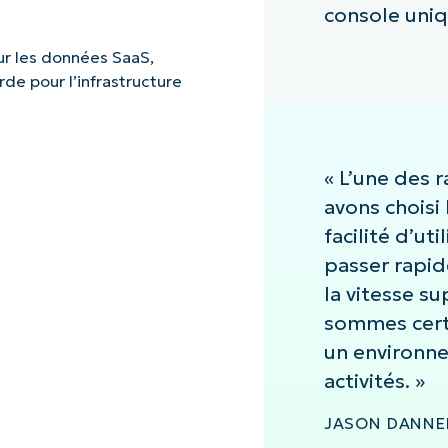
console uniq
our les données SaaS,
de pour l’infrastructure
« L’une des 
avons choisi
facilité d’uti
passer rapi
la vitesse s
sommes cert
un environn
activités. »
JASON DANNER