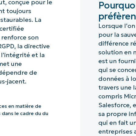
ut, conçue pour le
Pourquoi
nt toujours
préfèrent
staurables. La
Lorsque l’on
certifiée
pour la sauv
 renforce son
différence r
GPD, la directive
solution en 
l’intégrité et la
est un fourn
rmet une
qui se conce
 dépendre de
données à lo
us-jacent.
travers une 
compris Mic
Salesforce, e
ces en matière de
sa propre in
 dans le cadre du du
qui en fait u
entreprises 