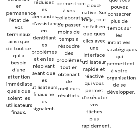
réduisez
permettront
cloud-
en
pouvez
les
à vos
native. Sur
permanence
consacrer
demandes
collaborateurs
Ninja, tout
l’état de
plus de
d’assistance
de passer
se fait en
vos
temps sur
en
moins de
quelques
terminaux
les
identifiant
temps à
clics avec
ainsi que
initiatives
les
résoudre
une
de tout ce
stratégiques
problèmes
des
interface
qui a
qui
et en les
problèmes,
utilisateur
besoin
permettent
résolvant
tout en
rapide et
d’une
à votre
avant que
obtenant
réactive
attention
organisation
les
de
qui vous
immédiate
de se
utilisateurs
meilleurs
permet
quels que
développer.
finaux ne
résultats.
d’exécuter
soient les
les
vos
utilisateurs
signalent.
tâches
finaux.
plus
rapidement.