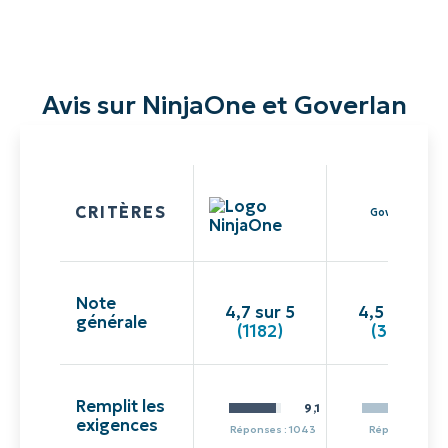
Avis sur NinjaOne et Goverlan
CRITÈRES
Goverlan
Note
4,7 sur 5
4,5 sur 5
générale
(1182)
(340)
Remplit les
9,1
exigences
Réponses : 1043
Réponses : 28