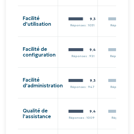
Facilité
9,3
8,
d’utilisation
Réponses : 1051
Réponses : 28
Facilité de
9,4
8,
configuration
Réponses : 931
Réponses : 23
Facilité
9,3
8,
d’administration
Réponses : 947
Réponses : 23
Qualité de
9,4
8,
l’assistance
Réponses : 1009
Réponses : 25