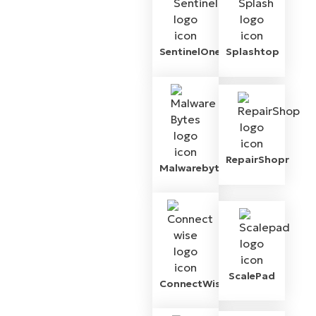
SentinelOne
Splashtop
RepairShopr
Malwarebytes
ScalePad
ConnectWise