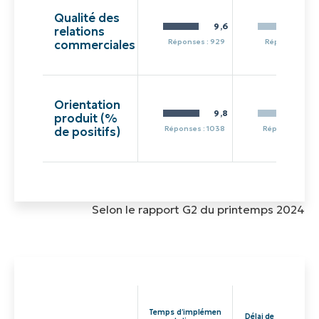
Qualité des
9,6
relations
Réponses : 929
Réponses : 21
commerciales
Orientation
9,8
8,
produit (%
Réponses : 1038
Réponses : 28
de positifs)
Selon le rapport G2 du printemps 2024
Temps d’implémen
Délai de rentabilité