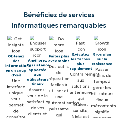
Bénéficiez de services
informatiques remarquables
Exécutez
Gros plan
Obtenez
Faites plus
les tâches
sur la
Améliorez
des
avec moins
plus
croissance
l’assistance
informations
Des outils
rapidement
Passer
apportée
en un coup
de
Contrairement
aux
moins de
d’œil
réparation
utilisateurs
aux
Une
temps à
finaux
faciles à
solutions
interface
gérer les
Assurez-
utiliser et
antérieures
unique
utilisateurs
vous de la
une
qui
vous
finaux
satisfaction
automatisation
étaient
permet
mécontents
de vos
puissante
sur site,
de
signifie
clients et
qui
Ninja est
connaître
que vous