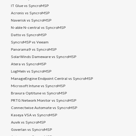
IT Glue vs SyncroMSP
Acronis vs SyncroMSP
Naverisk vs SyncroMSP
N-able N-central vs SyncroMSP
Datto vs SyncroMSP
SyncroMSP vs Veeam
Panorama9 vs SyncroMSP
SolarWinds Dameware vs SyncroMSP
Atera vs SyncroMSP
LogMeIn vs SyncroMSP
ManageEngine Endpoint Central vs SyncroMSP
Microsoft Intune vs SyncroMSP
Bravura Optitune vs SyncroMSP
PRTG Network Monitor vs SyncroMSP
Connectwise Automate vs SyncroMSP
Kaseya VSA vs SyncroMSP
Auvik vs SyncroMSP
Goverlan vs SyncroMSP