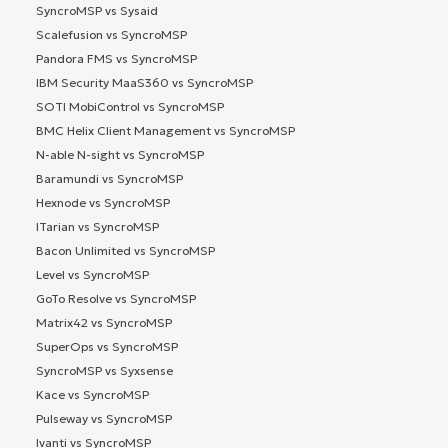
SyncroMSP vs Sysaid
Scalefusion vs SyncroMSP
Pandora FMS vs SyncroMSP
IBM Security MaaS360 vs SyncroMSP
SOTI MobiControl vs SyncroMSP
BMC Helix Client Management vs SyncroMSP
N-able N-sight vs SyncroMSP
Baramundi vs SyncroMSP
Hexnode vs SyncroMSP
ITarian vs SyncroMSP
Bacon Unlimited vs SyncroMSP
Level vs SyncroMSP
GoTo Resolve vs SyncroMSP
Matrix42 vs SyncroMSP
SuperOps vs SyncroMSP
SyncroMSP vs Syxsense
Kace vs SyncroMSP
Pulseway vs SyncroMSP
Ivanti vs SyncroMSP