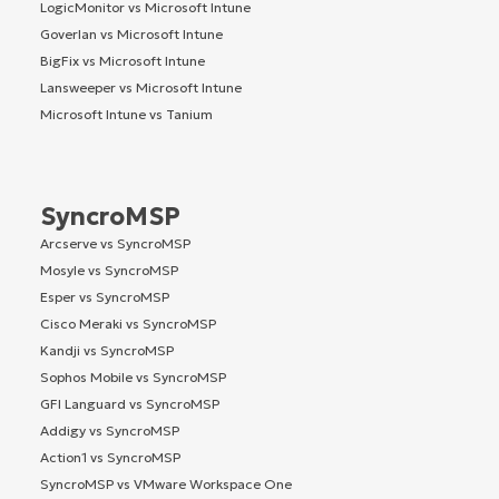
LogicMonitor vs Microsoft Intune
Goverlan vs Microsoft Intune
BigFix vs Microsoft Intune
Lansweeper vs Microsoft Intune
Microsoft Intune vs Tanium
SyncroMSP
Arcserve vs SyncroMSP
Mosyle vs SyncroMSP
Esper vs SyncroMSP
Cisco Meraki vs SyncroMSP
Kandji vs SyncroMSP
Sophos Mobile vs SyncroMSP
GFI Languard vs SyncroMSP
Addigy vs SyncroMSP
Action1 vs SyncroMSP
SyncroMSP vs VMware Workspace One