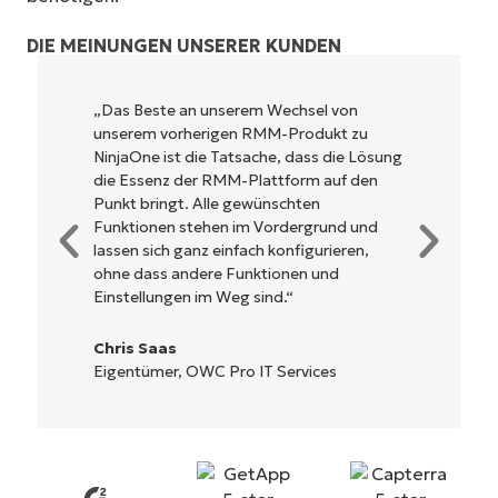
DIE MEINUNGEN UNSERER KUNDEN
NinjaOne ist unglaublich leicht zu bedienen
und kombiniert ein schnelles Interface mit
g
leistungsstarken Funktionen im Backend.
Es muss nicht erst kompliziert eingerichtet
werden und verzichtet auf eine komplexe
Steuerung. Alle Optionen und Tools sind
klar beschrieben, einfach zu verstehen und
die Benutzeroberfläche ist leicht zu
bedienen.
Ryan Reiffenberger
Reiffenberger.NET Technology Solutions
Starten Sie Ihre 14-tägige
Testversion
Keine Kreditkarte erforderlich, voller Zugriff auf