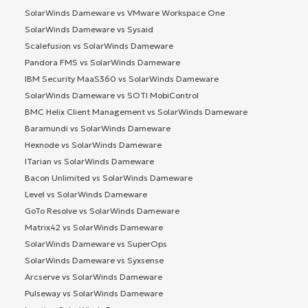
SolarWinds Dameware vs VMware Workspace One
SolarWinds Dameware vs Sysaid
Scalefusion vs SolarWinds Dameware
Pandora FMS vs SolarWinds Dameware
IBM Security MaaS360 vs SolarWinds Dameware
SolarWinds Dameware vs SOTI MobiControl
BMC Helix Client Management vs SolarWinds Dameware
Baramundi vs SolarWinds Dameware
Hexnode vs SolarWinds Dameware
ITarian vs SolarWinds Dameware
Bacon Unlimited vs SolarWinds Dameware
Level vs SolarWinds Dameware
GoTo Resolve vs SolarWinds Dameware
Matrix42 vs SolarWinds Dameware
SolarWinds Dameware vs SuperOps
SolarWinds Dameware vs Syxsense
Arcserve vs SolarWinds Dameware
Pulseway vs SolarWinds Dameware