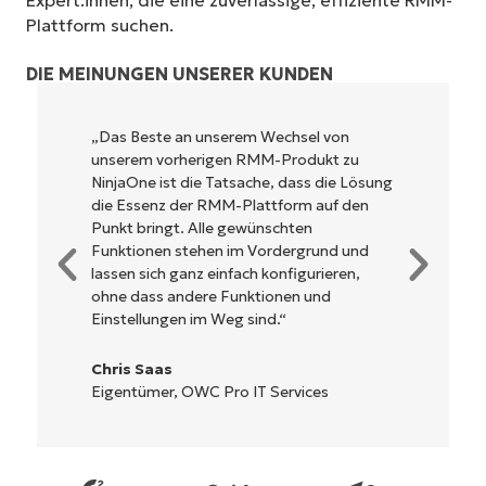
Expert:innen, die eine zuverlässige, effiziente RMM-
Plattform suchen.
DIE MEINUNGEN UNSERER KUNDEN
NinjaOne ist unglaublich leicht zu bedienen
und kombiniert ein schnelles Interface mit
g
leistungsstarken Funktionen im Backend.
Es muss nicht erst kompliziert eingerichtet
werden und verzichtet auf eine komplexe
Steuerung. Alle Optionen und Tools sind
klar beschrieben, einfach zu verstehen und
die Benutzeroberfläche ist leicht zu
bedienen.
Ryan Reiffenberger
Reiffenberger.NET Technology Solutions
Starten Sie Ihre 14-tägige
Testversion
Keine Kreditkarte erforderlich, voller Zugriff auf