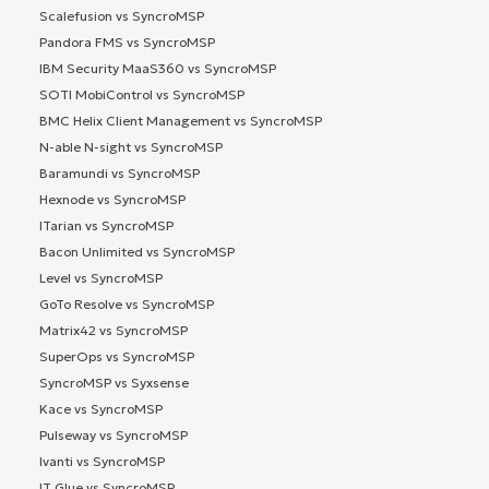
Scalefusion vs SyncroMSP
Pandora FMS vs SyncroMSP
IBM Security MaaS360 vs SyncroMSP
SOTI MobiControl vs SyncroMSP
BMC Helix Client Management vs SyncroMSP
N-able N-sight vs SyncroMSP
Baramundi vs SyncroMSP
Hexnode vs SyncroMSP
ITarian vs SyncroMSP
Bacon Unlimited vs SyncroMSP
Level vs SyncroMSP
GoTo Resolve vs SyncroMSP
Matrix42 vs SyncroMSP
SuperOps vs SyncroMSP
SyncroMSP vs Syxsense
Kace vs SyncroMSP
Pulseway vs SyncroMSP
Ivanti vs SyncroMSP
IT Glue vs SyncroMSP