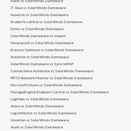
Ivanti vs SolarWinds Dameware
IT Glue vs SolarWinds Dameware
Naverisk vs SolarWinds Dameware
N-able N-central vs SolarWinds Dameware
Datto vs SolarWinds Dameware
SolarWinds Dameware vs Veeam
Panorama9 vs SolarWinds Dameware
Bravura Optitune vs SolarWinds Dameware
Automox vs SolarWinds Dameware
SolarWinds Dameware vs SyncroMSP
Connectwise Automate vs SolarWinds Dameware
PRTG Network Monitor vs SolarWinds Dameware
Microsoft Intune vs SolarWinds Dameware
ManageEngine Endpoint Central vs SolarWinds Dameware
LogMeIn vs SolarWinds Dameware
Atera vs SolarWinds Dameware
LogicMonitor vs SolarWinds Dameware
Goverlan vs SolarWinds Dameware
Auvik vs SolarWinds Dameware