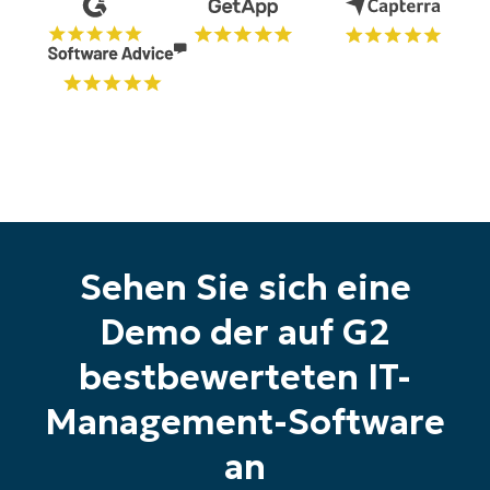
alle Funktionen
First
and
last
name*
Business
email*
Phone
number*
Land
Sehen Sie sich eine
Company
name*
Demo der auf G2
bestbewerteten IT-
Management-Software
an