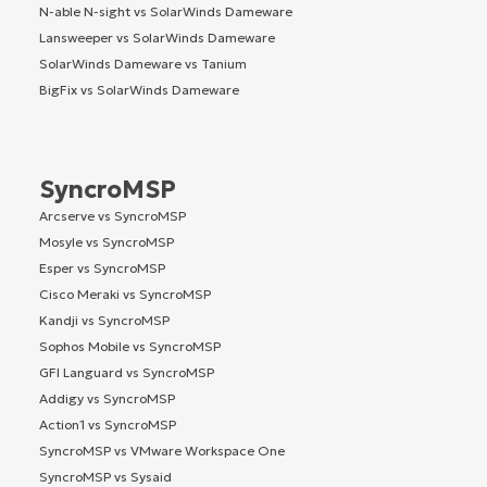
N-able N-sight vs SolarWinds Dameware
Lansweeper vs SolarWinds Dameware
SolarWinds Dameware vs Tanium
BigFix vs SolarWinds Dameware
SyncroMSP
Arcserve vs SyncroMSP
Mosyle vs SyncroMSP
Esper vs SyncroMSP
Cisco Meraki vs SyncroMSP
Kandji vs SyncroMSP
Sophos Mobile vs SyncroMSP
GFI Languard vs SyncroMSP
Addigy vs SyncroMSP
Action1 vs SyncroMSP
SyncroMSP vs VMware Workspace One
SyncroMSP vs Sysaid