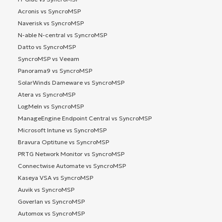
Acronis vs SyncroMSP
Naverisk vs SyncroMSP
N-able N-central vs SyncroMSP
Datto vs SyncroMSP
SyncroMSP vs Veeam
Panorama9 vs SyncroMSP
SolarWinds Dameware vs SyncroMSP
Atera vs SyncroMSP
LogMeIn vs SyncroMSP
ManageEngine Endpoint Central vs SyncroMSP
Microsoft Intune vs SyncroMSP
Bravura Optitune vs SyncroMSP
PRTG Network Monitor vs SyncroMSP
Connectwise Automate vs SyncroMSP
Kaseya VSA vs SyncroMSP
Auvik vs SyncroMSP
Goverlan vs SyncroMSP
Automox vs SyncroMSP