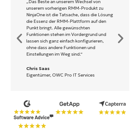
NinjaOne ist unglaublich leicht zu bedienen
und kombiniert ein schnelles Interface mit
sung
leistungsstarken Funktionen im Backend.
n
Es muss nicht erst kompliziert eingerichtet
werden und verzichtet auf eine komplexe
d
Steuerung. Alle Optionen und Tools sind
klar beschrieben, einfach zu verstehen und
die Benutzeroberfläche ist leicht zu
bedienen.
Ryan Reiffenberger
Reiffenberger.NET Technology Solutions
Starten Sie Ihre 14-tägige