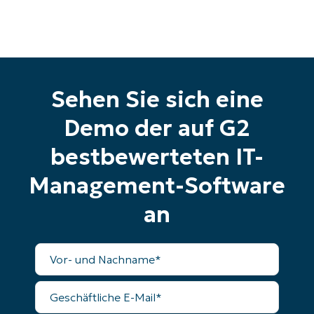
Testversion
Keine Kreditkarte erforderlich, voller Zugriff auf
alle Funktionen
First
and
last
name*
Sehen Sie sich eine
Business
email*
Demo der auf G2
Phone
number*
bestbewerteten IT-
Management-Software
Land
an
Company
name*
Vollständiger
Name
Geschäftliche
E-
Mail