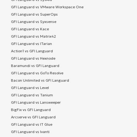
GFI Languard vs VMware Workspace One
GFI Languard vs SuperOps
GFI Languard vs Syxsense
GFI Languard vs Kace
GFI Languard vs Matrix42
GFI Languard vs ITarian
Action1 vs GFI Languard
GFI Languard vs Hexnode
Baramundi vs GFI Languard
GFI Languard vs GoTo Resolve
Bacon Unlimited vs GFI Languard
GFI Languard vs Level
GFI Languard vs Tanium
GFI Languard vs Lansweeper
BigFix vs GFI Languard
Arcserve vs GFI Languard
GFI Languard vs IT Glue
GFI Languard vs Ivanti