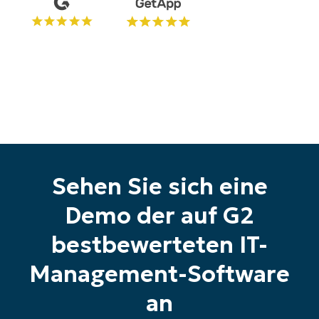
Starten Sie Ihre 14-tägige
Testversion
Keine Kreditkarte erforderlich, voller Zugriff auf
alle Funktionen
First
and
last
name*
Business
email*
Sehen Sie sich eine
Phone
number*
Demo der auf G2
Land
bestbewerteten IT-
Management-Software
Company
name*
an