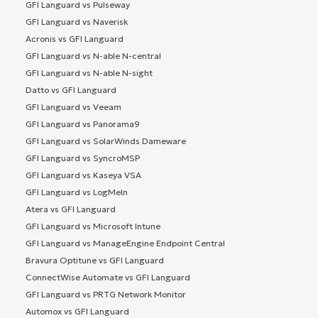
GFI Languard vs Pulseway
GFI Languard vs Naverisk
Acronis vs GFI Languard
GFI Languard vs N-able N-central
GFI Languard vs N-able N-sight
Datto vs GFI Languard
GFI Languard vs Veeam
GFI Languard vs Panorama9
GFI Languard vs SolarWinds Dameware
GFI Languard vs SyncroMSP
GFI Languard vs Kaseya VSA
GFI Languard vs LogMeIn
Atera vs GFI Languard
GFI Languard vs Microsoft Intune
GFI Languard vs ManageEngine Endpoint Central
Bravura Optitune vs GFI Languard
ConnectWise Automate vs GFI Languard
GFI Languard vs PRTG Network Monitor
Automox vs GFI Languard