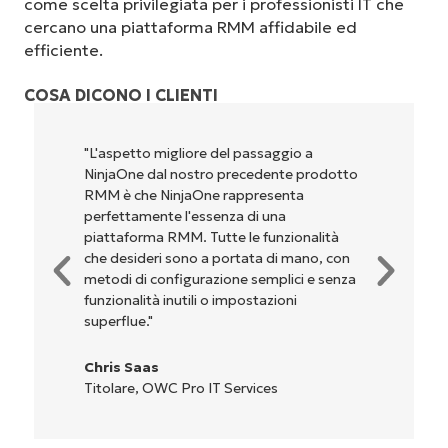
come scelta privilegiata per i professionisti IT che
cercano una piattaforma RMM affidabile ed
efficiente.
COSA DICONO I CLIENTI
"NinjaOne è incredibilmente facile da usare,
perché unisce un’interfaccia fluida a
potenti funzionalità di back-end. La
configurazione e la gestione
dell'interfaccia non sono affatto
complicate. Tutte le opzioni e gli strumenti
sono indicati chiaramente e sono intuitivi, e
l'interfaccia è davvero facile da usare."
Ryan Reiffenberger
Reiffenberger.NET Technology Solutions