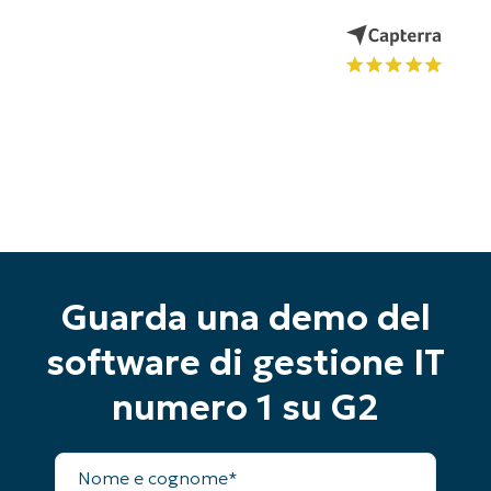
Guarda una demo del
software di gestione IT
numero 1 su G2
Inizia la tua prova di 14 giorni
Nessuna carta di credito richiesta, accesso
Nome
completo
completo a tutte le funzionalità