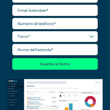
First
Email
and
Aziendale
last
name*
Business
Numero
email*
di
telefono
Paese
Phone
number*
Nome
Paese
dell'azienda
Company
name*