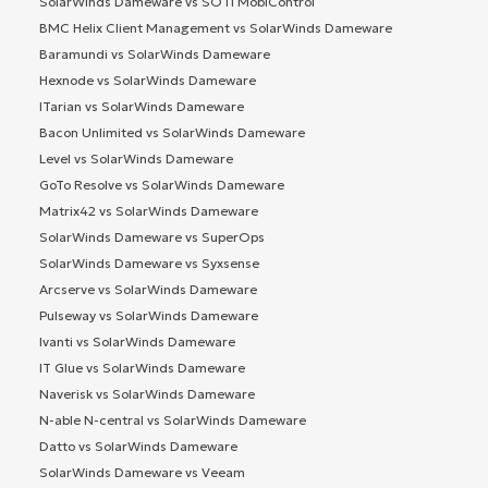
SolarWinds Dameware vs SOTI MobiControl
BMC Helix Client Management vs SolarWinds Dameware
Baramundi vs SolarWinds Dameware
Hexnode vs SolarWinds Dameware
ITarian vs SolarWinds Dameware
Bacon Unlimited vs SolarWinds Dameware
Level vs SolarWinds Dameware
GoTo Resolve vs SolarWinds Dameware
Matrix42 vs SolarWinds Dameware
SolarWinds Dameware vs SuperOps
SolarWinds Dameware vs Syxsense
Arcserve vs SolarWinds Dameware
Pulseway vs SolarWinds Dameware
Ivanti vs SolarWinds Dameware
IT Glue vs SolarWinds Dameware
Naverisk vs SolarWinds Dameware
N-able N-central vs SolarWinds Dameware
Datto vs SolarWinds Dameware
SolarWinds Dameware vs Veeam