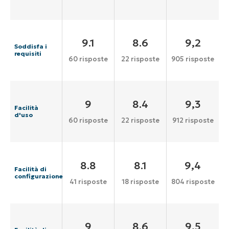
9.1
8.6
9,2
Soddisfa i
requisiti
60 risposte
22 risposte
905 risposte
9
8.4
9,3
Facilità
d'uso
60 risposte
22 risposte
912 risposte
8.8
8.1
9,4
Facilità di
configurazione
41 risposte
18 risposte
804 risposte
9
8.6
9,5