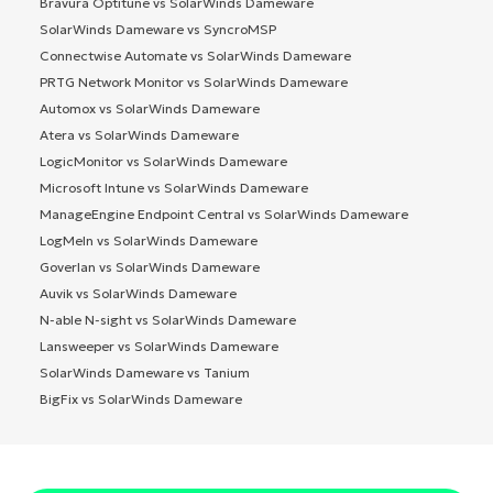
Bravura Optitune vs SolarWinds Dameware
SolarWinds Dameware vs SyncroMSP
Connectwise Automate vs SolarWinds Dameware
PRTG Network Monitor vs SolarWinds Dameware
Automox vs SolarWinds Dameware
Atera vs SolarWinds Dameware
LogicMonitor vs SolarWinds Dameware
Microsoft Intune vs SolarWinds Dameware
ManageEngine Endpoint Central vs SolarWinds Dameware
LogMeIn vs SolarWinds Dameware
Goverlan vs SolarWinds Dameware
Auvik vs SolarWinds Dameware
N-able N-sight vs SolarWinds Dameware
Lansweeper vs SolarWinds Dameware
SolarWinds Dameware vs Tanium
BigFix vs SolarWinds Dameware