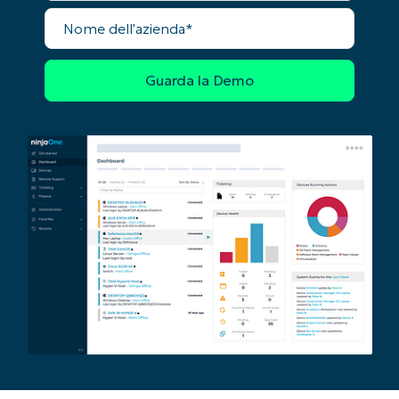
Nome
dell'azienda
Phone
number*
Paese
Company
name*