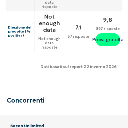
data
risposte
Not
9,8
enough
7.1
Direzione del
data
897 risposte
prodotto (%
positiva)
57 risposte
Not enough
Prova gratuita
data
risposte
Dati basati sul report G2 inverno 2026
Concorrenti
Bacon Unlimited