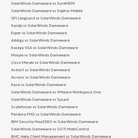
SolarWinds Dameware vs SureMDM
SolarWinds Dameware vs Sophos Mobile
GFI Languard vs SolarWinds Dameware
Kandji vs SolarWinds Dameware
Esper vs SolarWinds Dameware
Addigy vs SolarWinds Dameware
Kaseya VSA vs SolarWinds Dameware
Mosyle vs SolarWinds Dameware
Cisco Meraki vs SolarWinds Dameware
Action1 vs SolarWinds Dameware
Acronis vs SolarWinds Dameware
Kace vs SolarWinds Dameware
SolarWinds Dameware vs VMware Workspace One
SolarWinds Dameware vs Sysaid
Scalefusion vs SolarWinds Dameware
Pandora FMS vs SolarWinds Dameware
IBM Security MaaS360 vs SolarWinds Dameware
SolarWinds Dameware vs SOTI MobiControl
BMC Helix Client Management vs SolarWinds Dameware