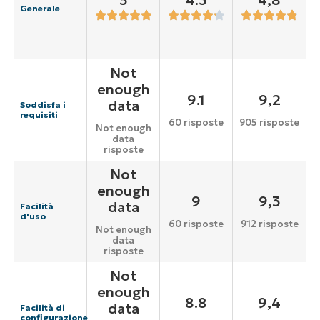
5
4.3
4,8
Generale
Not
enough
9.1
9,2
data
Soddisfa i
requisiti
60 risposte
905 risposte
Not enough
data
risposte
Not
enough
9
9,3
data
Facilità
d'uso
60 risposte
912 risposte
Not enough
data
risposte
Not
enough
8.8
9,4
data
Facilità di
configurazione