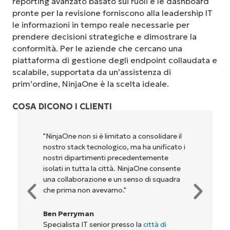
reporting avanzato basato sui ruoli e le dashboard
pronte per la revisione forniscono alla leadership IT
le informazioni in tempo reale necessarie per
prendere decisioni strategiche e dimostrare la
conformità. Per le aziende che cercano una
piattaforma di gestione degli endpoint collaudata e
scalabile, supportata da un’assistenza di
prim’ordine, NinjaOne è la scelta ideale.
COSA DICONO I CLIENTI
"NinjaOne permette alla nostra azienda, ai
proprietari e agli operatori con cui
lavoriamo, di essere più redditizi. È un
vantaggio per tutti."
Rory McCune
Direttore IT presso
Flash