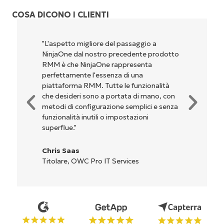
COSA DICONO I CLIENTI
"NinjaOne è incredibilmente facile da usare,
perché unisce un’interfaccia fluida a
potenti funzionalità di back-end. La
configurazione e la gestione
dell'interfaccia non sono affatto
complicate. Tutte le opzioni e gli strumenti
sono indicati chiaramente e sono intuitivi, e
l'interfaccia è davvero facile da usare."
Ryan Reiffenberger
Reiffenberger.NET Technology Solutions