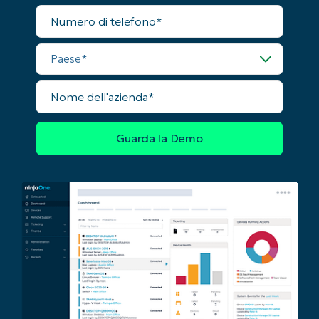
Numero
name*
Business
di
email*
telefono
Paese
Phone
number*
Nome
dell'azienda
Paese
Company
name*