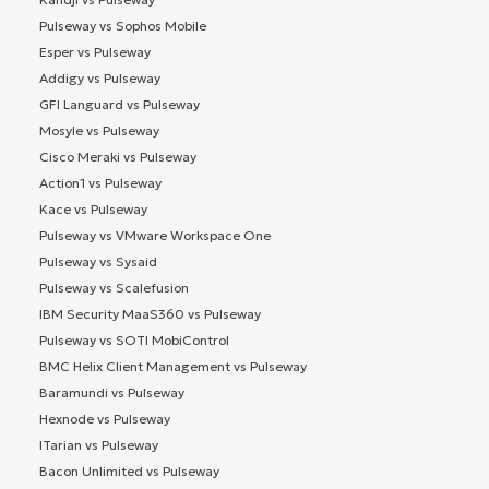
Pulseway vs Sophos Mobile
Esper vs Pulseway
Addigy vs Pulseway
GFI Languard vs Pulseway
Mosyle vs Pulseway
Cisco Meraki vs Pulseway
Action1 vs Pulseway
Kace vs Pulseway
Pulseway vs VMware Workspace One
Pulseway vs Sysaid
Pulseway vs Scalefusion
IBM Security MaaS360 vs Pulseway
Pulseway vs SOTI MobiControl
BMC Helix Client Management vs Pulseway
Baramundi vs Pulseway
Hexnode vs Pulseway
ITarian vs Pulseway
Bacon Unlimited vs Pulseway