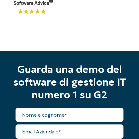
Guarda una demo del
software di gestione IT
numero 1 su G2
Inizia la tua prova di 14 giorni
Nome
completo
Nessuna carta di credito richiesta, accesso
completo a tutte le funzionalità
Email
First
Aziendale
and
last