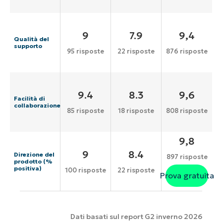
9
7.9
9,4
Qualità del
supporto
95 risposte
22 risposte
876 risposte
9.4
8.3
9,6
Facilità di
collaborazione
85 risposte
18 risposte
808 risposte
9,8
9
8.4
Direzione del
897 risposte
prodotto (%
positiva)
100 risposte
22 risposte
Prova gratuita
Dati basati sul report G2 inverno 2026