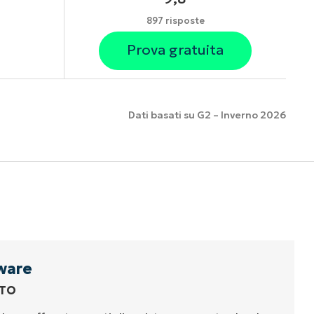
897 risposte
Prova gratuita
Dati basati su G2 – Inverno 2026
nzionalità
ware
TTO