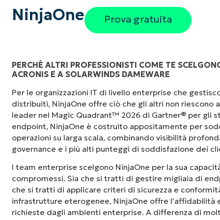
NinjaOne
Prova gratuita
PERCHÈ ALTRI PROFESSIONISTI COME TE SCELGONO
ACRONIS E A SOLARWINDS DAMEWARE
"Prima avevo bisogno di 10-15 strumenti dive
Per le organizzazioni IT di livello enterprise che gesti
NinjaOne fa nella sua interfaccia centralizza
distribuiti, NinjaOne offre ciò che gli altri non riescono
le nostre giornate lavorative."
leader nel Magic Quadrant™ 2026 di Gartner® per gli st
endpoint, NinjaOne è costruito appositamente per sodd
Ernie Turner
operazioni su larga scala, combinando visibilità profonda,
Direttore IT di
Vetcor
governance e i più alti punteggi di soddisfazione dei cli
I team enterprise scelgono NinjaOne per la sua capacità
compromessi. Sia che si tratti di gestire migliaia di endp
che si tratti di applicare criteri di sicurezza e conformi
infrastrutture eterogenee, NinjaOne offre l’affidabilità
richieste dagli ambienti enterprise. A differenza di mol