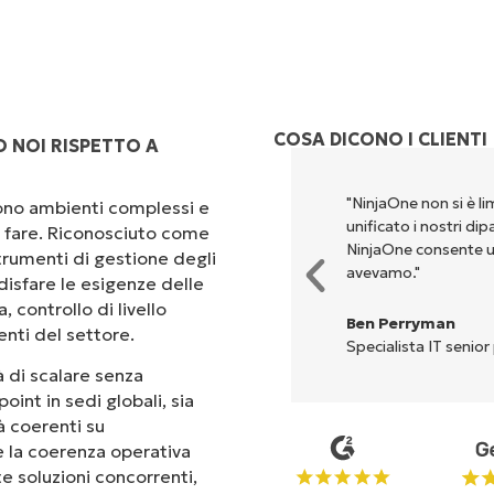
COSA DICONO I CLIENTI
 NOI RISPETTO A
rsi per eseguire ciò che
"NinjaOne non si è li
scono ambienti complessi e
ta. NinjaOne semplifica davvero
unificato i nostri di
 a fare. Riconosciuto come
NinjaOne consente u
rumenti di gestione degli
avevamo."
isfare le esigenze delle
 controllo di livello
Ben Perryman
enti del settore.
Specialista IT senior
 di scalare senza
oint in sedi globali, sia
tà coerenti su
 e la coerenza operativa
te soluzioni concorrenti,