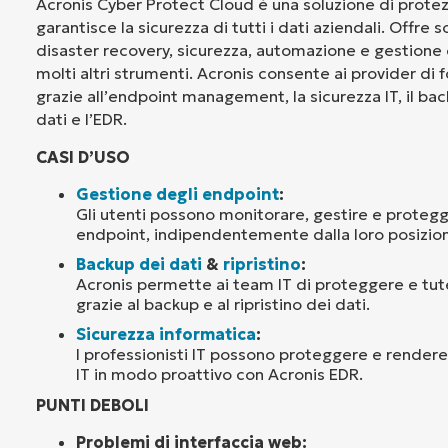
Acronis Cyber Protect Cloud è una soluzione di prote
garantisce la sicurezza di tutti i dati aziendali. Offre s
disaster recovery, sicurezza, automazione e gestione 
molti altri strumenti. Acronis consente ai provider di fo
grazie all’endpoint management, la sicurezza IT, il back
dati e l’EDR.
CASI D’USO
Gestione degli endpoint
:
Gli utenti possono monitorare, gestire e protegge
endpoint, indipendentemente dalla loro posizio
Backup dei dati
&
ripristino
:
Acronis permette ai team IT di proteggere e tutela
grazie al backup e al ripristino dei dati.
Sicurezza informatica
:
I professionisti IT possono proteggere e rendere 
IT in modo proattivo con Acronis EDR.
PUNTI DEBOLI
Problemi di interfaccia web: