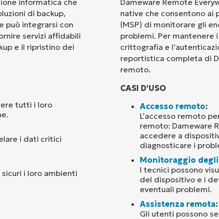
zione informatica che
Dameware Remote Everywhe
oluzioni di backup,
native che consentono ai pro
Paese
e può integrarsi con
(MSP) di monitorare gli en
rnire servizi affidabili
problemi. Per mantenere i d
up e il ripristino dei
crittografia e l’autenticazi
Company
name*
reportistica completa di 
remoto.
CASI D’USO
re tutti i loro
Accesso remoto
:
ne.
L’accesso remoto per
remoto: Dameware Re
accedere a dispositivi
re i dati critici
diagnosticare i probl
Monitoraggio degli
I tecnici possono visu
sicuri i loro ambienti
del dispositivo e i d
eventuali problemi.
Assistenza remota
:
Gli utenti possono se