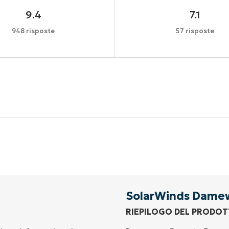
9.4
7.1
948 risposte
57 risposte
Inizia la tua prova di 14 giorni
arta di credito richiesta, accesso completo a tutte le fu
First
and
last
name*
Business
email*
SolarWinds Dame
RIEPILOGO DEL PRODO
Phone
number*