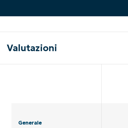
CONTATTO COMMERCIALE
G
CONTATTO COMMERCIALE
G
CONTATTO COMMERCIALE
CONTATTO COMMERCIALE
GUARDA
G
PIATTAFORMA
Valutazioni
Generale