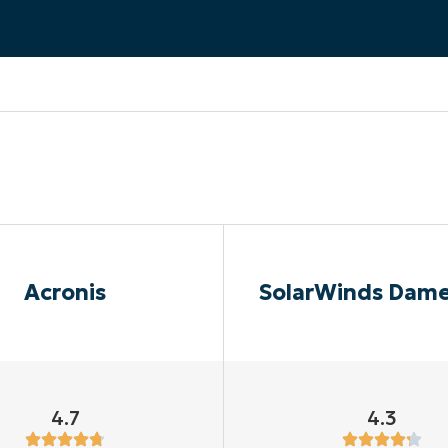
UARDA UNA DEMO
UARDA UNA DEMO
 UNA DEMO
UARDA UNA DEMO
ROADMAP DEI PRODOTTI
Acronis
SolarWinds Dam
4.7
4.3