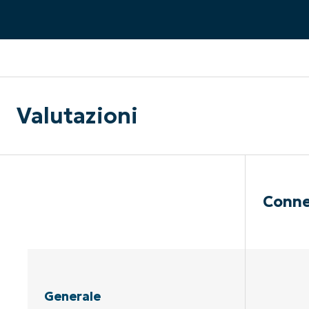
CONTATTO COMMERCIALE
G
CONTATTO COMMERCIALE
G
CONTATTO COMMERCIALE
CONTATTO COMMERCIALE
GUARDA
G
PIATTAFORMA
Valutazioni
Conne
Generale