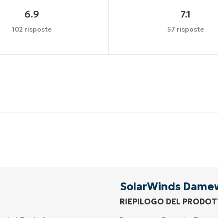
6.9
7.1
102 risposte
57 risposte
Inizia la tua prova di 14 giorni
arta di credito richiesta, accesso completo a tutte le fu
First
and
last
name*
Business
email*
SolarWinds Dame
RIEPILOGO DEL PRODO
Phone
number*