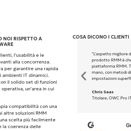
COSA DICONO I CLIENTI
 NOI RISPETTO A
EWARE
perché unisce un’interfaccia
"L'aspetto migliore 
enti, l’usabilità e le
 configurazione e la gestione
prodotto RMM è che 
vanti alla concorrenza.
Tutte le opzioni e gli strumenti
piattaforma RMM. Tut
ra per garantire una rapida
'interfaccia è davvero facile da
mano, con metodi di c
i ambienti IT dinamici.
impostazioni superfl
on il solido set di funzioni
operativa, un’area in cui
Chris Saas
Titolare, OWC Pro IT
ampia compatibilità con una
ui altre soluzioni RMM
una scelta più facilmente
 e la coerenza delle