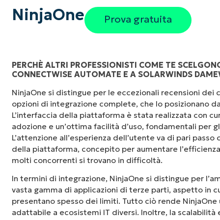
NinjaOne
Prova gratuita
PERCHÈ ALTRI PROFESSIONISTI COME TE SCELGONO
CONNECTWISE AUTOMATE E A SOLARWINDS DAM
"NinjaOne è incredibilmente facile da usare, 
NinjaOne si distingue per le eccezionali recensioni dei cli
fluida a potenti funzionalità di back-end. La
opzioni di integrazione complete, che lo posizionano da
dell'interfaccia non sono affatto complicate. 
L’interfaccia della piattaforma è stata realizzata con cu
sono indicati chiaramente e sono intuitivi, e l
adozione e un’ottima facilità d’uso, fondamentali per gl
usare."
L’attenzione all’esperienza dell’utente va di pari passo c
della piattaforma, concepito per aumentare l’efficienza 
Ryan Reiffenberger
molti concorrenti si trovano in difficoltà.
Reiffenberger.NET Technology Solutions
In termini di integrazione, NinjaOne si distingue per l’
vasta gamma di applicazioni di terze parti, aspetto in c
presentano spesso dei limiti. Tutto ciò rende NinjaOne 
adattabile a ecosistemi IT diversi. Inoltre, la scalabilità