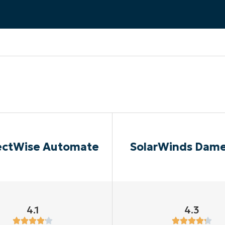
UARDA UNA DEMO
UARDA UNA DEMO
 UNA DEMO
UARDA UNA DEMO
ROADMAP DEI PRODOTTI
ctWise Automate
SolarWinds Dam
4.1
4.3