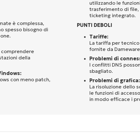
utilizzando le funzio
trasferimento di file
ticketing integrato.
omate è complessa,
PUNTI DEBOLI
no spesso bisogno di
ione.
Tariffe:
La tariffa per tecnico
fornite da Dameware
er comprendere
stazioni della
Problemi di connes
I conflitti DNS posson
sbagliato.
Windows:
indows con meno patch,
Problemi di grafica:
La risoluzione dello 
le funzioni di accesso
in modo efficace i pr