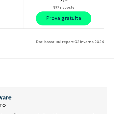
897 risposte
Prova gratuita
Dati basati sul report G2 inverno 2026
nzionalità
ware
TTO