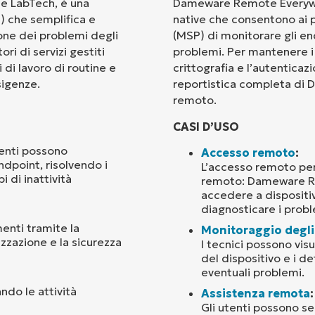
 LabTech, è una
Dameware Remote Everywhe
 che semplifica e
native che consentono ai pro
Paese
ione dei problemi degli
(MSP) di monitorare gli en
ri di servizi gestiti
problemi. Per mantenere i d
 di lavoro di routine e
crittografia e l’autenticazi
Company
name*
sigenze.
reportistica completa di 
remoto.
CASI D’USO
tenti possono
Accesso remoto
:
ndpoint, risolvendo i
L’accesso remoto per
 di inattività
remoto: Dameware Re
accedere a dispositivi
diagnosticare i probl
menti tramite la
Monitoraggio degli
izzazione e la sicurezza
I tecnici possono visu
del dispositivo e i d
eventuali problemi.
ando le attività
Assistenza remota
:
Gli utenti possono se