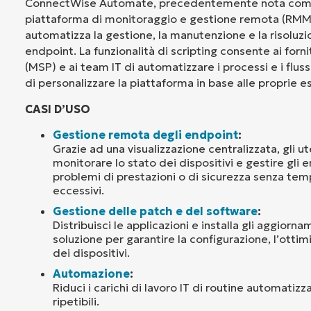
ConnectWise Automate, precedentemente nota come
piattaforma di monitoraggio e gestione remota (RMM)
automatizza la gestione, la manutenzione e la risoluz
endpoint. La funzionalità di scripting consente ai fornito
(MSP) e ai team IT di automatizzare i processi e i flussi
di personalizzare la piattaforma in base alle proprie e
CASI D’USO
Gestione remota degli endpoint
:
Grazie ad una visualizzazione centralizzata, gli u
monitorare lo stato dei dispositivi e gestire gli e
problemi di prestazioni o di sicurezza senza tempi
eccessivi.
Gestione delle patch e del software
:
Distribuisci le applicazioni e installa gli aggiorna
soluzione per garantire la configurazione, l’ottim
dei dispositivi.
Automazione
:
Riduci i carichi di lavoro IT di routine automatizz
ripetibili.