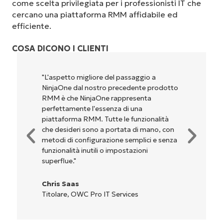
come scelta privilegiata per i professionisti IT che
cercano una piattaforma RMM affidabile ed
efficiente.
COSA DICONO I CLIENTI
o migliore del passaggio a
"NinjaOne è incred
 dal nostro precedente prodotto
perché unisce un’in
e NinjaOne rappresenta
potenti funzionali
ente l'essenza di una
configurazione e l
ma RMM. Tutte le funzionalità
dell'interfaccia n
eri sono a portata di mano, con
complicate. Tutte 
 configurazione semplici e senza
sono indicati chiar
ità inutili o impostazioni
l'interfaccia è dav
."
Ryan Reiffenber
as
Reiffenberger.NE
 OWC Pro IT Services