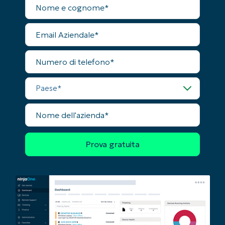
completo
First
and
last
Email
name*
Aziendale
Business
email*
Numero
di
telefono
Phone
number*
Paese
Paese
Nome
dell'azienda
Company
name*