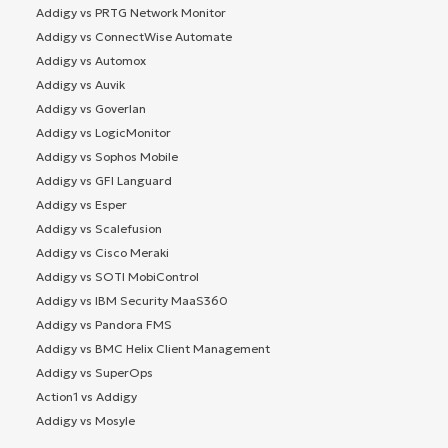
Addigy vs PRTG Network Monitor
Addigy vs ConnectWise Automate
Addigy vs Automox
Addigy vs Auvik
Addigy vs Goverlan
Addigy vs LogicMonitor
Addigy vs Sophos Mobile
Addigy vs GFI Languard
Addigy vs Esper
Addigy vs Scalefusion
Addigy vs Cisco Meraki
Addigy vs SOTI MobiControl
Addigy vs IBM Security MaaS360
Addigy vs Pandora FMS
Addigy vs BMC Helix Client Management
Addigy vs SuperOps
Action1 vs Addigy
Addigy vs Mosyle