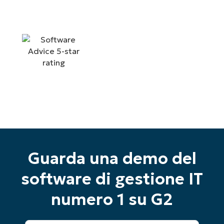
Guarda una demo del
software di gestione IT
numero 1 su G2
Inizia la tua prova di 14 giorni
Nessuna carta di credito richiesta, accesso
completo a tutte le funzionalità
Nome