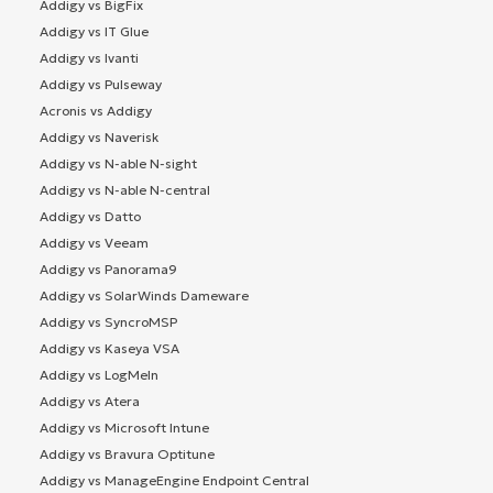
Addigy vs BigFix
Addigy vs IT Glue
Addigy vs Ivanti
Addigy vs Pulseway
Acronis vs Addigy
Addigy vs Naverisk
Addigy vs N-able N-sight
Addigy vs N-able N-central
Addigy vs Datto
Addigy vs Veeam
Addigy vs Panorama9
Addigy vs SolarWinds Dameware
Addigy vs SyncroMSP
Addigy vs Kaseya VSA
Addigy vs LogMeIn
Addigy vs Atera
Addigy vs Microsoft Intune
Addigy vs Bravura Optitune
Addigy vs ManageEngine Endpoint Central