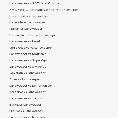
Lansweeper vs SOTI MobiControl
BMC Helix Client Management vs Lansweeper
Baramundi vs Lansweeper
Hexnode vs Lansweeper
ITarian vs Lansweeper
Bacon Unlimited vs Lansweeper
Lansweeper vs Level
GoTo Resolve vs Lansweeper
Lansweeper vs Matrix42
Lansweeper vs SuperOps
Lansweeper vs Syxsense
Goverlan vs Lansweeper
Auvik vs Lansweeper
Lansweeper vs LogicMonitor
Arcserve vs Lansweeper
Lansweeper vs Tanium
BigFix vs Lansweeper
IT Glue vs Lansweeper
Lansweeper vs Naverisk