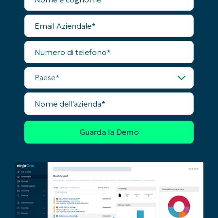
First
and
Email
last
Aziendale
name*
Business
email*
Numero
di
telefono
Phone
Paese
number*
Paese
Nome
dell'azienda
Company
name*