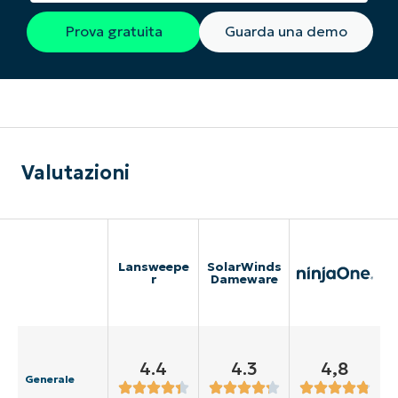
Prova gratuita
Guarda una demo
Valutazioni
Lansweepe
SolarWinds
r
Dameware
4.4
4.3
4,8
Generale