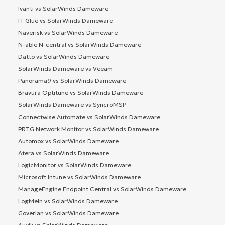
Ivanti vs SolarWinds Dameware
IT Glue vs SolarWinds Dameware
Naverisk vs SolarWinds Dameware
N-able N-central vs SolarWinds Dameware
Datto vs SolarWinds Dameware
SolarWinds Dameware vs Veeam
Panorama9 vs SolarWinds Dameware
Bravura Optitune vs SolarWinds Dameware
SolarWinds Dameware vs SyncroMSP
Connectwise Automate vs SolarWinds Dameware
PRTG Network Monitor vs SolarWinds Dameware
Automox vs SolarWinds Dameware
Atera vs SolarWinds Dameware
LogicMonitor vs SolarWinds Dameware
Microsoft Intune vs SolarWinds Dameware
ManageEngine Endpoint Central vs SolarWinds Dameware
LogMeIn vs SolarWinds Dameware
Goverlan vs SolarWinds Dameware