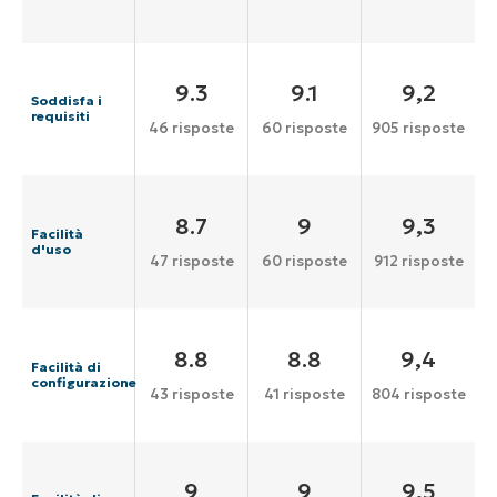
9.3
9.1
9,2
Soddisfa i
requisiti
46 risposte
60 risposte
905 risposte
8.7
9
9,3
Facilità
d'uso
47 risposte
60 risposte
912 risposte
8.8
8.8
9,4
Facilità di
configurazione
43 risposte
41 risposte
804 risposte
9
9
9,5