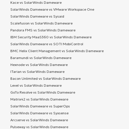
Kace vs SolarWinds Dameware
SolarWinds Dameware vs VMware Workspace One
SolarWinds Dameware vs Sysaid
Scalefusion vs SolarWinds Dameware
Pandora FMS vs SolarWinds Dameware
IBM Security MaaS360 vs SolarWinds Dameware
SolarWinds Dameware vs SOTI MobiControl
BMC Helix Client Management vs SolarWinds Dameware
Baramundi vs SolarWinds Dameware
Hexnode vs SolarWinds Dameware
ITarian vs SolarWinds Dameware
Bacon Unlimited vs SolarWinds Dameware
Level vs SolarWinds Dameware
GoTo Resolve vs SolarWinds Dameware
Matrix42 vs SolarWinds Dameware
SolarWinds Dameware vs SuperOps
SolarWinds Dameware vs Syxsense
Arcserve vs SolarWinds Dameware
Pulseway vs SolarWinds Dameware