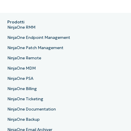
Prodotti
NinjaOne RMM
NinjaOne Endpoint Management
NinjaOne Patch Management
NinjaOne Remote
NinjaOne MDM
NinjaOne PSA
NinjaOne Billing
NinjaOne Ticketing
NinjaOne Documentation
NinjaOne Backup
NinjaOne Email Archiver