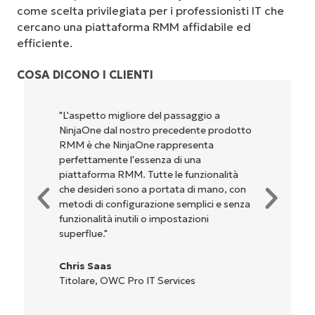
come scelta privilegiata per i professionisti IT che
cercano una piattaforma RMM affidabile ed
efficiente.
COSA DICONO I CLIENTI
"NinjaOne è incredibilmente facile da usare,
perché unisce un’interfaccia fluida a
potenti funzionalità di back-end. La
configurazione e la gestione
dell'interfaccia non sono affatto
complicate. Tutte le opzioni e gli strumenti
sono indicati chiaramente e sono intuitivi, e
l'interfaccia è davvero facile da usare."
Ryan Reiffenberger
Reiffenberger.NET Technology Solutions