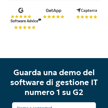
Guarda una demo del
software di gestione IT
numero 1 su G2
Inizia la tua prova di 14 giorni
Nessuna carta di credito richiesta, accesso
Nome
completo a tutte le funzionalità
completo