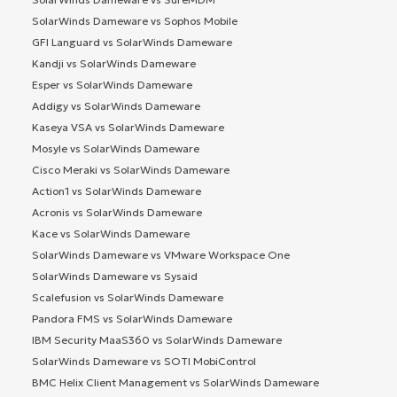
SolarWinds Dameware vs Sophos Mobile
GFI Languard vs SolarWinds Dameware
Kandji vs SolarWinds Dameware
Esper vs SolarWinds Dameware
Addigy vs SolarWinds Dameware
Kaseya VSA vs SolarWinds Dameware
Mosyle vs SolarWinds Dameware
Cisco Meraki vs SolarWinds Dameware
Action1 vs SolarWinds Dameware
Acronis vs SolarWinds Dameware
Kace vs SolarWinds Dameware
SolarWinds Dameware vs VMware Workspace One
SolarWinds Dameware vs Sysaid
Scalefusion vs SolarWinds Dameware
Pandora FMS vs SolarWinds Dameware
IBM Security MaaS360 vs SolarWinds Dameware
SolarWinds Dameware vs SOTI MobiControl
BMC Helix Client Management vs SolarWinds Dameware