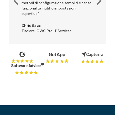
za
sono indicati chiaramente e sono intuitivi, e
l'interfaccia è davvero facile da usare."
Ryan Reiffenberger
Reiffenberger.NET Technology Solutions
Inizia la tua prova di 14 giorni
Nessuna carta di credito richiesta, accesso
completo a tutte le funzionalità
First
and
last
name*
Business
email*