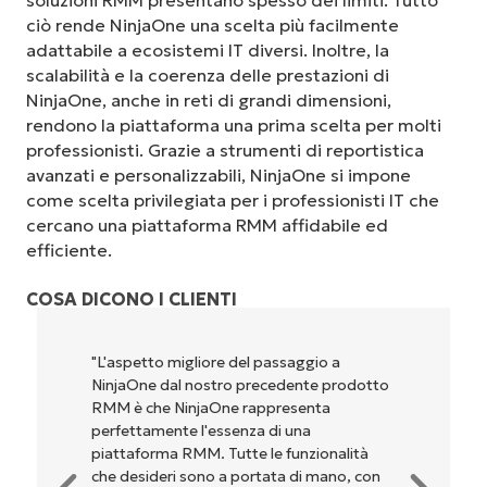
soluzioni RMM presentano spesso dei limiti. Tutto
ciò rende NinjaOne una scelta più facilmente
adattabile a ecosistemi IT diversi. Inoltre, la
scalabilità e la coerenza delle prestazioni di
NinjaOne, anche in reti di grandi dimensioni,
rendono la piattaforma una prima scelta per molti
professionisti. Grazie a strumenti di reportistica
avanzati e personalizzabili, NinjaOne si impone
come scelta privilegiata per i professionisti IT che
cercano una piattaforma RMM affidabile ed
efficiente.
COSA DICONO I CLIENTI
"NinjaOne è incredibilmente facile da usare,
to
perché unisce un’interfaccia fluida a
potenti funzionalità di back-end. La
configurazione e la gestione
dell'interfaccia non sono affatto
n
complicate. Tutte le opzioni e gli strumenti