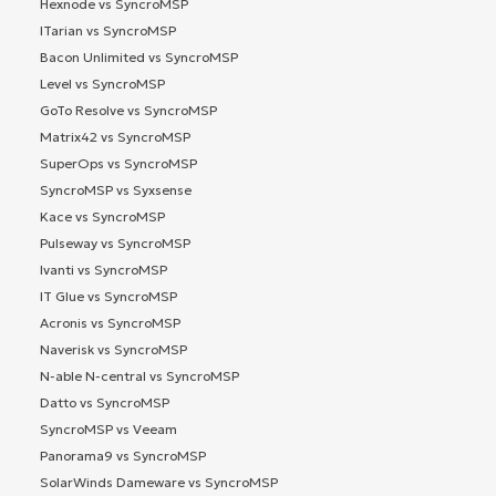
Hexnode vs SyncroMSP
ITarian vs SyncroMSP
Bacon Unlimited vs SyncroMSP
Level vs SyncroMSP
GoTo Resolve vs SyncroMSP
Matrix42 vs SyncroMSP
SuperOps vs SyncroMSP
SyncroMSP vs Syxsense
Kace vs SyncroMSP
Pulseway vs SyncroMSP
Ivanti vs SyncroMSP
IT Glue vs SyncroMSP
Acronis vs SyncroMSP
Naverisk vs SyncroMSP
N-able N-central vs SyncroMSP
Datto vs SyncroMSP
SyncroMSP vs Veeam
Panorama9 vs SyncroMSP
SolarWinds Dameware vs SyncroMSP