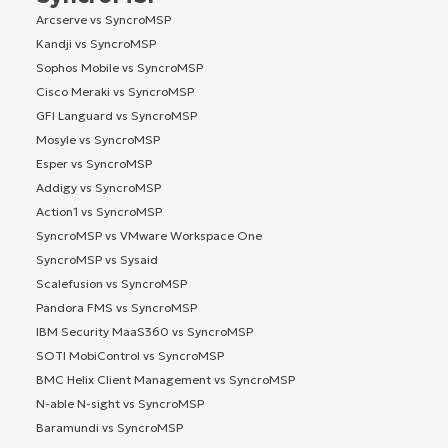
Arcserve vs SyncroMSP
Kandji vs SyncroMSP
Sophos Mobile vs SyncroMSP
Cisco Meraki vs SyncroMSP
GFI Languard vs SyncroMSP
Mosyle vs SyncroMSP
Esper vs SyncroMSP
Addigy vs SyncroMSP
Action1 vs SyncroMSP
SyncroMSP vs VMware Workspace One
SyncroMSP vs Sysaid
Scalefusion vs SyncroMSP
Pandora FMS vs SyncroMSP
IBM Security MaaS360 vs SyncroMSP
SOTI MobiControl vs SyncroMSP
BMC Helix Client Management vs SyncroMSP
N-able N-sight vs SyncroMSP
Baramundi vs SyncroMSP