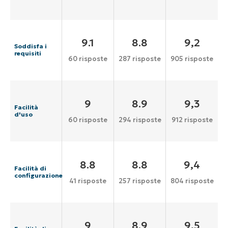
9.1
8.8
9,2
Soddisfa i
requisiti
60 risposte
287 risposte
905 risposte
9
8.9
9,3
Facilità
d'uso
60 risposte
294 risposte
912 risposte
8.8
8.8
9,4
Facilità di
configurazione
41 risposte
257 risposte
804 risposte
9
8.9
9,5