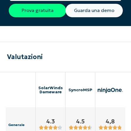
Prova gratuita
Guarda una demo
Valutazioni
SolarWinds
SyncroMSP
Dameware
4.3
4.5
4,8
Generale