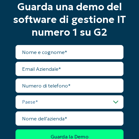
Guarda una demo del
Phone
number*
software di gestione IT
Paese
numero 1 su G2
Company
Nome
name*
completo
Email
Aziendale
Numero
di
telefono
Paese
Nome
dell'azienda