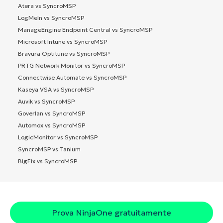
Atera vs SyncroMSP
LogMeIn vs SyncroMSP
ManageEngine Endpoint Central vs SyncroMSP
Microsoft Intune vs SyncroMSP
Bravura Optitune vs SyncroMSP
PRTG Network Monitor vs SyncroMSP
Connectwise Automate vs SyncroMSP
Kaseya VSA vs SyncroMSP
Auvik vs SyncroMSP
Goverlan vs SyncroMSP
Automox vs SyncroMSP
LogicMonitor vs SyncroMSP
SyncroMSP vs Tanium
BigFix vs SyncroMSP
Prova NinjaOne gratuitamente