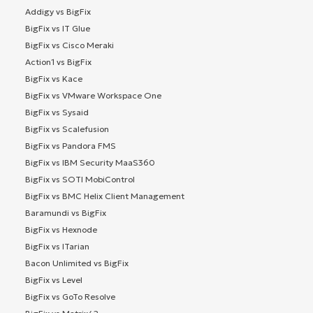
Addigy vs BigFix
BigFix vs IT Glue
BigFix vs Cisco Meraki
Action1 vs BigFix
BigFix vs Kace
BigFix vs VMware Workspace One
BigFix vs Sysaid
BigFix vs Scalefusion
BigFix vs Pandora FMS
BigFix vs IBM Security MaaS360
BigFix vs SOTI MobiControl
BigFix vs BMC Helix Client Management
Baramundi vs BigFix
BigFix vs Hexnode
BigFix vs ITarian
Bacon Unlimited vs BigFix
BigFix vs Level
BigFix vs GoTo Resolve