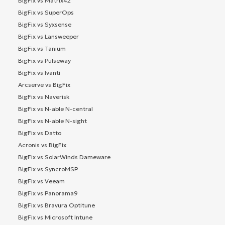
BigFix vs Matrix42
BigFix vs SuperOps
BigFix vs Syxsense
BigFix vs Lansweeper
BigFix vs Tanium
BigFix vs Pulseway
BigFix vs Ivanti
Arcserve vs BigFix
BigFix vs Naverisk
BigFix vs N-able N-central
BigFix vs N-able N-sight
BigFix vs Datto
Acronis vs BigFix
BigFix vs SolarWinds Dameware
BigFix vs SyncroMSP
BigFix vs Veeam
BigFix vs Panorama9
BigFix vs Bravura Optitune
BigFix vs Microsoft Intune