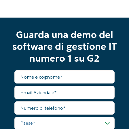
Guarda una demo del
software di gestione IT
numero 1 su G2
Nome
completo
Email
Inizia la tua prova di 14 giorni
Aziendale
Nessuna carta di credito richiesta, accesso
completo a tutte le funzionalità
Numero
di
First
telefono
and
last
Paese
name*
Business