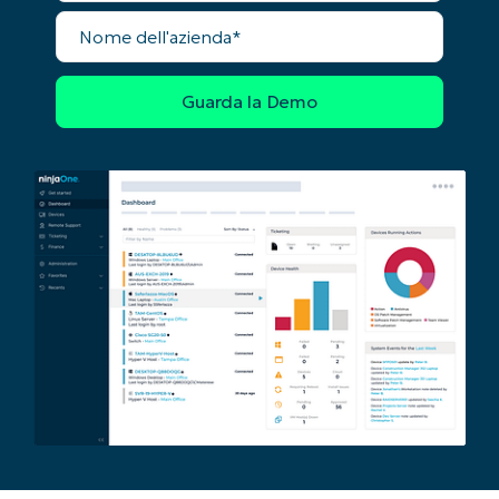
email*
Nome
dell'azienda
Phone
number*
Paese
Company
name*