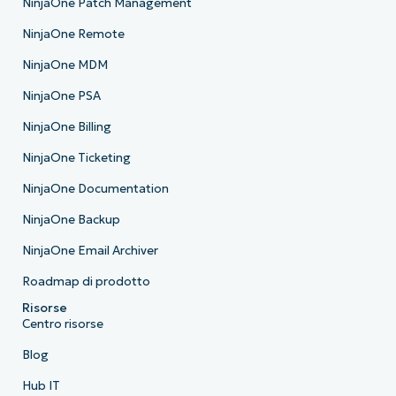
NinjaOne Patch Management
NinjaOne Remote
NinjaOne MDM
NinjaOne PSA
NinjaOne Billing
NinjaOne Ticketing
NinjaOne Documentation
NinjaOne Backup
NinjaOne Email Archiver
Roadmap di prodotto
Risorse
Centro risorse
Blog
Hub IT