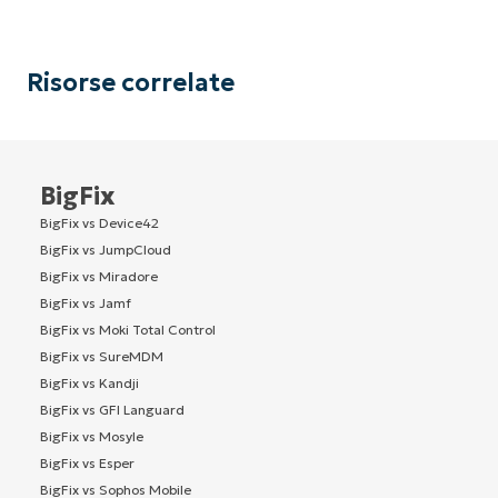
Risorse correlate
BigFix
BigFix vs Device42
BigFix vs JumpCloud
BigFix vs Miradore
BigFix vs Jamf
BigFix vs Moki Total Control
BigFix vs SureMDM
BigFix vs Kandji
BigFix vs GFI Languard
BigFix vs Mosyle
BigFix vs Esper
BigFix vs Sophos Mobile