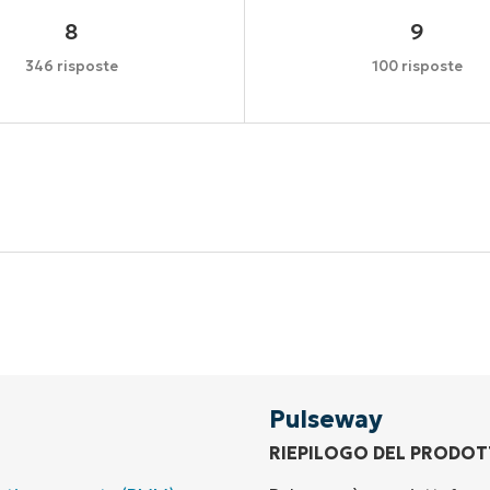
8
9
346 risposte
100 risposte
Inizia la tua prova di 14 giorni
arta di credito richiesta, accesso completo a tutte le fu
First
and
last
name*
Business
email*
Pulseway
RIEPILOGO DEL PRODO
Phone
number*