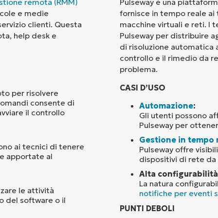
estione remota (RMM)
Pulseway è una piattafor
ccole e medie
fornisce in tempo reale ai 
Paese
ervizio clienti. Questa
macchine virtuali e reti. I
ota, help desk e
Pulseway per distribuire ag
di risoluzione automatica a 
Company
name*
controllo e il rimedio da r
problema.
CASI D’USO
to per risolvere
 comandi consente di
Automazione
:
vviare il controllo
Gli utenti possono aff
Pulseway per ottenere
Gestione in tempo 
no ai tecnici di tenere
Pulseway offre visibil
he apportate al
dispositivi di rete da
Alta configurabilità
La natura configurabi
are le attività
notifiche per eventi 
o del software o il
PUNTI DEBOLI