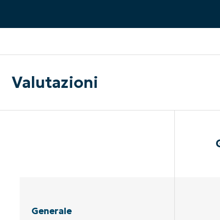
CONTATTO COMMERCIALE
G
CONTATTO COMMERCIALE
G
CONTATTO COMMERCIALE
CONTATTO COMMERCIALE
GUARDA
G
PIATTAFORMA
Valutazioni
Generale