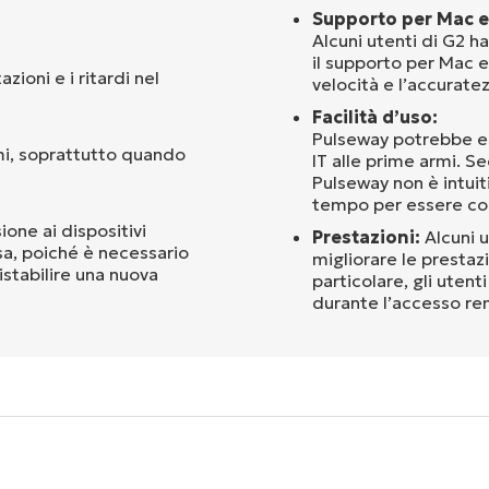
Supporto per Mac e
Alcuni utenti di G2 
il supporto per Mac e
zioni e i ritardi nel
velocità e l’accuratezz
Facilità d’uso:
Pulseway potrebbe ess
mi, soprattutto quando
IT alle prime armi. Se
Pulseway non è intuit
tempo per essere c
ione ai dispositivi
Prestazioni:
Alcuni 
osa, poiché è necessario
migliorare le prestaz
istabilire una nuova
particolare, gli uten
durante l’accesso re