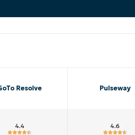
UARDA UNA DEMO
UARDA UNA DEMO
 UNA DEMO
UARDA UNA DEMO
ROADMAP DEI PRODOTTI
GoTo Resolve
Pulseway
4.4
4.6