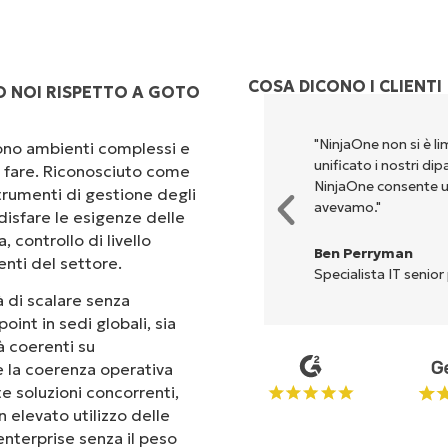
COSA DICONO I CLIENTI
O NOI RISPETTO A GOTO
rsi per eseguire ciò che
"NinjaOne non si è li
scono ambienti complessi e
ta. NinjaOne semplifica davvero
unificato i nostri di
 a fare. Riconosciuto come
NinjaOne consente u
rumenti di gestione degli
avevamo."
isfare le esigenze delle
 controllo di livello
Ben Perryman
enti del settore.
Specialista IT senior
 di scalare senza
oint in sedi globali, sia
tà coerenti su
 e la coerenza operativa
te soluzioni concorrenti,
 elevato utilizzo delle
 enterprise senza il peso