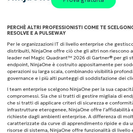
PERCHÈ ALTRI PROFESSIONISTI COME TE SCELGON
RESOLVE E A PULSEWAY
"Prima avevo bisogno di 10-15 strumenti dive
Per le organizzazioni IT di livello enterprise che gesti
NinjaOne fa nella sua interfaccia centralizza
distribuiti, NinjaOne offre ciò che gli altri non riescono
le nostre giornate lavorative."
leader nel Magic Quadrant™ 2026 di Gartner® per gli st
endpoint, NinjaOne è costruito appositamente per sodd
Ernie Turner
operazioni su larga scala, combinando visibilità profonda,
Direttore IT di
Vetcor
governance e i più alti punteggi di soddisfazione dei cli
I team enterprise scelgono NinjaOne per la sua capacità
compromessi. Sia che si tratti di gestire migliaia di endp
che si tratti di applicare criteri di sicurezza e conformi
infrastrutture eterogenee, NinjaOne offre l’affidabilità
richieste dagli ambienti enterprise. A differenza di mol
caratterizzate da curve di apprendimento ripide e da un
risorse di sistema, NinjaOne offre funzionalità di livello