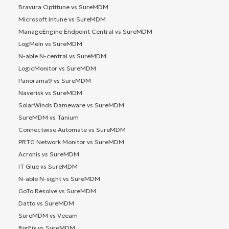
Bravura Optitune vs SureMDM
Microsoft Intune vs SureMDM
ManageEngine Endpoint Central vs SureMDM
LogMeIn vs SureMDM
N-able N-central vs SureMDM
LogicMonitor vs SureMDM
Panorama9 vs SureMDM
Naverisk vs SureMDM
SolarWinds Dameware vs SureMDM
SureMDM vs Tanium
Connectwise Automate vs SureMDM
PRTG Network Monitor vs SureMDM
Acronis vs SureMDM
IT Glue vs SureMDM
N-able N-sight vs SureMDM
GoTo Resolve vs SureMDM
Datto vs SureMDM
SureMDM vs Veeam
BigFix vs SureMDM