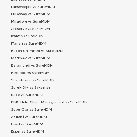
Lansweeper vs SureMDM
Pulseway vs SureMDM
Miradore vs SureMDM
Arcserve vs SureMDM
Ivanti vs SureMDM
ITarian vs SureMDM
Bacon Unlimited vs SureMDM
Matrix42 vs SureMDM
Baramundi vs SureMDM
Hexnode vs SureMDM
Scalefusion vs SureMDM
SureMDM vs Syxsense
Kace vs SureMDM
BMC Helix Client Management vs SureMDM
SuperOps vs SureMDM
Action1 vs SureMDM
Level vs SureMDM
Esper vs SureMDM