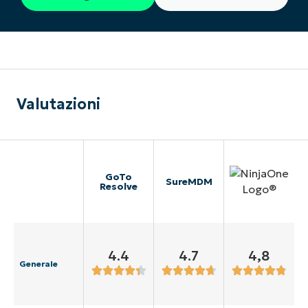
Valutazioni
GoTo
SureMDM
Resolve
4.4
4.7
4,8
Generale