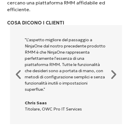
cercano una piattaforma RMM affidabile ed
efficiente.
COSA DICONO I CLIENTI
passaggio a
"NinjaOne è incredibilmente facile
cedente prodotto
perché unisce un’interfaccia fluida
presenta
potenti funzionalità di back-end. 
di una
configurazione e la gestione
e funzionalità
dell'interfaccia non sono affatto
ata di mano, con
complicate. Tutte le opzioni e gli 
 semplici e senza
sono indicati chiaramente e sono in
ostazioni
l'interfaccia è davvero facile da usa
Ryan Reiffenberger
Reiffenberger.NET Technology So
vices