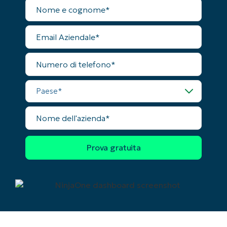
Nome
completo
Phone
number*
Email
Aziendale
Paese
Numero
di
telefono
Company
Paese
name*
Nome
dell'azienda