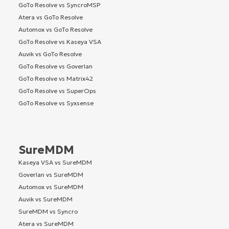
GoTo Resolve vs SyncroMSP
Atera vs GoTo Resolve
Automox vs GoTo Resolve
GoTo Resolve vs Kaseya VSA
Auvik vs GoTo Resolve
GoTo Resolve vs Goverlan
GoTo Resolve vs Matrix42
GoTo Resolve vs SuperOps
GoTo Resolve vs Syxsense
SureMDM
Kaseya VSA vs SureMDM
Goverlan vs SureMDM
Automox vs SureMDM
Auvik vs SureMDM
SureMDM vs Syncro
Atera vs SureMDM