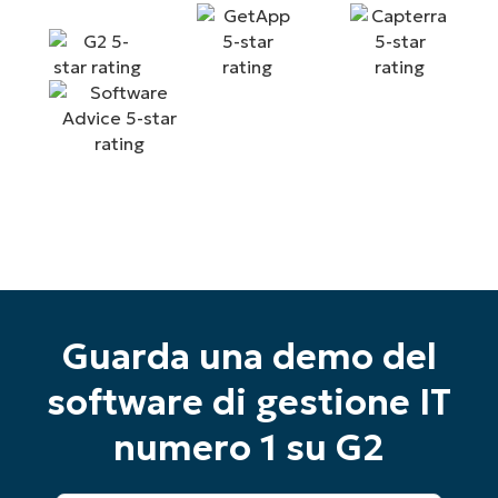
Inizia la tua prova di 14 giorni
Guarda una demo del
Nessuna carta di credito richiesta, accesso
completo a tutte le funzionalità
software di gestione IT
First
and
numero 1 su G2
last
name*
Business
email*