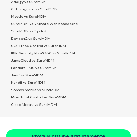
Addigy vs SureMDM
GFI Languard vs SureMDM
Mosyle vs SureMDM
SureMDM vs VMware Workspace One
SureMDM vs SysAid
Device42 vs SureMDM
SOTI MobiControl vs SureMDM
IBM Security MaaS360 vs SureMDM
JumpCloud vs SureMDM
Pandora FMS vs SureMDM
Jamf vs SureMDM
Kandji vs SureMDM
Sophos Mobile vs SureMDM
Moki Total Control vs SureMDM
Cisco Meraki vs SureMDM
Prova NinjaOne gratuitamente