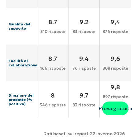
8.7
9.2
9,4
Qualità del
supporto
310 risposte
83 risposte
876 risposte
8.7
9.4
9,6
Facilità di
collaborazione
166 risposte
76 risposte
808 risposte
9,8
8
9.7
Direzione del
897 risposte
prodotto (%
positiva)
346 risposte
83 risposte
Prova gratuita
Dati basati sul report G2 inverno 2026