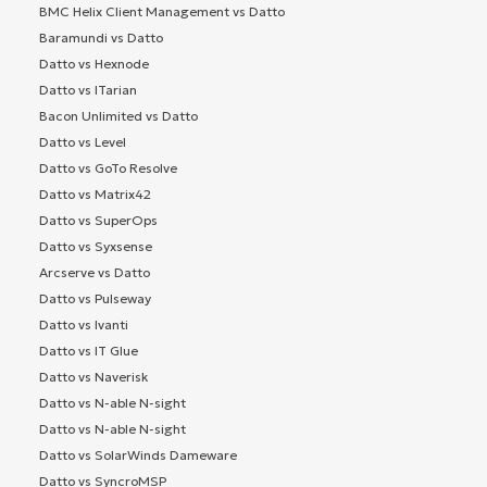
BMC Helix Client Management vs Datto
Baramundi vs Datto
Datto vs Hexnode
Datto vs ITarian
Bacon Unlimited vs Datto
Datto vs Level
Datto vs GoTo Resolve
Datto vs Matrix42
Datto vs SuperOps
Datto vs Syxsense
Arcserve vs Datto
Datto vs Pulseway
Datto vs Ivanti
Datto vs IT Glue
Datto vs Naverisk
Datto vs N-able N-sight
Datto vs N-able N-sight
Datto vs SolarWinds Dameware
Datto vs SyncroMSP