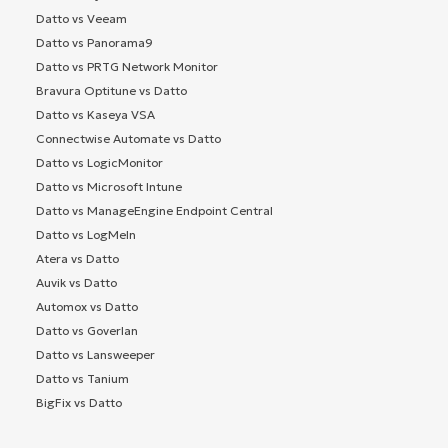
Datto vs Veeam
Datto vs Panorama9
Datto vs PRTG Network Monitor
Bravura Optitune vs Datto
Datto vs Kaseya VSA
Connectwise Automate vs Datto
Datto vs LogicMonitor
Datto vs Microsoft Intune
Datto vs ManageEngine Endpoint Central
Datto vs LogMeIn
Atera vs Datto
Auvik vs Datto
Automox vs Datto
Datto vs Goverlan
Datto vs Lansweeper
Datto vs Tanium
BigFix vs Datto