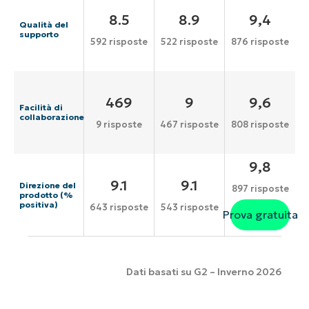
8.5
8.9
9,4
Qualità del
supporto
592 risposte
522 risposte
876 risposte
469
9
9,6
Facilità di
collaborazione
9 risposte
467 risposte
808 risposte
9,8
9.1
9.1
Direzione del
897 risposte
prodotto (%
positiva)
643 risposte
543 risposte
Prova gratuita
Dati basati su G2 – Inverno 2026