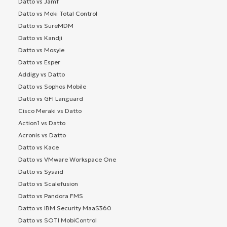
Datto vs Jamf
Datto vs Moki Total Control
Datto vs SureMDM
Datto vs Kandji
Datto vs Mosyle
Datto vs Esper
Addigy vs Datto
Datto vs Sophos Mobile
Datto vs GFI Languard
Cisco Meraki vs Datto
Action1 vs Datto
Acronis vs Datto
Datto vs Kace
Datto vs VMware Workspace One
Datto vs Sysaid
Datto vs Scalefusion
Datto vs Pandora FMS
Datto vs IBM Security MaaS360
Datto vs SOTI MobiControl