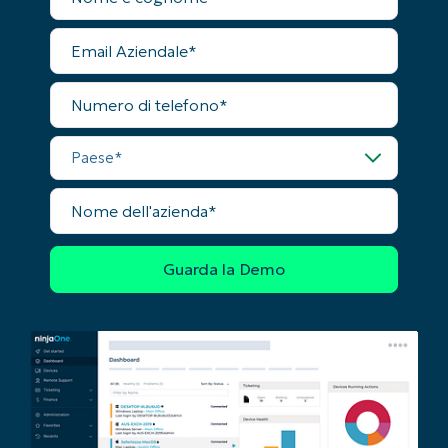
First
and
Email
last
Aziendale
name*
Business
Numero
email*
di
telefono
Phone
Paese
number*
Nome
Paese
dell'azienda
Company
name*