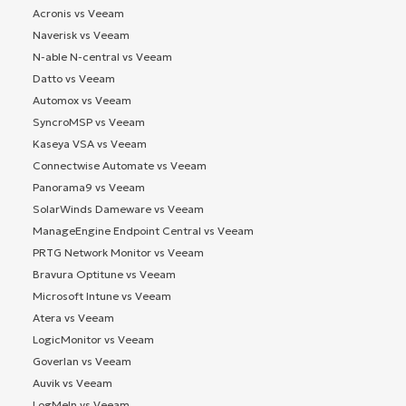
Acronis vs Veeam
Naverisk vs Veeam
N-able N-central vs Veeam
Datto vs Veeam
Automox vs Veeam
SyncroMSP vs Veeam
Kaseya VSA vs Veeam
Connectwise Automate vs Veeam
Panorama9 vs Veeam
SolarWinds Dameware vs Veeam
ManageEngine Endpoint Central vs Veeam
PRTG Network Monitor vs Veeam
Bravura Optitune vs Veeam
Microsoft Intune vs Veeam
Atera vs Veeam
LogicMonitor vs Veeam
Goverlan vs Veeam
Auvik vs Veeam
LogMeIn vs Veeam