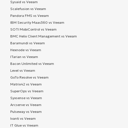
Sysaid vs Veeam
Scalefusion vs Veeam
Pandora FMS vs Veeam
IBM Security Maas360 vs Veeam
SOTI MobiControl vs Veeam
BMC Helix Client Management vs Veeam
Baramundi vs Veeam
Hexnode vs Veeam
ITarian vs Veeam
Bacon Unlimited vs Veeam
Level vs Veeam
GoTo Resolve vs Veeam
Matrix42 vs Veeam
SuperOps vs Veeam
Syxsense vs Veeam
Arcserve vs Veeam
Pulseway vs Veeam
Ivanti vs Veeam
IT Glue vs Veeam