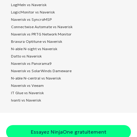
LogMeIn vs Naverisk
LogicMonitor vs Naverisk
Naverisk vs SyncroMSP
Connectwise Automate vs Naverisk
Naverisk vs PRTG Network Monitor
Bravura Optitune vs Naverisk
N-able N-sight vs Naverisk
Datto vs Naverisk
Naverisk vs Panorama9
Naverisk vs SolarWinds Dameware
N-able N-central vs Naverisk
Naverisk vs Veeam
IT Glue vs Naverisk
Ivanti vs Naverisk
Essayez NinjaOne gratuitement