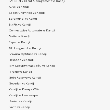
BMC Helix Client Management vs Kandji
Auvik vs Kandji
Bacon Unlimited vs Kandji
Baramundi vs Kandji
BigFix vs Kandji
Connectwise Automate vs Kandji
Datto vs Kandji
Esper vs Kandji
GFI Languard vs Kandji
Bravura Optitune vs Kandji
Hexnode vs Kandji
IBM Security MaaS360 vs Kandji
IT Glue vs Kandji
GoTo Resolve vs Kandji
Goverlan vs Kandji
Kandji vs Kaseya VSA
Kandji vs Lansweeper
ITarian vs Kandji
Ivanti vs Kandji