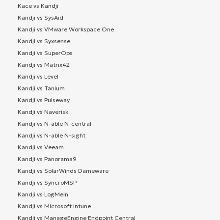
Kace vs Kandji
Kandji vs SysAid
Kandji vs VMware Workspace One
Kandji vs Syxsense
Kandji vs SuperOps
Kandji vs Matrix42
Kandji vs Level
Kandji vs Tanium
Kandji vs Pulseway
Kandji vs Naverisk
Kandji vs N-able N-central
Kandji vs N-able N-sight
Kandji vs Veeam
Kandji vs Panorama9
Kandji vs SolarWinds Dameware
Kandji vs SyncroMSP
Kandji vs LogMeIn
Kandji vs Microsoft Intune
Kandji vs ManageEngine Endpoint Central