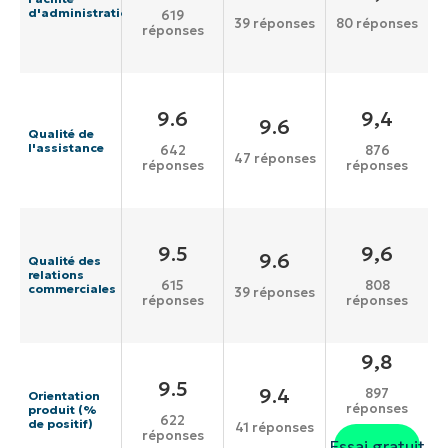
d'administration
619
39 réponses
80 réponses
réponses
9.6
9,4
9.6
Qualité de
l'assistance
642
876
47 réponses
réponses
réponses
9.5
9,6
9.6
Qualité des
relations
615
808
commerciales
39 réponses
réponses
réponses
9,8
9.5
9.4
897
Orientation
réponses
produit (%
622
de positif)
41 réponses
réponses
Essai gratuit