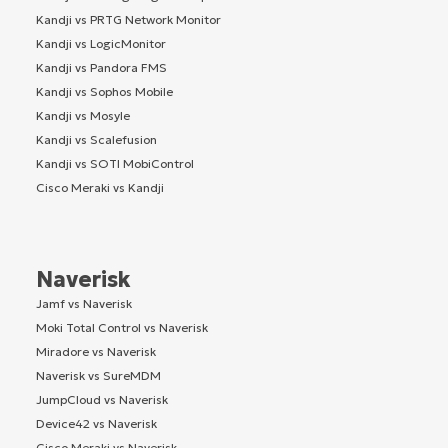
Kandji vs PRTG Network Monitor
Kandji vs LogicMonitor
Kandji vs Pandora FMS
Kandji vs Sophos Mobile
Kandji vs Mosyle
Kandji vs Scalefusion
Kandji vs SOTI MobiControl
Cisco Meraki vs Kandji
Naverisk
Jamf vs Naverisk
Moki Total Control vs Naverisk
Miradore vs Naverisk
Naverisk vs SureMDM
JumpCloud vs Naverisk
Device42 vs Naverisk
Cisco Meraki vs Naverisk