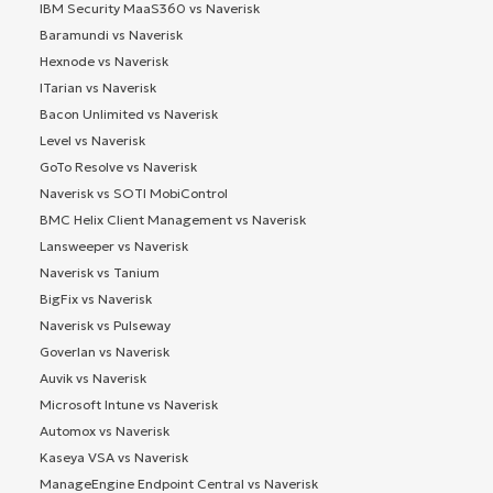
IBM Security MaaS360 vs Naverisk
Baramundi vs Naverisk
Hexnode vs Naverisk
ITarian vs Naverisk
Bacon Unlimited vs Naverisk
Level vs Naverisk
GoTo Resolve vs Naverisk
Naverisk vs SOTI MobiControl
BMC Helix Client Management vs Naverisk
Lansweeper vs Naverisk
Naverisk vs Tanium
BigFix vs Naverisk
Naverisk vs Pulseway
Goverlan vs Naverisk
Auvik vs Naverisk
Microsoft Intune vs Naverisk
Automox vs Naverisk
Kaseya VSA vs Naverisk
ManageEngine Endpoint Central vs Naverisk