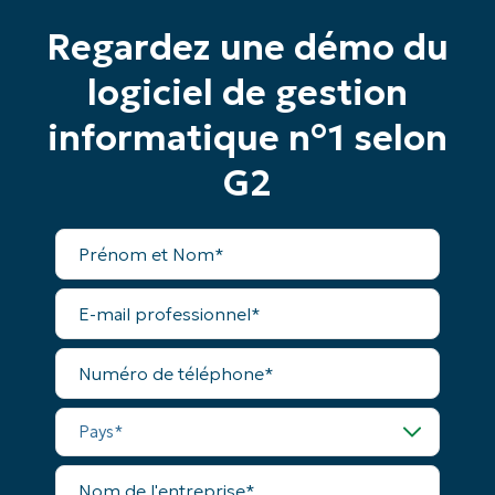
Regardez une démo du
Commencez votre essai de 14 jours
logiciel de gestion
Pas de carte de crédit requise, accès complet à
informatique n°1 selon
toutes les fonctionnalités.
Prénom
et
G2
Nom*
Business
email*
Prénom
et
Nom*
Phone
E-
number*
mail
professionnel*
Pays
Numéro
de
téléphone*
Pays*
Company
name*
Nom
de