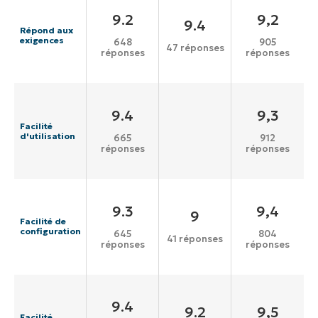
9.2
9,2
9.4
Répond aux
exigences
648
905
47 réponses
réponses
réponses
9.4
9,3
Facilité
d'utilisation
665
912
réponses
réponses
9.3
9,4
9
Facilité de
configuration
645
804
41 réponses
réponses
réponses
9.4
9.2
9,5
Facilité