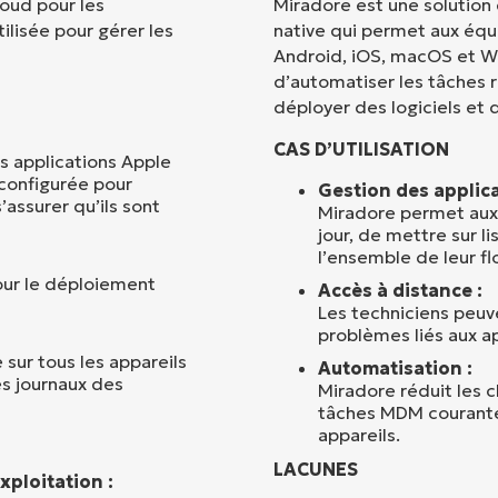
loud pour les
Miradore est une solution
lisée pour gérer les
native qui permet aux équ
Pays
Android, iOS, macOS et Wi
d’automatiser les tâches r
déployer des logiciels et d
Company
name*
CAS D’UTILISATION
s applications Apple
 configurée pour
Gestion des applica
assurer qu’ils sont
Miradore permet aux
jour, de mettre sur li
l’ensemble de leur fl
our le déploiement
Accès à distance :
Les techniciens peuve
problèmes liés aux ap
e sur tous les appareils
Automatisation :
es journaux des
Miradore réduit les 
tâches MDM courantes
appareils.
LACUNES
xploitation :