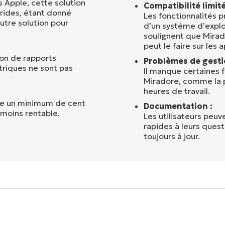
 Apple, cette solution
Compatibilité limit
brides, étant donné
Les fonctionnalités 
utre solution pour
d’un système d’exploi
soulignent que Mirad
peut le faire sur les
ion de rapports
Problèmes de gestio
étriques ne sont pas
Il manque certaines f
Miradore, comme la 
heures de travail.
xige un minimum de cent
Documentation :
 moins rentable.
Les utilisateurs peuv
rapides à leurs ques
toujours à jour.