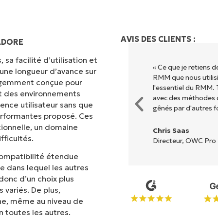
AVIS DES CLIENTS :
ADORE
sa facilité d’utilisation et
ion grâce à une interface fluide
« Ce que je retiens 
 une longueur d’avance sur
. Pas de configuration complexe
RMM que nous utilisi
lligemment conçue pour
s options et tous les outils sont
l'essentiel du RMM. 
met des environnements
l est très facile de s'y
avec des méthodes d
ence utilisateur sans que
gênés par d'autres f
erformantes proposé. Ces
tionnelle, un domaine
Chris Saas
ficultés.
Directeur, OWC Pro 
compatibilité étendue
ne dans lequel les autres
 donc d’un choix plus
variés. De plus,
One, même au niveau de
 toutes les autres.