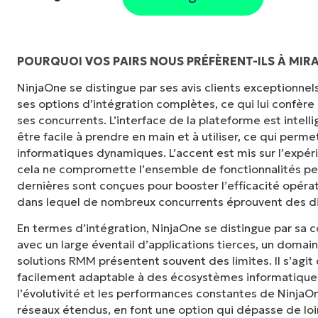
POURQUOI VOS PAIRS NOUS PRÉFÈRENT-ILS À MIR
NinjaOne se distingue par ses avis clients exceptionnels, 
« NinjaOne est extrêmement simple d'utilisat
ses options d’intégration complètes, ce qui lui confère
et des fonctionnalités back-end puissantes
ses concurrents. L’interface de la plateforme est inte
ou d'interface difficile à maîtriser. Toutes le
être facile à prendre en main et à utiliser, ce qui per
clairement étiquetés, faciles à comprendre et i
informatiques dynamiques. L’accent est mis sur l’expéri
retrouver. »
cela ne compromette l’ensemble de fonctionnalités p
dernières sont conçues pour booster l’efficacité opéra
Ryan Reiffenberger
dans lequel de nombreux concurrents éprouvent des dif
Reiffenberger.NET Technology Solutions
En termes d’intégration, NinjaOne se distingue par sa 
avec un large éventail d’applications tierces, un domai
solutions RMM présentent souvent des limites. Il s’agit
facilement adaptable à des écosystèmes informatiques 
l’évolutivité et les performances constantes de Ninja
réseaux étendus, en font une option qui dépasse de loin