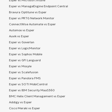
Esper vs Microsoft Intune
Esper vs ManageEngine Endpoint Central
Bravura Optitune vs Esper
Esper vs PRTG Network Monitor
ConnectWise Automate vs Esper
Automox vs Esper
Auvik vs Esper
Esper vs Goverlan
Esper vs LogicMonitor
Esper vs Sophos Mobile
Esper vs GFI Languard
Esper vs Mosyle
Esper vs Scalefusion
Esper vs Pandora FMS
Esper vs SOTI MobiControl
Esper vs IBM Security MaaS360
BMC Helix Client Management vs Esper
Addigy vs Esper
Cisco Meraki vs Esper