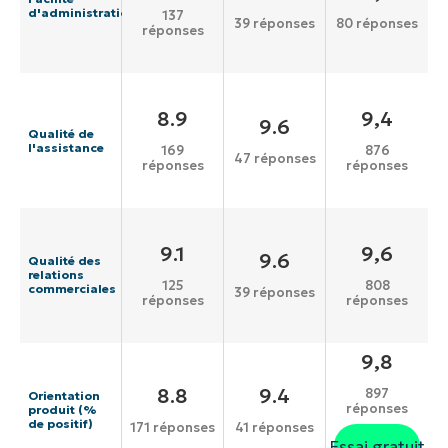
d'administration
137
39 réponses
80 réponses
réponses
8.9
9,4
9.6
Qualité de
l'assistance
169
876
47 réponses
réponses
réponses
9.1
9,6
9.6
Qualité des
relations
125
808
commerciales
39 réponses
réponses
réponses
9,8
8.8
9.4
897
Orientation
réponses
produit (%
de positif)
171 réponses
41 réponses
Essai gratuit