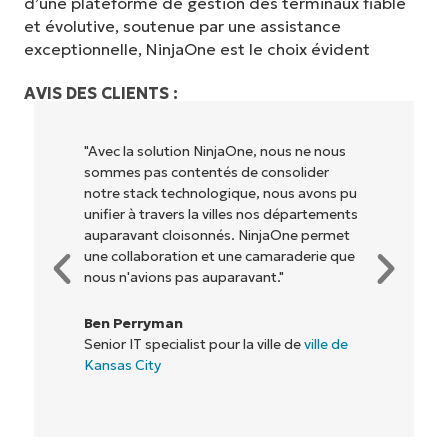
d’une plateforme de gestion des terminaux fiable
et évolutive, soutenue par une assistance
exceptionnelle, NinjaOne est le choix évident
AVIS DES CLIENTS :
 NinjaOne, nous ne nous
"NinjaOne permet à notre e
ntés de consolider
qu'aux propriétaires et op
ologique, nous avons pu
lesquels nous travaillons) d
la villes nos départements
rentables. Tout le monde y
onnés. NinjaOne permet
 et une camaraderie que
Rory McCune
 auparavant."
Directeur informatique ch
t pour la ville de
ville de