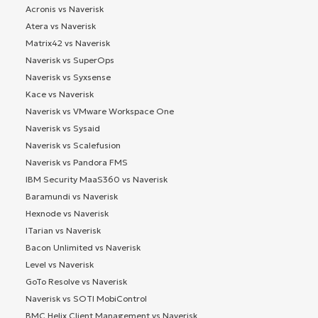
Acronis vs Naverisk
Atera vs Naverisk
Matrix42 vs Naverisk
Naverisk vs SuperOps
Naverisk vs Syxsense
Kace vs Naverisk
Naverisk vs VMware Workspace One
Naverisk vs Sysaid
Naverisk vs Scalefusion
Naverisk vs Pandora FMS
IBM Security MaaS360 vs Naverisk
Baramundi vs Naverisk
Hexnode vs Naverisk
ITarian vs Naverisk
Bacon Unlimited vs Naverisk
Level vs Naverisk
GoTo Resolve vs Naverisk
Naverisk vs SOTI MobiControl
BMC Helix Client Management vs Naverisk