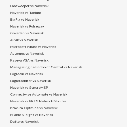
Lansweeper vs Naverisk
Naverisk vs Tanium
BigFix vs Naverisk
Naverisk vs Pulseway
Goverlan vs Naverisk
Auvik vs Naverisk
Microsoft Intune vs Naverisk
Automox vs Naverisk
Kaseya VSA vs Naverisk
ManageEngine Endpoint Central vs Naverisk
LogMeIn vs Naverisk
LogicMonitor vs Naverisk
Naverisk vs SyncroMSP
Connectwise Automate vs Naverisk
Naverisk vs PRTG Network Monitor
Bravura Optitune vs Naverisk
N-able N-sight vs Naverisk
Datto vs Naverisk