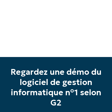
Commencez votre essai de 14 jours
Pas de carte de crédit requise, accès complet à
toutes les fonctionnalités.
Prénom
Regardez une démo du
et
Nom*
logiciel de gestion
Business
email*
informatique n°1 selon
Phone
G2
number*