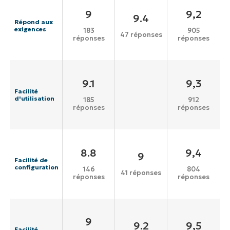
9
9,2
9.4
Répond aux
exigences
183
905
47 réponses
réponses
réponses
9.1
9,3
Facilité
d'utilisation
185
912
réponses
réponses
8.8
9,4
9
Facilité de
configuration
146
804
41 réponses
réponses
réponses
9
9.2
9,5
Facilité