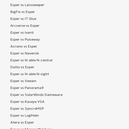
Esper vs Lansweeper
BigFix vs Esper
Esper vs IT Glue
Arcserve vs Esper
Esper vs Ivanti
Esper vs Pulseway
Acronis vs Esper
Esper vs Naverisk
Esper vs N-able N-central
Datto vs Esper
Esper vs N-able N-sight
Esper vs Veeam
Esper vs Panorama9
Esper vs SolarWinds Dameware
Esper vs Kaseya VSA
Esper vs SyncroMSP
Esper vs LogMeIn
Atera vs Esper