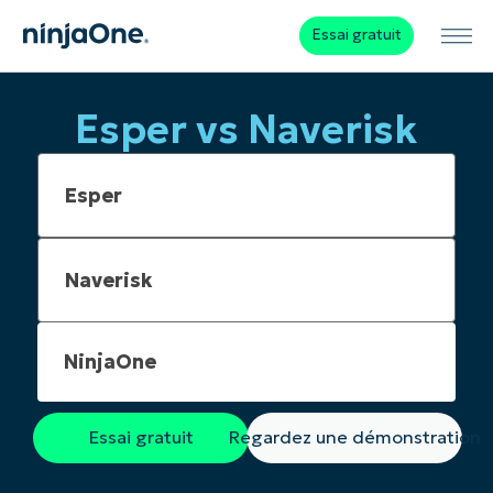
Essai gratuit
Esper vs Naverisk
NinjaOne
Essai gratuit
Regardez une démonstration