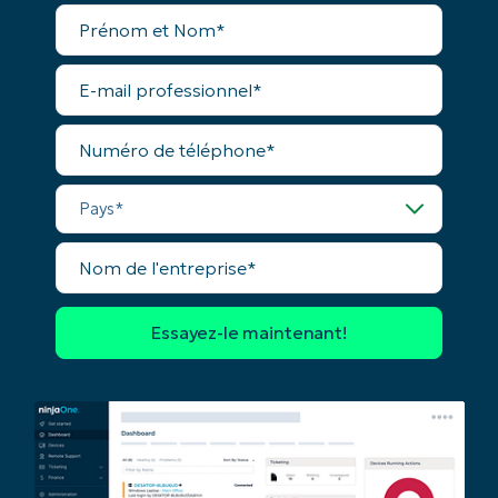
Pays
Prénom
et
Nom*
E-
Company
mail
name*
professionnel*
Numéro
de
téléphone*
Pays*
Nom
de
l'entreprise*