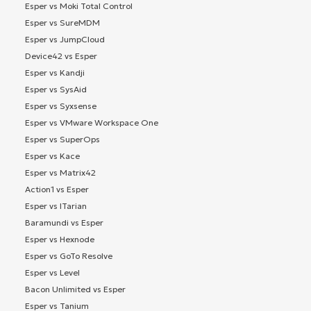
Esper vs Moki Total Control
Esper vs SureMDM
Esper vs JumpCloud
Device42 vs Esper
Esper vs Kandji
Esper vs SysAid
Esper vs Syxsense
Esper vs VMware Workspace One
Esper vs SuperOps
Esper vs Kace
Esper vs Matrix42
Action1 vs Esper
Esper vs ITarian
Baramundi vs Esper
Esper vs Hexnode
Esper vs GoTo Resolve
Esper vs Level
Bacon Unlimited vs Esper
Esper vs Tanium