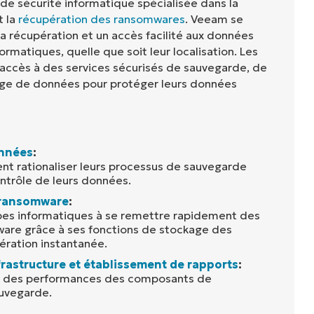
de sécurité informatique spécialisée dans la
t la
récupération des ransomwares
. Veeam se
 la récupération et un accès facilité aux données
rmatiques, quelle que soit leur localisation. Les
 accès à des services sécurisés de sauvegarde, de
age de données pour protéger leurs données
nnées
:
ent rationaliser leurs processus de sauvegarde
ontrôle de leurs données.
 ransomware
:
pes informatiques à se remettre rapidement des
are grâce à ses fonctions de stockage des
ration instantanée.
nfrastructure et établissement de rapports
:
vi des performances des composants de
auvegarde.