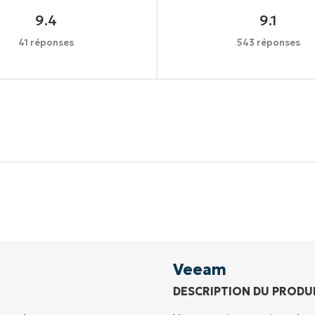
9.4
9.1
41 réponses
543 réponses
Commencez votre essai de 14 jours
rte de crédit requise, accès complet à toutes les foncti
Prénom
et
Nom*
Business
email*
Veeam
DESCRIPTION DU PRODU
Phone
number*