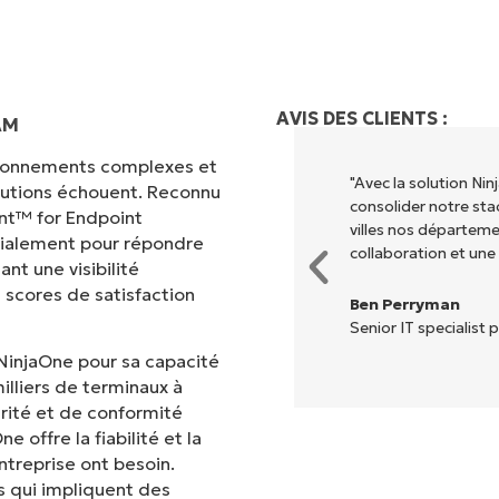
AVIS DES CLIENTS :
AM
vironnements complexes et
 différents pour exécuter ce que
"Avec la solution N
olutions échouent. Reconnu
entralisé." NinjaOne rend la vie
consolider notre sta
nt™ for Endpoint
villes nos départem
cialement pour répondre
collaboration et une
nt une visibilité
 scores de satisfaction
Ben Perryman
Senior IT specialist p
NinjaOne pour sa capacité
illiers de terminaux à
rité et de conformité
 offre la fiabilité et la
treprise ont besoin.
 qui impliquent des