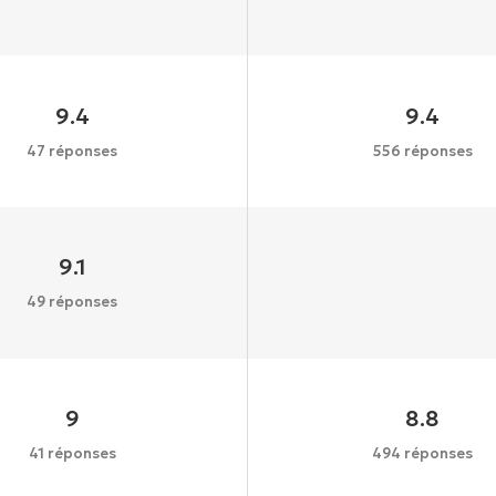
9.4
9.4
47 réponses
556 réponses
9.1
49 réponses
9
8.8
41 réponses
494 réponses