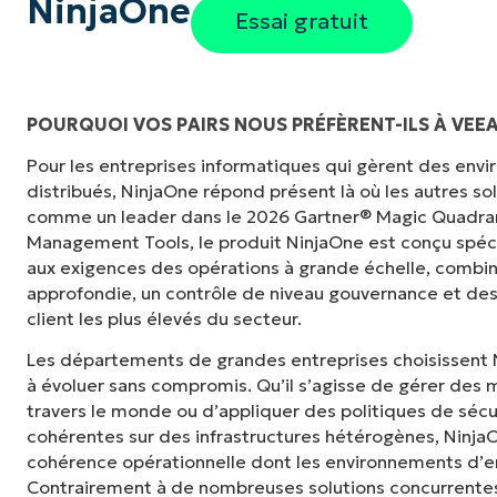
NinjaOne
Essai gratuit
POURQUOI VOS PAIRS NOUS PRÉFÈRENT-ILS À VEE
Pour les entreprises informatiques qui gèrent des en
"Auparavant, j'avais besoin de 10 à 15 outils
distribués, NinjaOne répond présent là où les autres s
NinjaOne fait dans son panneau de contrôle c
comme un leader dans le 2026 Gartner® Magic Quadra
tellement plus facile."
Management Tools, le produit NinjaOne est conçu spé
aux exigences des opérations à grande échelle, combina
Ernie Turner
approfondie, un contrôle de niveau gouvernance et des
Directeur informatique chez
Vetcor
client les plus élevés du secteur.
Les départements de grandes entreprises choisissent 
à évoluer sans compromis. Qu’il s’agisse de gérer des m
travers le monde ou d’appliquer des politiques de sécu
cohérentes sur des infrastructures hétérogènes, NinjaOne
cohérence opérationnelle dont les environnements d’en
Contrairement à de nombreuses solutions concurrentes