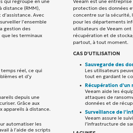
es qui regroupe en une
Veeam est une entreprise 
 à distance (RMM),
protection des données e
Pays
t d’assistance. Avec
concentre sur la sécurité,
surveiller l’ensemble
pour les départements info
la gestion des
utilisateurs de Veeam ont
Company
name*
t que les terminaux
récupération et de stock
partout, à tout moment.
CAS D’UTILISATION
Sauvegarde des do
n temps réel, ce qui
Les utilisateurs peuv
oblèmes et d’y
tout en gardant le c
Récupération d’un
Veeam aide les équi
pareils depuis une
attaques de ransomw
curiser. Grâce aux
données et de récupé
x appareils à distance.
Surveillance de l’i
Veeam assure le sui
ur automatiser les
l’infrastructure de s
vail à l’aide de scripts
LACUNES