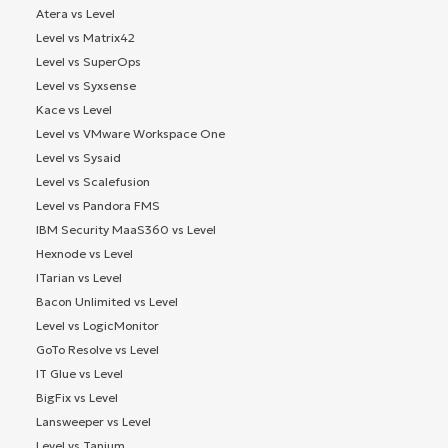
Atera vs Level
Level vs Matrix42
Level vs SuperOps
Level vs Syxsense
Kace vs Level
Level vs VMware Workspace One
Level vs Sysaid
Level vs Scalefusion
Level vs Pandora FMS
IBM Security MaaS360 vs Level
Hexnode vs Level
ITarian vs Level
Bacon Unlimited vs Level
Level vs LogicMonitor
GoTo Resolve vs Level
IT Glue vs Level
BigFix vs Level
Lansweeper vs Level
Level vs Tanium