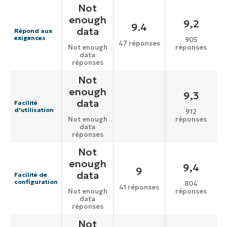
Not
enough
9,2
9.4
data
Répond aux
exigences
905
47 réponses
réponses
Not enough
data
réponses
Not
enough
9,3
data
Facilité
d'utilisation
912
réponses
Not enough
data
réponses
Not
enough
9,4
9
data
Facilité de
configuration
804
41 réponses
réponses
Not enough
data
réponses
Not