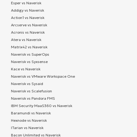
Esper vs Naverisk
Addigy vs Naverisk
Action1 vs Naverisk
Arcserve vs Naverisk
Acronis vs Naverisk
Atera vs Naverisk
Matrix42 vs Naverisk
Naverisk vs SuperOps
Naverisk vs Syxsense
Kace vs Naverisk
Naverisk vs VMware Workspace One
Naverisk vs Sysaid
Naverisk vs Scalefusion
Naverisk vs Pandora FMS
IBM Security MaaS360 vs Naverisk
Baramundi vs Naverisk
Hexnode vs Naverisk
ITarian vs Naverisk
Bacon Unlimited vs Naverisk