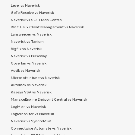
Level vs Naverisk
GoTo Resolve vs Naverisk
Naverisk vs SOTI MobiControl
BMC Helix Client Management vs Naverisk
Lansweeper vs Naverisk
Naverisk vs Tanium
BigFix vs Naverisk
Naverisk vs Pulseway
Goverlan vs Naverisk
Auvik vs Naverisk
Microsoft Intune vs Naverisk
Automox vs Naverisk
Kaseya VSA vs Naverisk
ManageEngine Endpoint Central vs Naverisk
LogMeIn vs Naverisk
LogicMonitor vs Naverisk
Naverisk vs SyncroMSP
Connectwise Automate vs Naverisk