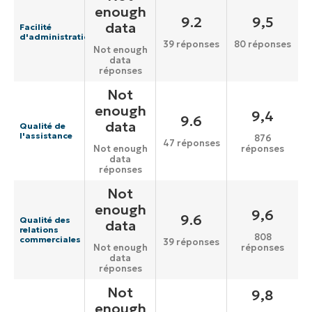
enough
9.2
9,5
data
Facilité
d'administration
39 réponses
80 réponses
Not enough
data
réponses
Not
enough
9,4
9.6
data
Qualité de
l'assistance
876
47 réponses
réponses
Not enough
data
réponses
Not
enough
9,6
9.6
Qualité des
data
relations
808
commerciales
39 réponses
réponses
Not enough
data
réponses
Not
9,8
enough