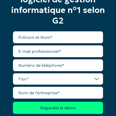
Commencez votre essai de 14 jours
informatique n°1 selon
Pas de carte de crédit requise, accès complet à
G2
toutes les fonctionnalités.
Prénom
et
Nom*
Prénom
et
Business
Nom*
email*
E-
mail
professionnel*
Phone
number*
Numéro
de
téléphone*
Pays
Pays*
Company
Nom
name*
de
l'entreprise*