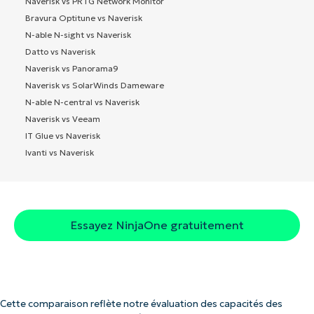
Naverisk vs PRTG Network Monitor
Bravura Optitune vs Naverisk
N-able N-sight vs Naverisk
Datto vs Naverisk
Naverisk vs Panorama9
Naverisk vs SolarWinds Dameware
N-able N-central vs Naverisk
Naverisk vs Veeam
IT Glue vs Naverisk
Ivanti vs Naverisk
Essayez NinjaOne gratuitement
Cette comparaison reflète notre évaluation des capacités des