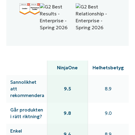
NinjaOne
Helhetsbetyg
Sannolikhet
att
9.5
8.9
rekommendera
Går produkten
9.8
9.0
i rätt riktning?
Enkel
9.4
8.9