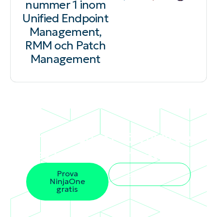
nummer 1 inom
Unified Endpoint
Management,
RMM och Patch
Management
Är du redo att förenkla de
svåraste delarna av IT?
Prova
Se en demo
NinjaOne
gratis