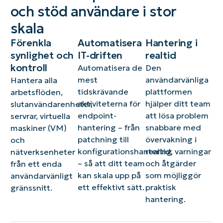
och stöd användare i stor
skala
Förenkla
Automatisera
Hantering i
synlighet och
IT-driften
realtid
kontroll
Automatisera de
Den
mest
användarvänliga
Hantera alla
tidskrävande
plattformen
arbetsflöden,
aktiviteterna för
hjälper ditt team
slutanvändarenheter,
endpoint-
att lösa problem
servrar, virtuella
hantering – från
snabbare med
maskiner (VM)
patchning till
övervakning i
och
konfigurationshantering
realtid, varningar
nätverksenheter
– så att ditt team
och åtgärder
från ett enda
kan skala upp på
som möjliggör
användarvänligt
ett effektivt sätt.
praktisk
gränssnitt.
hantering.