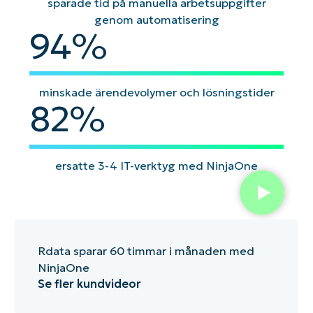
sparade tid på manuella arbetsuppgifter
om
med
stabilitet.
av
för
störn
prestanda.
ett
villkorade
tekniker
för
genom automatisering
94
94
%
enda
skript.
att
sluta
klick.
anpassa
skript
utan
att
minskade ärendevolymer och lösningstider
röra
82
82
%
koden.
ersatte 3-4 IT-verktyg med NinjaOne
Rdata sparar 60 timmar i månaden med
NinjaOne
Se fler kundvideor