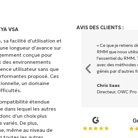
AVIS DES CLIENTS :
EYA VSA
sa facilité d’utilisation et
ion grâce à une interface fluide
« Ce que je retiens 
 une longueur d’avance sur
. Pas de configuration complexe
RMM que nous utilisi
lligemment conçue pour
s options et tous les outils sont
l'essentiel du RMM. 
met des environnements
l est très facile de s'y
avec des méthodes d
ence utilisateur sans que
gênés par d'autres f
erformantes proposé. Ces
tionnelle, un domaine
Chris Saas
ficultés.
Directeur, OWC Pro 
compatibilité étendue
ne dans lequel les autres
 donc d’un choix plus
variés. De plus,
One, même au niveau de
 toutes les autres.