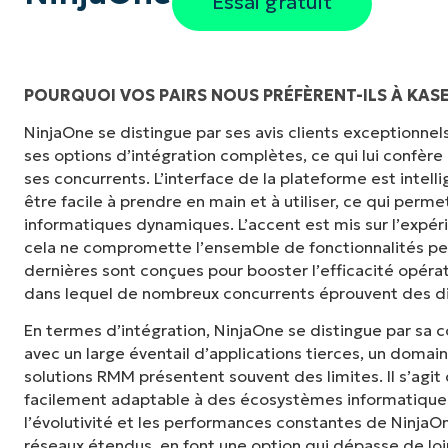
Essai gratuit
POURQUOI VOS PAIRS NOUS PRÉFÈRENT-ILS À KAS
NinjaOne se distingue par ses avis clients exceptionnels, 
« NinjaOne est extrêmement simple d'utilisat
ses options d’intégration complètes, ce qui lui confère
et des fonctionnalités back-end puissantes
ses concurrents. L’interface de la plateforme est inte
ou d'interface difficile à maîtriser. Toutes le
être facile à prendre en main et à utiliser, ce qui per
clairement étiquetés, faciles à comprendre et i
informatiques dynamiques. L’accent est mis sur l’expéri
retrouver. »
cela ne compromette l’ensemble de fonctionnalités p
dernières sont conçues pour booster l’efficacité opéra
Ryan Reiffenberger
dans lequel de nombreux concurrents éprouvent des dif
Reiffenberger.NET Technology Solutions
En termes d’intégration, NinjaOne se distingue par sa 
avec un large éventail d’applications tierces, un domai
solutions RMM présentent souvent des limites. Il s’agit
facilement adaptable à des écosystèmes informatiques 
l’évolutivité et les performances constantes de Ninja
réseaux étendus, en font une option qui dépasse de loin