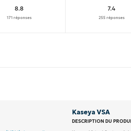
8.8
7.4
171 réponses
255 réponses
Commencez votre essai de 14 jours
rte de crédit requise, accès complet à toutes les foncti
Prénom
et
Nom*
Business
email*
Kaseya VSA
DESCRIPTION DU PRODU
Phone
number*