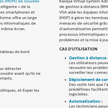
les (MDM) de nouvelle
Kaseya Virtual System Admi
elligente » de la
de gestion à distance (RMM
Pays
des smartphones et
VSA aide les équipes infor
eforme offre un large
(MSP) à gérer les terminau
es informatiques de
menaces de sécurité grâce
Company
name*
et même écran.
d’automatisation permette
processus informatiques r
problèmes et la mise à jour
CAS D’UTILISATION
 tableau de bord
Gestion à distance
Les utilisateurs peuv
résoudre les problèm
our détecter
surveiller leur connec
soudre avant qu’ils ne
rtants.
Déploiement de cor
Des outils tels que l’
prédéfinies faciliten
litiques, et Esper les
logicielles.
Automatisation
:
Les techniciens peu