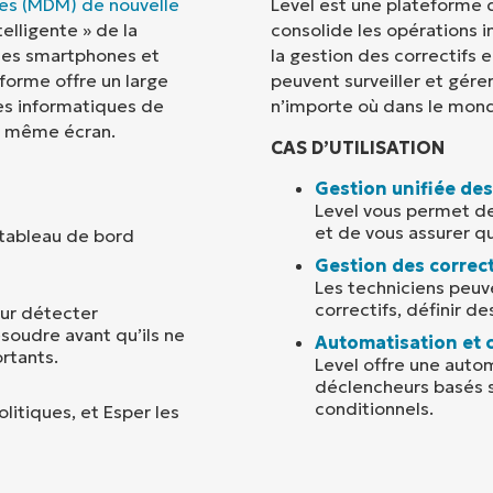
les (MDM) de nouvelle
Level est une plateforme 
elligente » de la
consolide les opérations i
Pays
des smartphones et
la gestion des correctifs 
eforme offre un large
peuvent surveiller et gérer
es informatiques de
n’importe où dans le mon
Company
name*
et même écran.
CAS D’UTILISATION
Gestion unifiée de
Level vous permet de 
et de vous assurer qu
 tableau de bord
Gestion des correct
Les techniciens peuve
correctifs, définir d
our détecter
soudre avant qu’ils ne
Automatisation et c
rtants.
Level offre une auto
déclencheurs basés s
conditionnels.
litiques, et Esper les