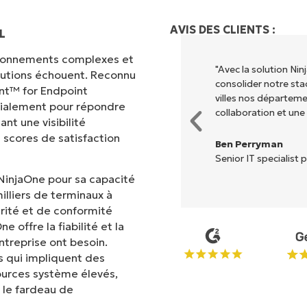
AVIS DES CLIENTS :
L
vironnements complexes et
 différents pour exécuter ce que
"Avec la solution N
olutions échouent. Reconnu
entralisé." NinjaOne rend la vie
consolider notre sta
nt™ for Endpoint
villes nos départem
cialement pour répondre
collaboration et une
nt une visibilité
 scores de satisfaction
Ben Perryman
Senior IT specialist p
NinjaOne pour sa capacité
illiers de terminaux à
rité et de conformité
 offre la fiabilité et la
treprise ont besoin.
 qui impliquent des
ources système élevés,
 le fardeau de