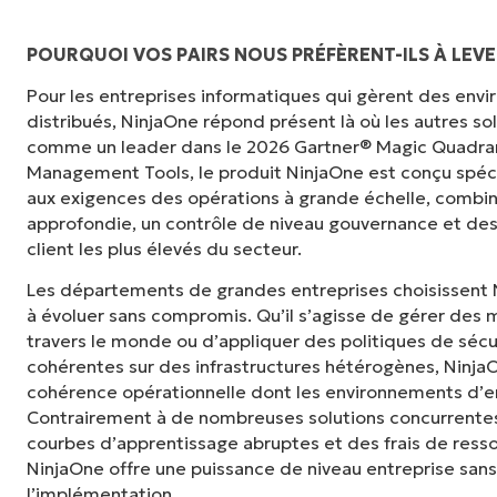
POURQUOI VOS PAIRS NOUS PRÉFÈRENT-ILS À LEVE
Pour les entreprises informatiques qui gèrent des en
"Auparavant, j'avais besoin de 10 à 15 outils
distribués, NinjaOne répond présent là où les autres s
NinjaOne fait dans son panneau de contrôle c
comme un leader dans le 2026 Gartner® Magic Quadra
tellement plus facile."
Management Tools, le produit NinjaOne est conçu spé
aux exigences des opérations à grande échelle, combina
Ernie Turner
approfondie, un contrôle de niveau gouvernance et des
Directeur informatique chez
Vetcor
client les plus élevés du secteur.
Les départements de grandes entreprises choisissent 
à évoluer sans compromis. Qu’il s’agisse de gérer des m
travers le monde ou d’appliquer des politiques de sécu
cohérentes sur des infrastructures hétérogènes, NinjaOne
cohérence opérationnelle dont les environnements d’en
Contrairement à de nombreuses solutions concurrentes
courbes d’apprentissage abruptes et des frais de ress
NinjaOne offre une puissance de niveau entreprise sans
l’implémentation.