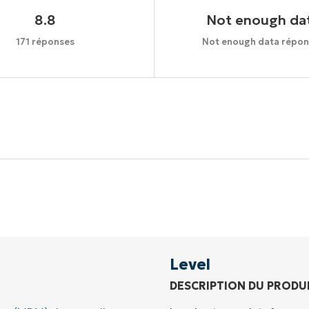
8.8
Not enough da
171 réponses
Not enough data répon
Commencez votre essai de 14 jours
rte de crédit requise, accès complet à toutes les foncti
Prénom
et
Nom*
Business
email*
Level
DESCRIPTION DU PRODU
Phone
number*