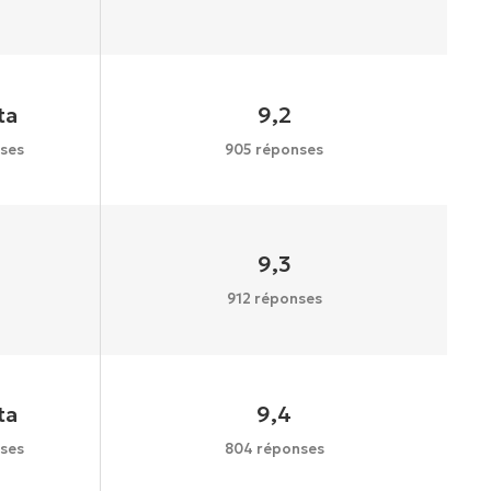
ta
9,2
ses
905 réponses
9,3
912 réponses
ta
9,4
ses
804 réponses