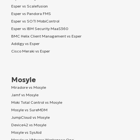
Esper vs Scalefusion
Esper vs Pandora FMS
Esper vs SOTI MobiControl
Esper vs IBM Security MaaS360
BMC Helix Client Management vs Esper
Addigy vs Esper
Cisco Meraki vs Esper
Mosyle
Miradore vs Mosyle
Jamf vs Mosyle
Moki Total Control vs Mosyle
Mosyle vs SureMDM
JumpCloud vs Mosyle
Device42 vs Mosyle
Mosyle vs SysAid
Mosyle vs VMware Workspace One