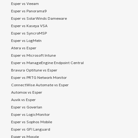
Esper vs Veeam
Esper vs Panorama9
Esper vs SolarWinds Dameware
Esper vs Kaseya VSA
Esper vs SyncroMSP
Esper vs LogMeIn
Atera vs Esper
Esper vs Microsoft Intune
Esper vs ManageEngine Endpoint Central
Bravura Optitune vs Esper
Esper vs PRTG Network Monitor
ConnectWise Automate vs Esper
Automox vs Esper
Auvik vs Esper
Esper vs Goverlan
Esper vs LogicMonitor
Esper vs Sophos Mobile
Esper vs GFI Languard
Esper vs Mosyle