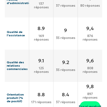
d'administration
137
37 réponses
80 réponses
réponses
8.9
9,4
9
Qualité de
l'assistance
169
876
35 réponses
réponses
réponses
9.1
9,6
9.2
Qualité des
relations
125
808
commerciales
35 réponses
réponses
réponses
9,8
8.8
8.4
897
Orientation
réponses
produit (%
de positif)
171 réponses
37 réponses
Essai gratuit