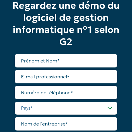
Regardez une démo du
logiciel de gestion
Commencez votre essai de 14 jours
Pas de carte de crédit requise, accès complet à
informatique n°1 selon
toutes les fonctionnalités.
G2
Prénom
et
Nom*
Prénom
Business
et
email*
Nom*
E-
Phone
mail
number*
professionnel*
Numéro
de
Pays
téléphone*
Pays*
Company
name*
Nom
de
l'entreprise*