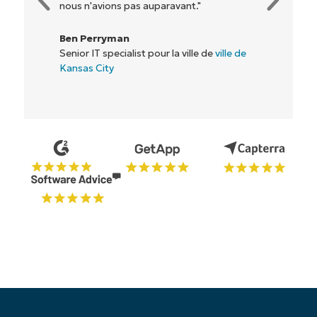
"
Directeur informatique chez
Flash
e de
ville de