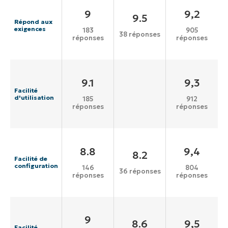
9
9,2
9.5
Répond aux
exigences
183
905
38 réponses
réponses
réponses
9.1
9,3
Facilité
d'utilisation
185
912
réponses
réponses
8.8
9,4
8.2
Facilité de
configuration
146
804
36 réponses
réponses
réponses
9
8.6
9,5
Facilité