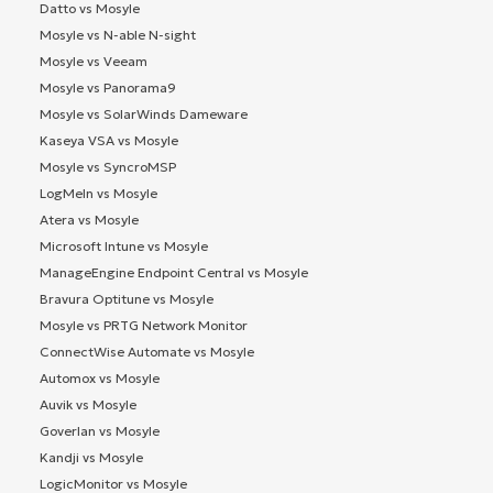
Datto vs Mosyle
Mosyle vs N-able N-sight
Mosyle vs Veeam
Mosyle vs Panorama9
Mosyle vs SolarWinds Dameware
Kaseya VSA vs Mosyle
Mosyle vs SyncroMSP
LogMeIn vs Mosyle
Atera vs Mosyle
Microsoft Intune vs Mosyle
ManageEngine Endpoint Central vs Mosyle
Bravura Optitune vs Mosyle
Mosyle vs PRTG Network Monitor
ConnectWise Automate vs Mosyle
Automox vs Mosyle
Auvik vs Mosyle
Goverlan vs Mosyle
Kandji vs Mosyle
LogicMonitor vs Mosyle